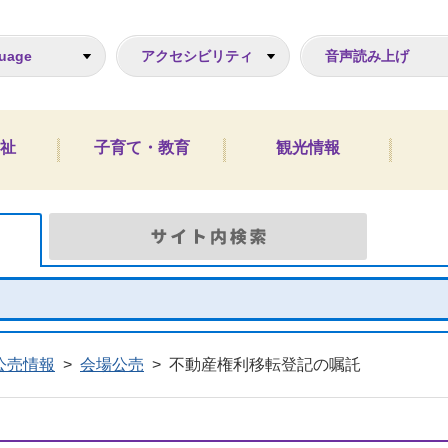
ジ
uage
アクセシビリティ
音声読み上げ
祉
子育て・教育
観光情報
Google検索
サイト
公売情報
>
会場公売
>
不動産権利移転登記の嘱託