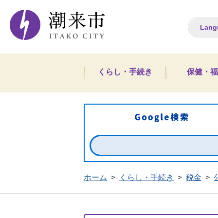
潮来市ホームペー
Lang
くらし・手続き
保健・福
ホーム
>
くらし・手続き
>
税金
>