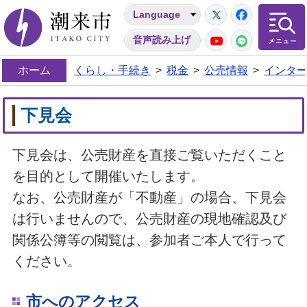
Twitter
Facebo
Language
潮来市
YouTube
LINE
音声読み上げ
ホーム
くらし・手続き
>
税金
>
公売情報
>
インタ
下見会
下見会は、公売財産を直接ご覧いただくこと
を目的として開催いたします。
なお、公売財産が「不動産」の場合、下見会
は行いませんので、公売財産の現地確認及び
関係公簿等の閲覧は、参加者ご本人で行って
ください。
市へのアクセス