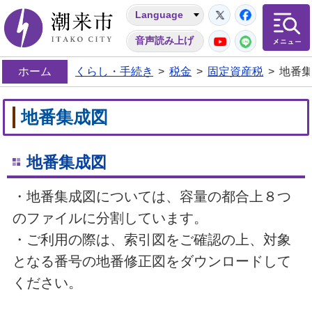
Twitter
Facebo
Language
潮来市
YouTube
LINE
音声読み上げ
ホーム
くらし・手続き
>
税金
>
固定資産税
>
地番
地番集成図
地番集成図
・地番集成図については、容量の都合上８つ
のファイルに分割しています。
・ご利用の際は、索引図をご確認の上、対象
となる番号の地番修正図をダウンロードして
ください。