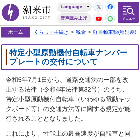
Twitter
Facebo
Language
潮来市
YouTube
LINE
音声読み上げ
ホーム
くらし・手続き
>
税金
>
軽自動車税(種別割)
特定小型原動機付自転車ナンバー
プレートの交付について
令和5年7月1日から、道路交通法の一部を改
正する法律（令和4年法律第32号）のうち、
特定小型原動機付自転車（いわゆる電動キッ
クボード等）の交通方法等に関する規定が施
行されることとなりました。
これにより、性能上の最高速度が自転車と同