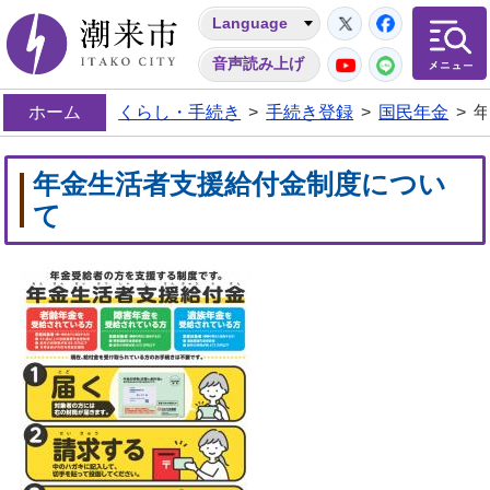
Twitter
Facebo
Language
潮来市
YouTube
LINE
音声読み上げ
ホーム
くらし・手続き
>
手続き登録
>
国民年金
>
年金生活者支援給付金制度につい
て