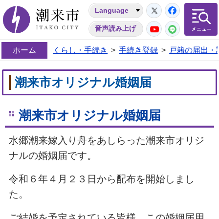
Twitter
Facebo
Language
潮来市
YouTube
LINE
音声読み上げ
ホーム
くらし・手続き
>
手続き登録
>
戸籍の届出・
潮来市オリジナル婚姻届
潮来市オリジナル婚姻届
水郷潮来嫁入り舟をあしらった潮来市オリジ
ナルの婚姻届です。
令和６年４月２３日から配布を開始しまし
た。
ご結婚を予定されている皆様、この婚姻届用