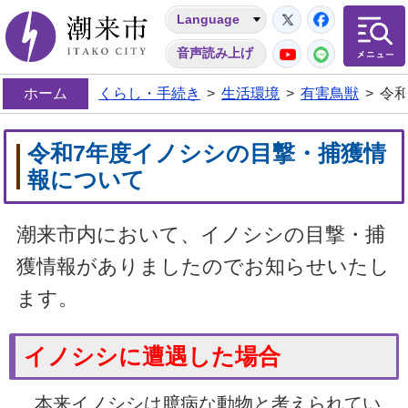
Twitter
Facebo
Language
潮来市
YouTube
LINE
音声読み上げ
ホーム
くらし・手続き
>
生活環境
>
有害鳥獣
>
令
令和7年度イノシシの目撃・捕獲情
報について
潮来市内において、イノシシの目撃・捕
獲情報がありましたのでお知らせいたし
ます。
イノシシに遭遇した場合
本来イノシシは臆病な動物と考えられてい