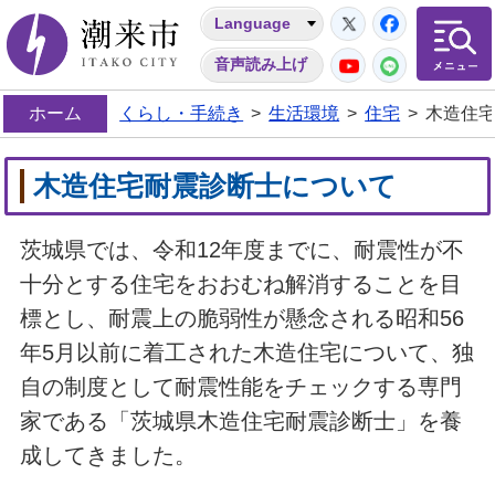
Twitter
Facebo
Language
潮来市
YouTube
LINE
音声読み上げ
ホーム
くらし・手続き
>
生活環境
>
住宅
>
木造住
木造住宅耐震診断士について
茨城県では、令和12年度までに、耐震性が不
十分とする住宅をおおむね解消することを目
標とし、耐震上の脆弱性が懸念される昭和56
年5月以前に着工された木造住宅について、独
自の制度として耐震性能をチェックする専門
家である「茨城県木造住宅耐震診断士」を養
成してきました。