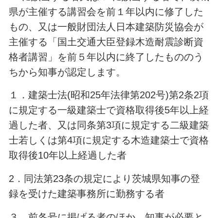
県が主催する講習会を前１年以内に修了した
もの、又は一般財団法人日本建築防災協会が
主催する「国土交通大臣登録木造耐震診断資
格者講習」を前５年以内に終了したもののう
ちから知事が認定します。
１．建築士法(昭和25年法律第202号)第2条2項
に規定する一級建築士で資格取得後5年以上経
過した者、又は同条第3項に規定する二級建築
士若しくは第4項に規定する木造建築士で資格
取得後10年以上経過した者
2．同法第23条の規定により茨城県知事の登
録を受けた建築事務所に勤務する者
３．前各号に掲げる者のほか、知事が必要と