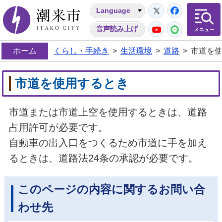
Twitter
Facebo
Language
潮来市
YouTube
LINE
音声読み上げ
ホーム
くらし・手続き
>
生活環境
>
道路
>
市道を
市道を使用するとき
市道または市道上空を使用するときは、道路
占用許可が必要です。
自動車の出入口をつくるため市道に手を加え
るときは、道路法24条の承認が必要です。
このページの内容に関するお問い合
わせ先