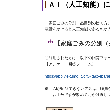
ＡＩ（人工知能）
「家庭ごみの分別（品目別の捨て方
電話をかけると人工知能であるAIが
【家庭ごみの分別（
ご利用された方は、以下の回答フォ
【アンケート回答フォーム】
https://apply.e-tumo.jp/city-itako-iba
※ AIが応答できない内容は、職
お手数ですが改めておかけ直しく