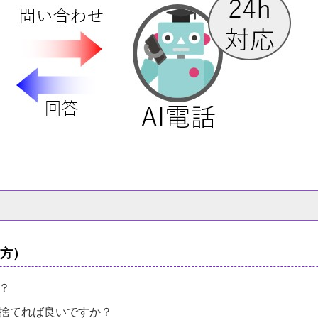
方）
？
捨てれば良いですか？