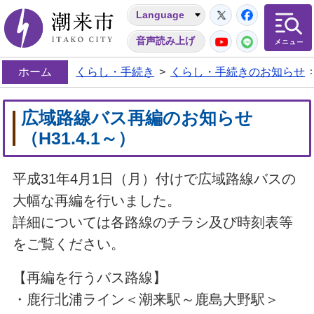
Twitter
Facebo
Language
潮来市
YouTube
LINE
音声読み上げ
ホーム
くらし・手続き
>
くらし・手続きのお知らせ
広域路線バス再編のお知らせ
（H31.4.1～）
平成31年4月1日（月）付けで広域路線バスの
大幅な再編を行いました。
詳細については各路線のチラシ及び時刻表等
をご覧ください。
【再編を行うバス路線】
・鹿行北浦ライン＜潮来駅～鹿島大野駅＞