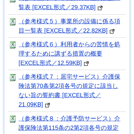
覧表 [EXCEL形式／29.37KB]
（参考様式５）事業所の設備に係る項
目一覧表 [EXCEL形式／22.82KB]
（参考様式６）利用者からの苦情を処
理するために講ずる措置の概要
[EXCEL形式／12.59KB]
（参考様式７：居宅サービス）介護保
険法第70条第2項各号の規定に該当し
ない旨の誓約書 [EXCEL形式／
21.09KB]
（参考様式８：介護予防サービス）介
護保険法第115条の2第2項各号の規定