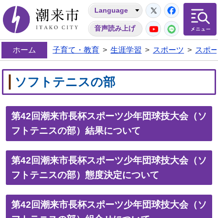
Twitter
Facebo
Language
潮来市
YouTube
LINE
音声読み上げ
ホーム
子育て・教育
>
生涯学習
>
スポーツ
>
スポ
ソフトテニスの部
第42回潮来市長杯スポーツ少年団球技大会（ソ
フトテニスの部）結果について
第42回潮来市長杯スポーツ少年団球技大会（ソ
フトテニスの部）態度決定について
第42回潮来市長杯スポーツ少年団球技大会（ソ