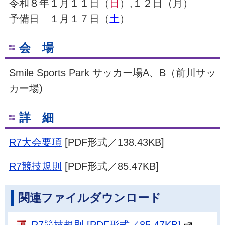
令和８年１月１１日（
日
）,１２日（月）
予備日 １月１７日（
土
）
会 場
Smile Sports Park サッカー場A、B（前川サッ
カー場)
詳 細
R7大会要項
[PDF形式／138.43KB]
R7競技規則
[PDF形式／85.47KB]
関連ファイルダウンロード