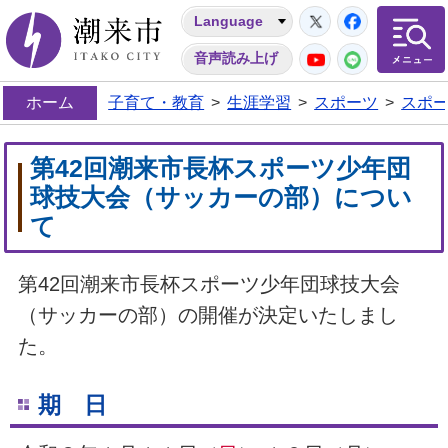
Twitter
Facebo
Language
潮来市
YouTube
LINE
音声読み上げ
ホーム
子育て・教育
>
生涯学習
>
スポーツ
>
スポ
第42回潮来市長杯スポーツ少年団
球技大会（サッカーの部）につい
て
第42回潮来市長杯スポーツ少年団球技大会
（サッカーの部）の開催が決定いたしまし
た。
期 日