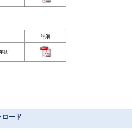
詳細
年団
ンロード