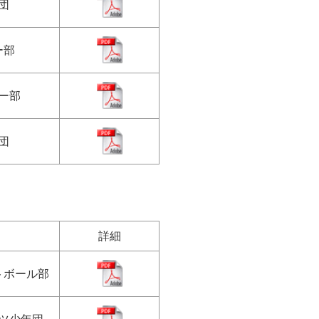
団
ー部
ー部
団
詳細
トボール部