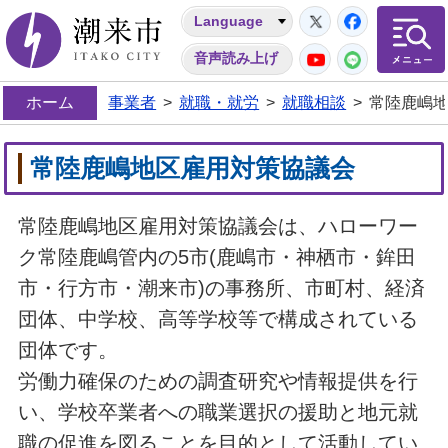
Twitter
Facebo
Language
潮来市
YouTube
LINE
音声読み上げ
ホーム
事業者
>
就職・就労
>
就職相談
>
常陸鹿嶋
常陸鹿嶋地区雇用対策協議会
常陸鹿嶋地区雇用対策協議会は、ハローワー
ク常陸鹿嶋管内の5市(鹿嶋市・神栖市・鉾田
市・行方市・潮来市)の事務所、市町村、経済
団体、中学校、高等学校等で構成されている
団体です。
労働力確保のための調査研究や情報提供を行
い、学校卒業者への職業選択の援助と地元就
職の促進を図ることを目的として活動してい