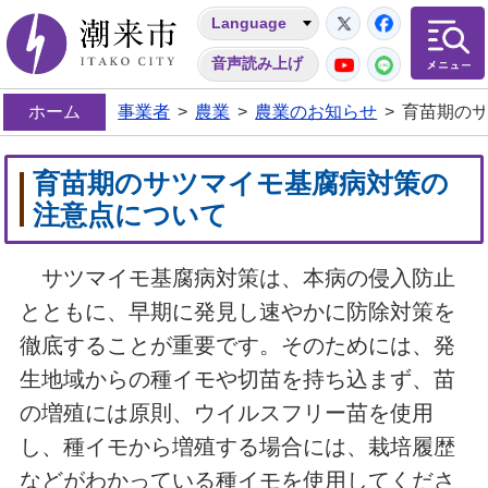
Twitter
Facebo
Language
潮来市
YouTube
LINE
音声読み上げ
ホーム
事業者
>
農業
>
農業のお知らせ
>
育苗期の
育苗期のサツマイモ基腐病対策の
注意点について
サツマイモ基腐病対策は、本病の侵入防止
とともに、早期に発見し速やかに防除対策を
徹底することが重要です。そのためには、発
生地域からの種イモや切苗を持ち込まず、苗
の増殖には原則、ウイルスフリー苗を使用
し、種イモから増殖する場合には、栽培履歴
などがわかっている種イモを使用してくださ