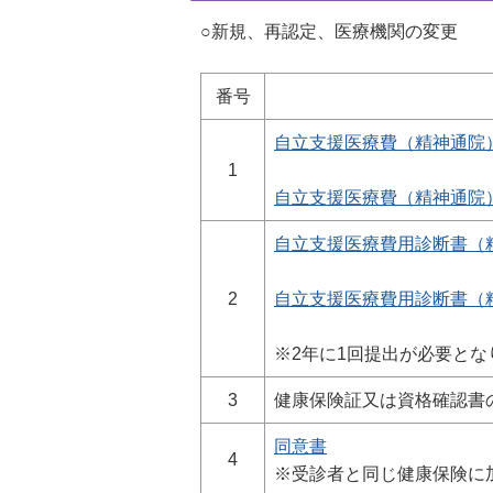
○新規、再認定、医療機関の変更
番号
自立支援医療費（精神通院）支
1
自立支援医療費（精神通院）支給
自立支援医療費用診断書（精神
2
自立支援医療費用診断書（精神
※2年に1回提出が必要とな
3
健康保険証又は資格確認書
同意書
4
※受診者と同じ健康保険に