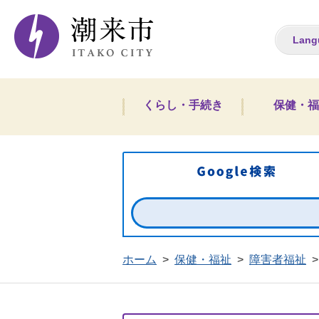
潮来市ホームペー
Lang
くらし・手続き
保健・福
ホーム
>
保健・福祉
>
障害者福祉
>