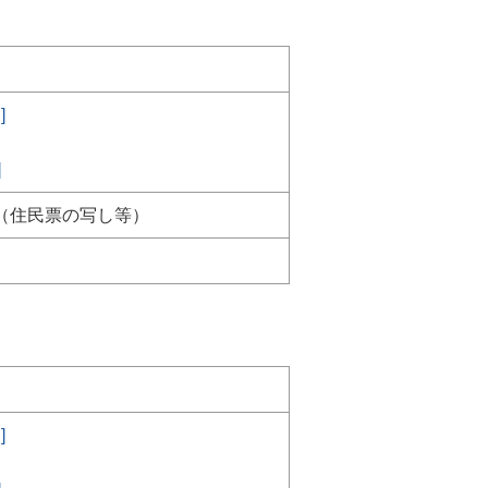
]
]
（住民票の写し等）
]