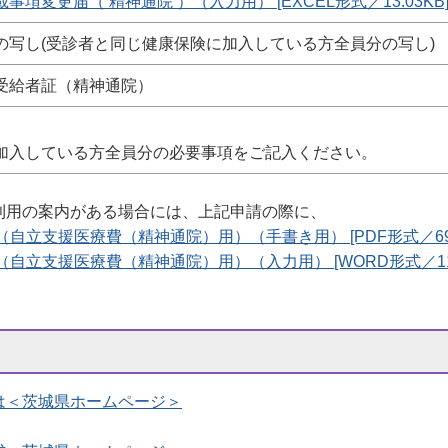
変更届（ 精神通院 ）（入力用） [EXCEL形式／13.03KB
の写し(受診者と同じ健康保険に加入している方全員分の写し)
受給者証（精神通院）
加入している方全員分の必要事項をご記入ください。
利用の案内がある場合には、上記申請の際に、
立支援医療費（精神通院）用）（手書き用） [PDF形式／69.6
立支援医療費（精神通院）用）（入力用） [WORD形式／11.4
は＜
茨城県ホームページ
＞