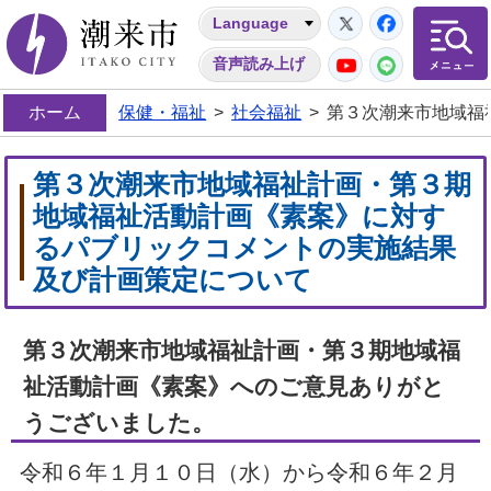
Twitter
Facebo
Language
潮来市
YouTube
LINE
音声読み上げ
ホーム
保健・福祉
>
社会福祉
>
第３次潮来市地域福
第３次潮来市地域福祉計画・第３期
地域福祉活動計画《素案》に対す
るパブリックコメントの実施結果
及び計画策定について
第３次潮来市地域福祉計画・第３期地域福
祉活動計画《素案》へのご意見ありがと
うございました。
令和６年１月１０日（水）から令和６年２月