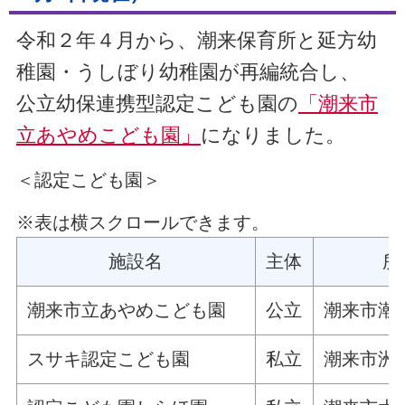
令和２年４月から、潮来保育所と延方幼
稚園・うしぼり幼稚園が再編統合し、
公立幼保連携型認定こども園の
「潮来市
立あやめこども園」
になりました。
＜認定こども園＞
※表は横スクロールできます。
施設名
主体
所
潮来市立あやめこども園
公立
潮来市潮来
スサキ認定こども園
私立
潮来市洲崎3