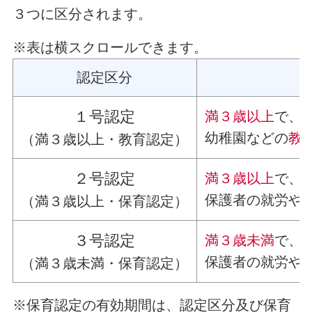
３つに区分されます。
※表は横スクロールできます。
認定区分
１号認定
満３歳以上
で、
幼稚園などの
教
（満３歳以上・教育認定）
２号認定
満３歳以上
で、
保護者の就労や
（満３歳以上・保育認定）
３号認定
満３歳未満
で、
保護者の就労や
（満３歳未満・保育認定）
※保育認定の有効期間は、認定区分及び保育