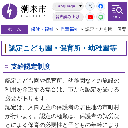
Twitter
Facebo
Language
潮来市
YouTube
LINE
音声読み上げ
ホーム
保健・福祉
>
児童福祉
>
認定こども園・保育
認定こども園・保育所・幼稚園等
支給認定制度
認定こども園や保育所、幼稚園などの施設の
利用を希望する場合は、市から認定を受ける
必要があります。
認定は、入園児童の保護者の居住地の市町村
が行います。認定の種類は、保護者の就労な
どによる
保育の必要性
と
子どもの年齢
により