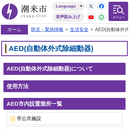
Twitter
Facebo
Language
潮来市
YouTube
LINE
音声読み上げ
ホーム
防災・緊急情報
>
生活安全
>
AED(自動体外
AED(自動体外式除細動器)
AED(自動体外式除細動器)について
使用方法
AED市内設置箇所一覧
市公共施設