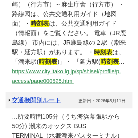
崎）（行方市）～麻生庁舎（行方市） ・
路線図は、公共交通利用ガイド（地図
面）・
時刻表
は、公共交通利用ガイド
（情報面）をご覧ください。 電車（JR鹿
島線） 市内には、JR鹿島線の２駅（潮来
駅・延方駅）があります。 ・
時刻表
は、
「潮来駅(
時刻表
)」・ 「延方駅(
時刻表
...
https://www.city.itako.lg.jp/sp/shisei/profile/p-
access/page000525.html
交通機関別ルート
更新日：2026年5月11日
...所要時間105分（うち海浜幕張駅から
50分) 潮来のオックス BUS
TERMINAL（水郷潮来バスターミナル）