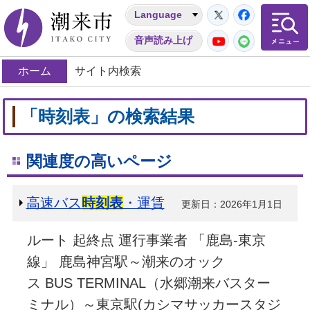
Twitter
Facebo
Language
潮来市
YouTube
LINE
音声読み上げ
ホーム
サイト内検索
「時刻表」の検索結果
関連度の高いページ
高速バス
時刻表
・運賃
更新日：2026年1月1日
ルート 起終点 運行事業者 「鹿島-東京
線」 鹿島神宮駅～潮来のオック
ス BUS TERMINAL（水郷潮来バスター
ミナル）～東京駅(カシマサッカースタジ