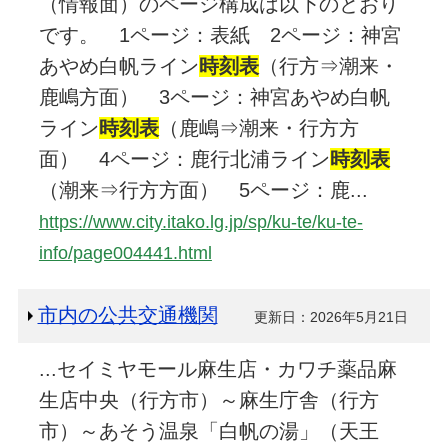
（情報面）のページ構成は以下のとおり
です。 1ページ：表紙 2ページ：神宮
あやめ白帆ライン
時刻表
（行方⇒潮来・
鹿嶋方面） 3ページ：神宮あやめ白帆
ライン
時刻表
（鹿嶋⇒潮来・行方方
面） 4ページ：鹿行北浦ライン
時刻表
（潮来⇒行方方面） 5ページ：鹿...
https://www.city.itako.lg.jp/sp/ku-te/ku-te-
info/page004441.html
市内の公共交通機関
更新日：2026年5月21日
...セイミヤモール麻生店・カワチ薬品麻
生店中央（行方市）～麻生庁舎（行方
市）～あそう温泉「白帆の湯」（天王