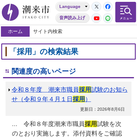
Twitter
Facebo
Language
潮来市
YouTube
LINE
音声読み上げ
ホーム
サイト内検索
「採用」の検索結果
関連度の高いページ
令和８年度 潮来市職員
採用
試験のお知ら
せ（令和９年４月１日
採用
）
更新日：2026年8月6日
... 令和８年度潮来市職員
採用
試験を次
のとおり実施します。添付資料をご確認