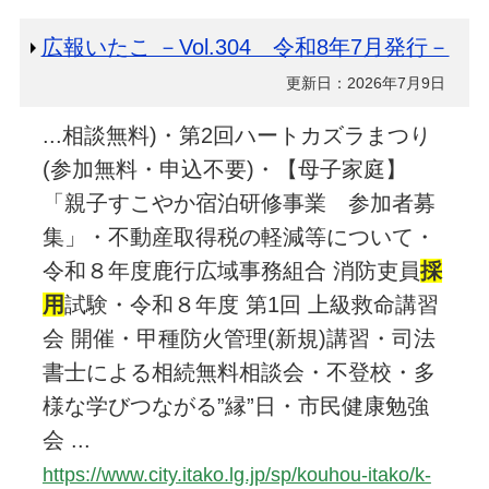
広報いたこ －Vol.304 令和8年7月発行－
更新日：2026年7月9日
...相談無料)・第2回ハートカズラまつり
(参加無料・申込不要)・【母子家庭】
「親子すこやか宿泊研修事業 参加者募
集」・不動産取得税の軽減等について・
令和８年度鹿行広域事務組合 消防吏員
採
用
試験・令和８年度 第1回 上級救命講習
会 開催・甲種防火管理(新規)講習・司法
書士による相続無料相談会・不登校・多
様な学びつながる”縁”日・市民健康勉強
会 ...
https://www.city.itako.lg.jp/sp/kouhou-itako/k-