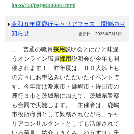
itako/r08/page008990.html
令和８年度鹿行キャリアフェス 開催のお
知らせ
更新日：2026年7月1日
... 普通の職員
採用
説明会とはひと味違
うオンライン職員
採用
説明会が今年も開
催されます！ 昨年度は、８０人以上も
の方々にお申込みいただいたイベントで
す。今年度は潮来市・鹿嶋市・鉾田市の
鹿行３市と茨城県に加えて、茨城県警察
も合同で実施します。 主催者は、鹿嶋
市役所職員として勤務されながら、キャ
リアコンサルタントとしても活躍されて
いる菊見 祐介（きくみ ゆうすけ）氏