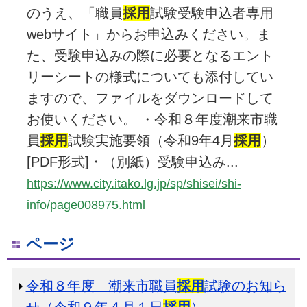
のうえ、「職員
採用
試験受験申込者専用
webサイト」からお申込みください。ま
た、受験申込みの際に必要となるエント
リーシートの様式についても添付してい
ますので、ファイルをダウンロードして
お使いください。 ・令和８年度潮来市職
員
採用
試験実施要領（令和9年4月
採用
）
[PDF形式]・（別紙）受験申込み...
https://www.city.itako.lg.jp/sp/shisei/shi-
info/page008975.html
ページ
令和８年度 潮来市職員
採用
試験のお知ら
せ（令和９年４月１日
採用
）