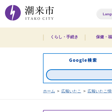
潮来市ホームペー
Lang
くらし・手続き
保健・福
ホーム
>
広報いたこ
>
広報いたこ情