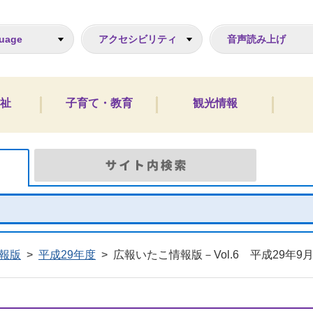
ジ
uage
アクセシビリティ
音声読み上げ
祉
子育て・教育
観光情報
Google検索
サイト
報版
>
平成29年度
>
広報いたこ情報版－Vol.6 平成29年9