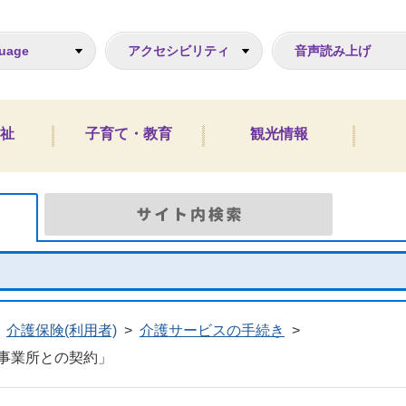
ジ
uage
アクセシビリティ
音声読み上げ
祉
子育て・教育
観光情報
Google検索
サイト
介護保険(利用者)
>
介護サービスの手続き
>
事業所との契約」