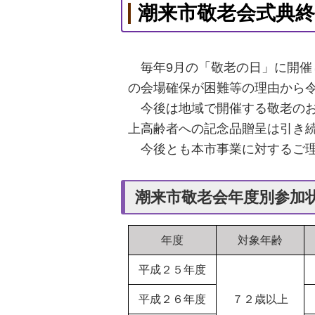
潮来市敬老会式典
毎年9月の「敬老の日」に開催
の会場確保が困難等の理由から
今後は地域で開催する敬老のお
上高齢者への記念品贈呈は引き
今後とも本市事業に対するご理
潮来市敬老会年度別参加
年度
対象年齢
平成２５年度
平成２６年度
７２歳以上