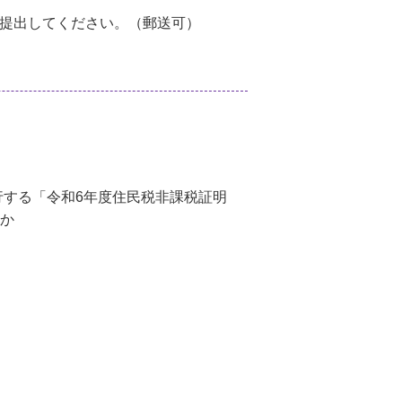
で提出してください。（郵送可）
行する「令和6年度住民税非課税証明
れか