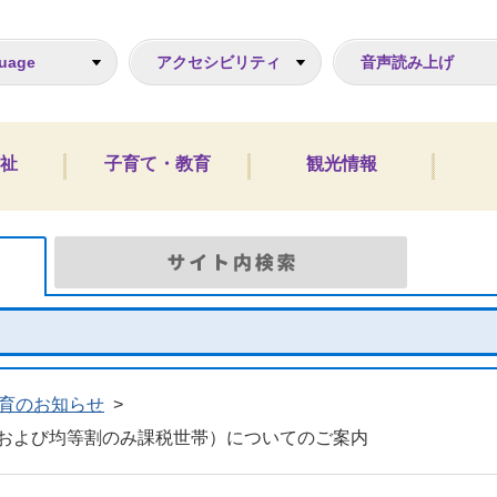
ジ
uage
アクセシビリティ
音声読み上げ
祉
子育て・教育
観光情報
Google検索
サイト
育のお知らせ
>
および均等割のみ課税世帯）についてのご案内