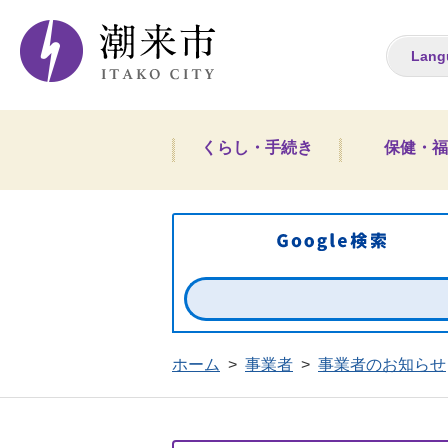
潮来市ホームペー
Lang
くらし・手続き
保健・福
ホーム
>
事業者
>
事業者のお知らせ