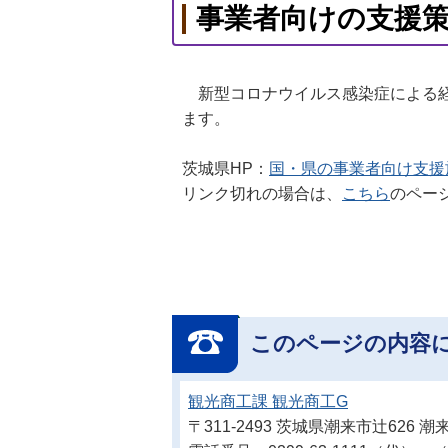
事業者向けの支援
新型コロナウイルス感染症による経
ます。
茨城県HP：
国・県の事業者向け支援
リンク切れの場合は、
こちら
のペー
このページの内容
観光商工課 観光商工G
〒311-2493 茨城県潮来市辻626