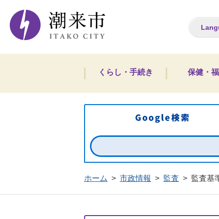
潮来市ホームペー
Lang
くらし・手続き
保健・福
ホーム
>
市政情報
>
監査
>
監査基