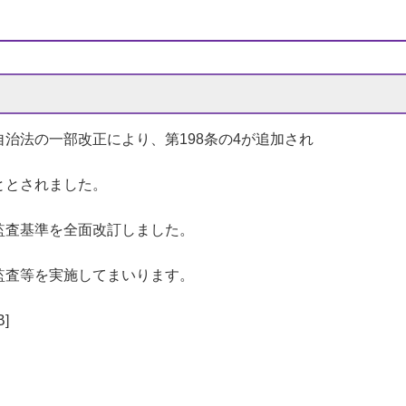
自治法の一部改正により、第
198
条の4が追加され
ととされました。
監査基準を全面改訂しました。
監査等を実施してまいります。
]