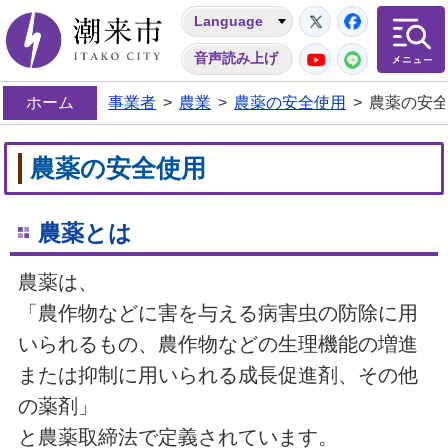
Twitter
Facebo
Language
潮来市
YouTube
LINE
音声読み上げ
ホーム
事業者
>
農業
>
農薬の安全使用
>
農薬の安
農薬の安全使用
農薬とは
農薬は、
「農作物などに害を与える病害虫の防除に用
いられるもの、農作物などの生理機能の増進
または抑制に用いられる成長促進剤、その他
の薬剤」
と農薬取締法で定義されています。