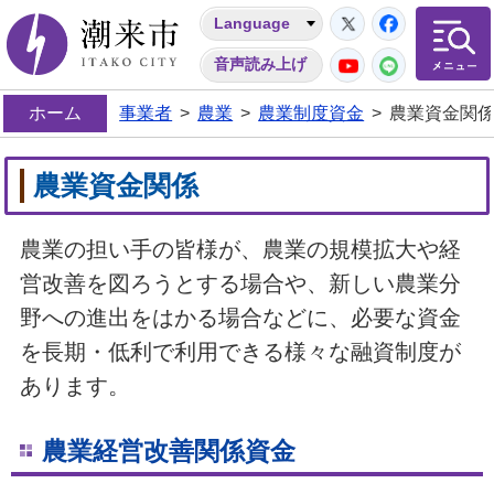
Twitter
Facebo
Language
潮来市
YouTube
LINE
音声読み上げ
ホーム
事業者
>
農業
>
農業制度資金
>
農業資金関
農業資金関係
農業の担い手の皆様が、農業の規模拡大や経
営改善を図ろうとする場合や、新しい農業分
野への進出をはかる場合などに、必要な資金
を長期・低利で利用できる様々な融資制度が
あります。
農業経営改善関係資金