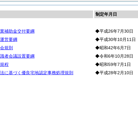
制定年月日
業補助金交付要綱
◆平成26年7月30日
運営要綱
◆平成30年10月11日
会規則
◆昭和42年6月7日
識者会議設置要綱
◆令和6年10月28日
規程
◆昭和59年7月1日
法に基づく優良宅地認定事務処理規則
◆平成28年2月10日