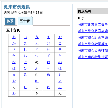
潮来市例規集
例規名称
内容現在 令和8年5月15日
■ そ
体系
五十音
潮来市創業者支援事
五十音表
潮来市総合教育会議
あ
い
う
え
お
潮来市総合計画審議
か
き
く
け
こ
潮来市総合計画等有
さ
し
す
せ
そ
潮来市総合災害補償
た
ち
つ
て
と
潮来市租税特別措置
な
に
ぬ
ね
の
は
ひ
ふ
へ
ほ
ま
み
む
め
も
や
ゆ
よ
ら
り
る
れ
ろ
わ
を
ん