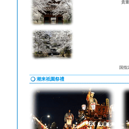
貴
国指
潮来祇園祭禮