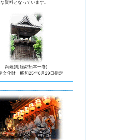
重な資料となっています。
銅鐘(附鐘銘拓本一巻)
定文化財 昭和25年8月29日指定