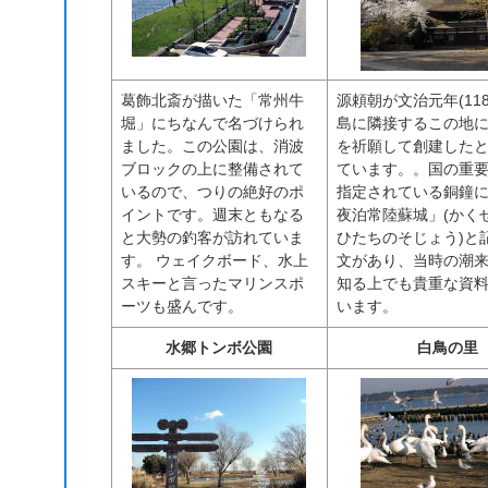
葛飾北斎が描いた「常州牛
源頼朝が文治元年(118
堀」にちなんで名づけられ
島に隣接するこの地
ました。この公園は、消波
を祈願して創建した
ブロックの上に整備されて
ています。。国の重
いるので、つりの絶好のポ
指定されている銅鐘
イントです。週末ともなる
夜泊常陸蘇城」(かく
と大勢の釣客が訪れていま
ひたちのそじょう)と
す。 ウェイクボード、水上
文があり、当時の潮
スキーと言ったマリンスポ
知る上でも貴重な資
ーツも盛んです。
います。
水郷トンボ公園
白鳥の里