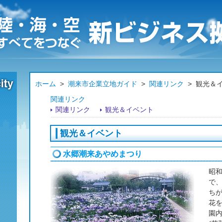
ホーム
>
潮来市企業立地ガイド
>
関連リンク
>
観光＆
関連リンク
関連リンク
観光＆イベント
観光＆イベント
水郷潮来あやめまつり
昭和
で
ち
花
園内