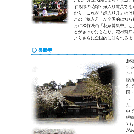
この地方は水路によって形成さ
する際の花嫁や嫁入り道具等を
おり、これが「嫁入り舟」のは
この「嫁入舟」が全国的に知られ
月に松竹映画「花嫁募集中」と
とがきっかけとなり、花村菊江
よりさらに全国的に知られるよ
長勝寺
源頼
す
た
臨
刹
国
し
ん
中
銅鐘
やは
が