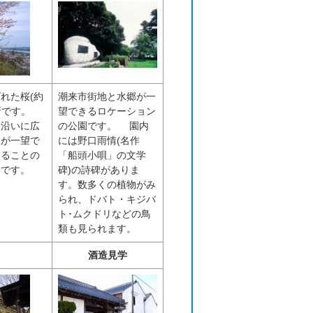
れた桜(約
潮来市街地と水郷が一
名所です。
望できるロケーション
川沿いに広
の公園です。 園内
浦が一望で
には野口雨情(名作
見ることの
「船頭小唄」の文学
トです。
碑)の詩碑がありま
す。数多くの植物がみ
られ、ドバト・キジバ
ト･ムクドリなどの鳥
類も見られます。
酒造見学