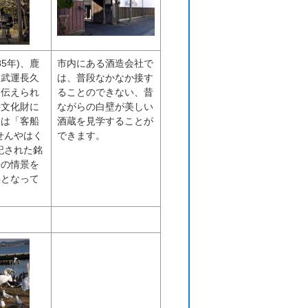
5年)、鹿
市内にある酒造会社で
に武運長久
は、普段なかなか接す
と伝えられ
ることのできない、昔
要文化財に
ながらの白壁が美しい
には「客船
酒蔵を見学することが
せんやはく
できます。
記された銘
来の情景を
料となって