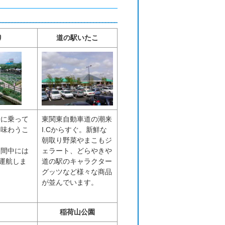
り
道の駅いたこ
舟に乗って
東関東自動車道の潮来
を味わうこ
I.Cからすぐ。新鮮な
朝取り野菜やまこもジ
期間中には
ェラート、どらやきや
も運航しま
道の駅のキャラクター
グッツなど様々な商品
が並んでいます。
稲荷山公園