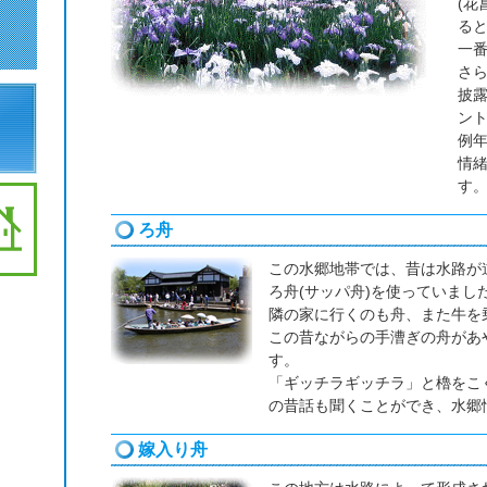
(花
る
一番
さ
披
ン
例年
情
す
ろ舟
この水郷地帯では、昔は水路が
ろ舟(サッパ舟)を使っていまし
隣の家に行くのも舟、また牛を
この昔ながらの手漕ぎの舟があ
す。
「ギッチラギッチラ」と櫓をこ
の昔話も聞くことができ、水郷
嫁入り舟