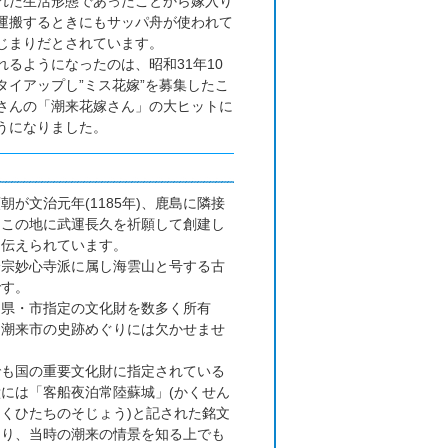
れた生活形態であったことから嫁入り
運搬するときにもサッパ舟が使われて
じまりだとされています。
るようになったのは、昭和31年10
タイアップし”ミス花嫁”を募集したこ
さんの「潮来花嫁さん」の大ヒットに
うになりました。
朝が文治元年(1185年)、鹿島に隣接
るこの地に武運長久を祈願して創建し
と伝えられています。
済宗妙心寺派に属し海雲山と号する古
です。
・県・市指定の文化財を数多く所有
、潮来市の史跡めぐりには欠かせませ
。
でも国の重要文化財に指定されている
には「客船夜泊常陸蘇城」(かくせん
くひたちのそじょう)と記された銘文
あり、当時の潮来の情景を知る上でも