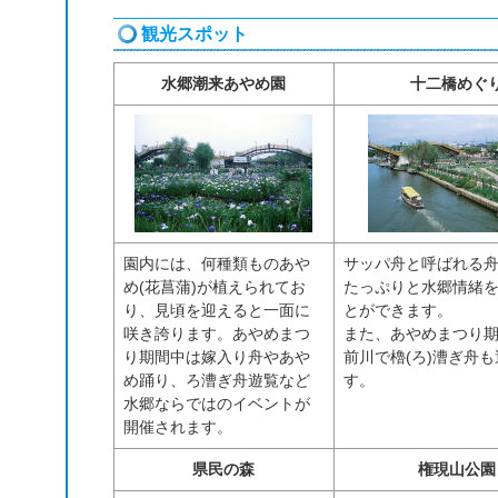
観光スポット
水郷潮来あやめ園
十二橋めぐ
園内には、何種類ものあや
サッパ舟と呼ばれる
め(花菖蒲)が植えられてお
たっぷりと水郷情緒
り、見頃を迎えると一面に
とができます。
咲き誇ります。あやめまつ
また、あやめまつり
り期間中は嫁入り舟やあや
前川で櫓(ろ)漕ぎ舟
め踊り、ろ漕ぎ舟遊覧など
す。
水郷ならではのイベントが
開催されます。
県民の森
権現山公園