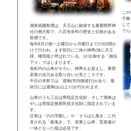
この
子舞
して
潮来祇園祭禮は、天王山に鎮座する素鵞熊野神
でら
社の例大祭で、八百有余年の歴史と伝統がある
祭禮です。
毎年8月の第一土曜日から月曜日までの3日間か
けて行われ、まず初日に二体の神輿(俗に天王
様、権現様と呼ばれている。)が出御する「御浜
下り」ではじまります。
各町内の山車がそろい、神輿をお迎えし、東西
若衆の迫力ある取り合いが見どころです。
中日の本祭では、渡御(市内御巡行)があり、最
終日には還御(お山上り)が行われます。
山車のうち三台は県指定文化財、そして潮来ば
やしは県指定無形民俗文化財に指定されていま
す。
圧巻は「のの字廻し」や「そろばん曳き」に代
表される「曲曳き」で、若衆と山車、芸座連が
一体となった様は必見です。