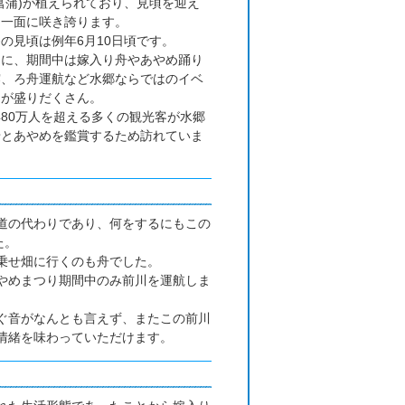
菖蒲)が植えられており、見頃を迎え
と一面に咲き誇ります。
の見頃は例年6月10日頃です。
らに、期間中は嫁入り舟やあやめ踊り
露、ろ舟運航など水郷ならではのイベ
トが盛りだくさん。
80万人を超える多くの観光客が水郷
緒とあやめを鑑賞するため訪れていま
。
道の代わりであり、何をするにもこの
た。
乗せ畑に行くのも舟でした。
やめまつり期間中のみ前川を運航しま
ぐ音がなんとも言えず、またこの前川
情緒を味わっていただけます。