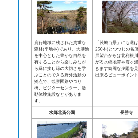
鹿行地域に残された貴重な
「茨城百景」にも選ば
森林(平地林)であり、大膳池
250本)とつつじの
を中心とした豊かな自然を
展望台からは北利根
有することから楽しみなが
がる水郷地帯や霞ヶ
ら緑に接し緑の大切さを学
きます綺麗な夕陽を
ぶことのできる野外活動の
出来るビューポイン
拠点で、観察園路やつり
橋、ビジターセンター、活
動体験施設などがありま
す。
水郷北斎公園
長勝寺