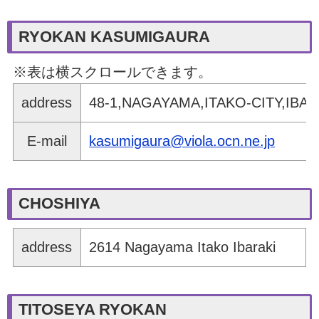
RYOKAN KASUMIGAURA
※表は横スクロールできます。
address
48-1,NAGAYAMA,ITAKO-CITY,IBAR
E-mail
kasumigaura@viola.ocn.ne.jp
CHOSHIYA
address
2614 Nagayama Itako Ibaraki
TITOSEYA RYOKAN