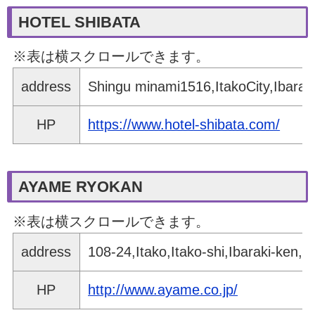
HOTEL SHIBATA
※表は横スクロールできます。
address
Shingu minami1516,ItakoCity,Ibaraki
HP
https://www.hotel-shibata.com/
AYAME RYOKAN
※表は横スクロールできます。
address
108-24,Itako,Itako-shi,Ibaraki-ken,
HP
http://www.ayame.co.jp/