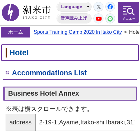
Twitter
Facebo
Language
潮来市
YouTube
LINE
音声読み上げ
ホーム
Sports Training Camp 2020 In Itako City
>
Hote
Hotel
Accommodations List
Business Hotel Annex
※表は横スクロールできます。
address
2-19-1,Ayame,Itako-shi,Ibaraki,311