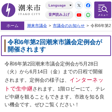
Twitter
Facebo
Language
潮来市
YouTube
LINE
音声読み上げ
ホーム
潮来市議会
>
市議会のお知らせ
>
令和6年第
令和6年第2回潮来市議会定例会が
開催されます
令和6年第2
回潮来市議会定例会が5月28日
（火）から6月14日（金）
までの日程で開催
インターネッ
されます。定例会の様子は、
トで生中継
されます。1階ロビーにて、テレ
ビ中継を観ることもできます。市政を知る良
い機会です。ぜひご覧ください！