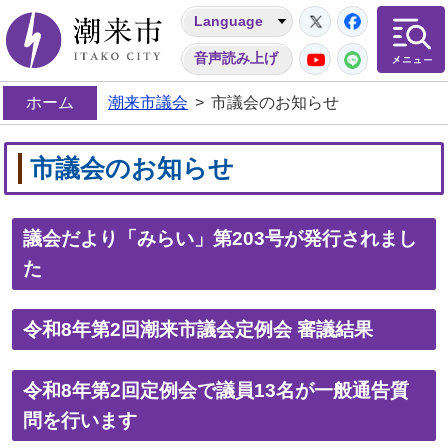
Twitter
Facebo
Language
潮来市
YouTube
LINE
音声読み上げ
ホーム
潮来市議会
>
市議会のお知らせ
市議会のお知らせ
議会だより「みらい」第203号が発行されまし
た
令和8年第2回潮来市議会定例会 審議結果
令和8年第2回定例会で議員13名が一般通告質
問を行います