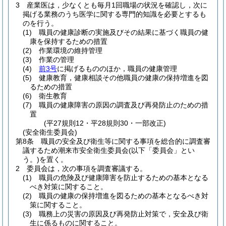
3
産業医は，少なくとも毎月1回職場の状況を確認し，次に
掲げる業務のうち医学に関する専門的知識を必要とするも
のを行う。
(1)
職員の健康診断の実施及びその結果に基づく職員の健
康を保持するための措置
(2)
作業環境の維持管理
(3)
作業の管理
(4)
前3号
に掲げるもののほか，職員の健康管理
(5)
健康教育，健康相談その他職員の健康の保持増進を図
るための措置
(6)
衛生教育
(7)
職員の健康障害の原因の調査及び再発防止のための措
置
(平27規則12・平28規則30・一部改正)
(安全衛生委員会)
第8条
職員の安全及び衛生等に関する事項を総合的に調査審
議するため潮来市安全衛生委員会
(以下「委員会」とい
う。)
を置く。
2
委員会は，次の事項を調査審議する。
(1)
職員の危険及び健康障害を防止するための基本となる
べき対策に関すること。
(2)
職員の健康の保持増進を図るための基本となるべき対
策に関すること。
(3)
職務上の災害の原因及び再発防止対策で，安全及び衛
生に係るものに関すること。