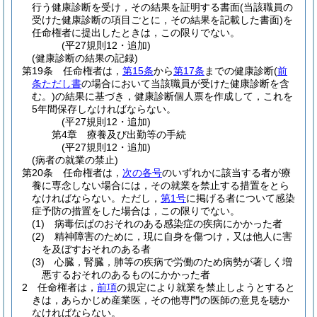
行う健康診断を受け，その結果を証明する書面
(当該職員の
受けた健康診断の項目ごとに，その結果を記載した書面)
を
任命権者に提出したときは，この限りでない。
(平27規則12・追加)
(健康診断の結果の記録)
第19条
任命権者は，
第15条
から
第17条
までの健康診断
(
前
条ただし書
の場合において当該職員が受けた健康診断を含
む。)
の結果に基づき，健康診断個人票を作成して，これを
5年間保存しなければならない。
(平27規則12・追加)
第4章
療養及び出勤等の手続
(平27規則12・追加)
(病者の就業の禁止)
第20条
任命権者は，
次の各号
のいずれかに該当する者が療
養に専念しない場合には，その就業を禁止する措置をとら
なければならない。
ただし，
第1号
に掲げる者について感染
症予防の措置をした場合は，この限りでない。
(1)
病毒伝ぱのおそれのある感染症の疾病にかかった者
(2)
精神障害のために，現に自身を傷つけ，又は他人に害
を及ぼすおそれのある者
(3)
心臓，腎臓，肺等の疾病で労働のため病勢が著しく増
悪するおそれのあるものにかかった者
2
任命権者は，
前項
の規定により就業を禁止しようとすると
きは，あらかじめ産業医，その他専門の医師の意見を聴か
なければならない。