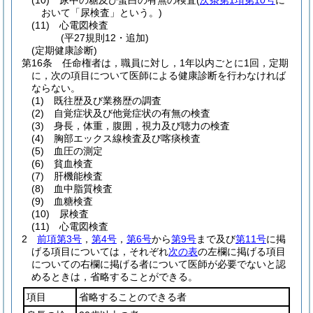
(10)
尿中の糖及び蛋白の有無の検査
(
次条第1項第10号
に
おいて「尿検査」という。)
(11)
心電図検査
(平27規則12・追加)
(定期健康診断)
第16条
任命権者は，職員に対し，1年以内ごとに1回，定期
に，次の項目について医師による健康診断を行わなければ
ならない。
(1)
既往歴及び業務歴の調査
(2)
自覚症状及び他覚症状の有無の検査
(3)
身長，体重，腹囲，視力及び聴力の検査
(4)
胸部エックス線検査及び喀痰検査
(5)
血圧の測定
(6)
貧血検査
(7)
肝機能検査
(8)
血中脂質検査
(9)
血糖検査
(10)
尿検査
(11)
心電図検査
2
前項第3号
，
第4号
，
第6号
から
第9号
まで及び
第11号
に掲
げる項目については，それぞれ
次の表
の左欄に掲げる項目
についての右欄に掲げる者について医師が必要でないと認
めるときは，省略することができる。
項目
省略することのできる者