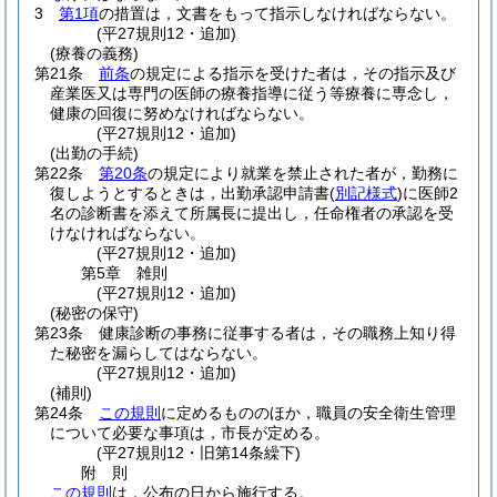
3
第1項
の措置は，文書をもって指示しなければならない。
(平27規則12・追加)
(療養の義務)
第21条
前条
の規定による指示を受けた者は，その指示及び
産業医又は専門の医師の療養指導に従う等療養に専念し，
健康の回復に努めなければならない。
(平27規則12・追加)
(出勤の手続)
第22条
第20条
の規定により就業を禁止された者が，勤務に
復しようとするときは，出勤承認申請書
(
別記様式
)
に医師2
名の診断書を添えて所属長に提出し，任命権者の承認を受
けなければならない。
(平27規則12・追加)
第5章
雑則
(平27規則12・追加)
(秘密の保守)
第23条
健康診断の事務に従事する者は，その職務上知り得
た秘密を漏らしてはならない。
(平27規則12・追加)
(補則)
第24条
この規則
に定めるもののほか，職員の安全衛生管理
について必要な事項は，市長が定める。
(平27規則12・旧第14条繰下)
附
則
この規則
は，公布の日から施行する。