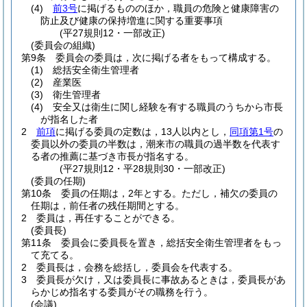
(4)
前3号
に掲げるもののほか，職員の危険と健康障害の
防止及び健康の保持増進に関する重要事項
(平27規則12・一部改正)
(委員会の組織)
第9条
委員会の委員は，次に掲げる者をもって構成する。
(1)
総括安全衛生管理者
(2)
産業医
(3)
衛生管理者
(4)
安全又は衛生に関し経験を有する職員のうちから市長
が指名した者
2
前項
に掲げる委員の定数は，13人以内とし，
同項第1号
の
委員以外の委員の半数は，潮来市の職員の過半数を代表す
る者の推薦に基づき市長が指名する。
(平27規則12・平28規則30・一部改正)
(委員の任期)
第10条
委員の任期は，2年とする。
ただし，補欠の委員の
任期は，前任者の残任期間とする。
2
委員は，再任することができる。
(委員長)
第11条
委員会に委員長を置き，総括安全衛生管理者をもっ
て充てる。
2
委員長は，会務を総括し，委員会を代表する。
3
委員長が欠け，又は委員長に事故あるときは，委員長があ
らかじめ指名する委員がその職務を行う。
(会議)