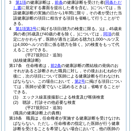
3
第1項
の健康診断は，
前条
の健康診断を受けた者
(
同条ただ
し書
に規定する書面を提出した者を含む。)
については，当
該健康診断の実施の日から1年間に限り，その者が受けた当
該健康診断の項目に相当する項目を省略して行うことがで
きる。
4
第1項第3号
に掲げる項目
(聴力の検査に限る。)
は，45歳未
満の者
(35歳及び40歳の者を除く。)
については，
同項
の規
定にかかわらず，医師が適当と認める聴力
(1,000ヘルツ又
は4,000ヘルツの音に係る聴力を除く。)
の検査をもって代
えることができる。
(平27規則12・追加)
(結核健康診断)
第17条
任命権者は，
前2条
の健康診断の際結核の発病のお
それがあると診断された職員に対し，その後おおむね6か月
後に，次の項目について医師による健康診断を行わなけれ
ばならない。
この場合において，
第2号
に掲げる項目につい
ては，医師が必要でないと認めるときは，省略することが
できる。
(1)
エックス線直接撮影による検査及び喀痰検査
(2)
聴診，打診その他必要な検査
(平27規則12・追加)
(職員の健康診断上の責務)
第18条
職員は，任命権者が実施する健康診断を受けなけれ
ばならない。
ただし，任命権者の指定した医師が行う健康
診断を受けることを希望しない場合において，他の医師の