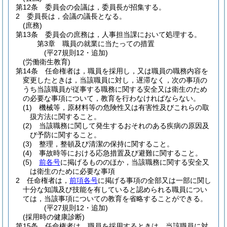
第12条
委員会の会議は，委員長が招集する。
2
委員長は，会議の議長となる。
(庶務)
第13条
委員会の庶務は，人事担当課において処理する。
第3章
職員の就業に当たっての措置
(平27規則12・追加)
(労働衛生教育)
第14条
任命権者は，職員を採用し，又は職員の職務内容を
変更したときは，当該職員に対し，遅滞なく，次の事項の
うち当該職員が従事する職務に関する安全又は衛生のため
の必要な事項について，教育を行わなければならない。
(1)
機械等，原材料等の危険性又は有害性及びこれらの取
扱方法に関すること。
(2)
当該職務に関して発生するおそれのある疾病の原因及
び予防に関すること。
(3)
整理，整頓及び清潔の保持に関すること。
(4)
事故時等における応急措置及び避難に関すること。
(5)
前各号
に掲げるもののほか，当該職務に関する安全又
は衛生のために必要な事項
2
任命権者は，
前項各号
に掲げる事項の全部又は一部に関し
十分な知識及び技能を有していると認められる職員につい
ては，当該事項についての教育を省略することができる。
(平27規則12・追加)
(採用時の健康診断)
第15条
任命権者は，職員を採用するときは，当該職員に対