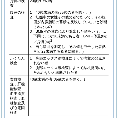
身長の検
20歳以上の者
査
腹囲の検
1 40歳未満の者
(35歳の者を除く。)
査
2 妊娠中の女性その他の者であって，その腹
囲が内臓脂肪の蓄積を反映していないと診断
されたもの
3 BMI
(次の算式により算出した値をいう。以
下同じ。)
が20未満である者 BMI＝体重
(kg)
2
／身長
(m)
4 自ら腹囲を測定し，その値を申告した者
(B
MIが22未満である者に限る。)
かくたん
1 胸部エックス線検査によって病変の発見さ
検査
れない者
2 胸部エックス線検査によって結核発病のお
それがないと診断された者
貧血検
40歳未満の者
(35歳の者を除く。)
査，肝機
能検査，
血中脂質
検査，血
糖検査及
び心電図
検査