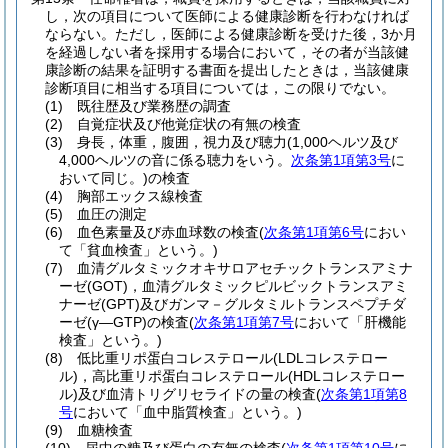
し，次の項目について医師による健康診断を行わなければ
ならない。
ただし，医師による健康診断を受けた後，3か月
を経過しない者を採用する場合において，その者が当該健
康診断の結果を証明する書面を提出したときは，当該健康
診断項目に相当する項目については，この限りでない。
(1)
既往歴及び業務歴の調査
(2)
自覚症状及び他覚症状の有無の検査
(3)
身長，体重，腹囲，視力及び聴力
(1,000ヘルツ及び
4,000ヘルツの音に係る聴力をいう。
次条第1項第3号
に
おいて同じ。)
の検査
(4)
胸部エックス線検査
(5)
血圧の測定
(6)
血色素量及び赤血球数の検査
(
次条第1項第6号
におい
て「貧血検査」という。)
(7)
血清グルタミックオキサロアセチックトランスアミナ
ーゼ
(GOT)
，血清グルタミックピルビックトランスアミ
ナーゼ
(GPT)
及びガンマ－グルタミルトランスペプチダ
ーゼ
(γ―GTP)
の検査
(
次条第1項第7号
において「肝機能
検査」という。)
(8)
低比重リポ蛋白コレステロール
(LDLコレステロー
ル)
，高比重リポ蛋白コレステロール
(HDLコレステロー
ル)
及び血清トリグリセライドの量の検査
(
次条第1項第8
号
において「血中脂質検査」という。)
(9)
血糖検査