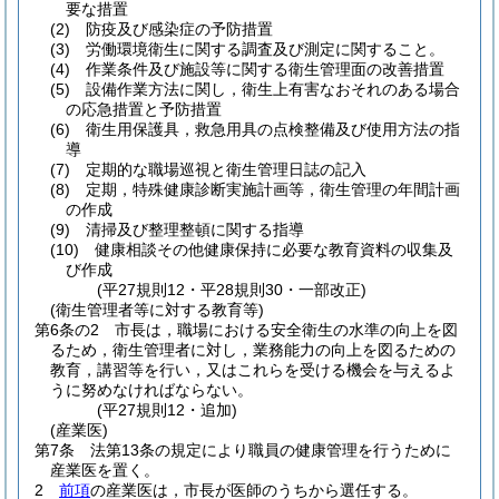
要な措置
(2)
防疫及び感染症の予防措置
(3)
労働環境衛生に関する調査及び測定に関すること。
(4)
作業条件及び施設等に関する衛生管理面の改善措置
(5)
設備作業方法に関し，衛生上有害なおそれのある場合
の応急措置と予防措置
(6)
衛生用保護具，救急用具の点検整備及び使用方法の指
導
(7)
定期的な職場巡視と衛生管理日誌の記入
(8)
定期，特殊健康診断実施計画等，衛生管理の年間計画
の作成
(9)
清掃及び整理整頓に関する指導
(10)
健康相談その他健康保持に必要な教育資料の収集及
び作成
(平27規則12・平28規則30・一部改正)
(衛生管理者等に対する教育等)
第6条の2
市長は，職場における安全衛生の水準の向上を図
るため，衛生管理者に対し，業務能力の向上を図るための
教育，講習等を行い，又はこれらを受ける機会を与えるよ
うに努めなければならない。
(平27規則12・追加)
(産業医)
第7条
法第13条の規定により職員の健康管理を行うために
産業医を置く。
2
前項
の産業医は，市長が医師のうちから選任する。