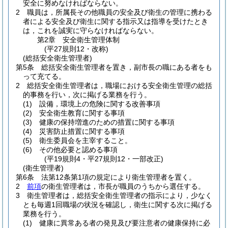
安全に努めなければならない。
2
職員は，所属長その他職員の安全及び衛生の管理に携わる
者による安全及び衛生に関する指示又は指導を受けたとき
は，これを誠実に守らなければならない。
第2章
安全衛生管理体制
(平27規則12・改称)
(総括安全衛生管理者)
第5条
総括安全衛生管理者を置き，副市長の職にある者をも
って充てる。
2
総括安全衛生管理者は，職場における安全衛生管理の総括
的事務を行い，次に掲げる業務を行う。
(1)
設備，環境上の危険に関する改善事項
(2)
安全衛生教育に関する事項
(3)
健康の保持増進のための措置に関する事項
(4)
災害防止措置に関する事項
(5)
衛生委員会を主宰すること。
(6)
その他必要と認める事項
(平19規則4・平27規則12・一部改正)
(衛生管理者)
第6条
法第12条第1項の規定により衛生管理者を置く。
2
前項
の衛生管理者は，市長が職員のうちから選任する。
3
衛生管理者は，総括安全衛生管理者の指示により，少なく
とも毎週1回職場の状況を確認し，衛生に関する次に掲げる
業務を行う。
(1)
健康に異常ある者の発見及び要注意者の健康保持に必