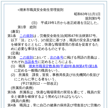
○潮来市職員安全衛生管理規則
昭和63年11月1日
規則第5号
(注) 平成19年1月から改正経過を注記した。
第1章
総則
(趣旨)
第1条
この規則
は，労働安全衛生法
(昭和47年法律第57号。
以下「法」という。)
の規定に基づき，職員の安全及び健康
を確保するとともに，快適な職場環境の形成を促進するた
めに必要な事項を定めるものとする。
(定義)
第2条
この規則
において，
次の各号
に掲げる用語の意義は，
それぞれ
当該各号
に定めるところによる。
(1)
職員
潮来市職員定数条例
(平成8年条例第4号)
第1条
に定める一般職の職員をいう。
(2)
所属長 課長，室長，事務局長及び出先機関の長並び
にこれらに準じる者をいう。
(平27規則12・一部改正)
(所属長の責務)
第3条
所属長は，快適な職場環境の実現を通じて，職員の安
全と健康を確保するよう努めなければならない。
(職員の責務)
第4条
職員は，常に自己の健康の保持及び増進並びに労働の