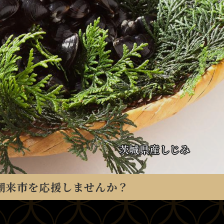
城県産常陸牛（ひたちぎゅう）サーロイン
茨城県産しじみ
手作りクッキー
うなぎ蒲焼
お米・お酒
干しいも
潮来市を応援しませんか？