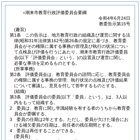
○潮来市教育行政評価委員会要綱
令和4年6月24日
教委告示第15号
(趣旨)
第1条
この告示は、地方教育行政の組織及び運営に関する法
律
(昭和31年法律第162号)
第26条の規定に基づき、教育委
員会がその権限に属する事務の管理及び執行の状況につい
て点検及び評価を行うにあたり、潮来市教育行政評価委員
会
(以下「評価委員会」という。)
の設置及び運営に関し、
必要な事項を定めるものとする。
(所掌事務)
第2条
評価委員会は、教育委員会の諮問に応じ、教育委員会
の権限に属する事務の管理、執行状況の点検及び評価結果
について審議し、意見を付して答申するものとする。
(組織)
第3条
評価委員会の委員
(以下「委員」という。)
は、3人以
内をもって組織する。
2
委員は、教育に関し学識経験を有する者のうちから教育委
員会が委嘱する。
3
委員の任期は2年とする。
ただし、委員が欠けた場合にお
ける補欠委員の任期は、前任者の残任期間とする。
4
委員は再任することができる。
(委員長)