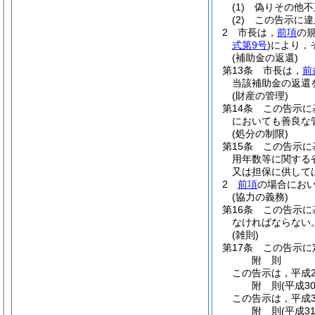
(1)
偽りその他不
(2)
この告示に違
2
市長は，
前項
の
式第9号
)
により，
(補助金の返還)
第13条
市長は，
前
当該補助金の返還
(財産の管理)
第14条
この告示に
においても善良な
(処分の制限)
第15条
この告示に
用年数等に関する
又は担保に供して
2
前項
の場合にお
(協力の義務)
第16条
この告示に
なければならない
(雑則)
第17条
この告示に
附
則
この告示は，平成2
附
則
(平成3
この告示は，平成3
附
則
(平成3