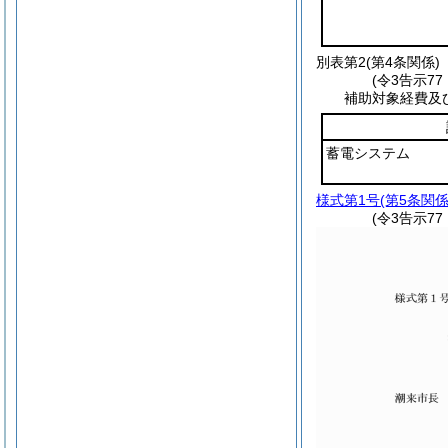
別表第2
(第4条関係)
(令3告示7
補助対象経費及
蓄電システム
様式第1号
(第5条関係
(令3告示7