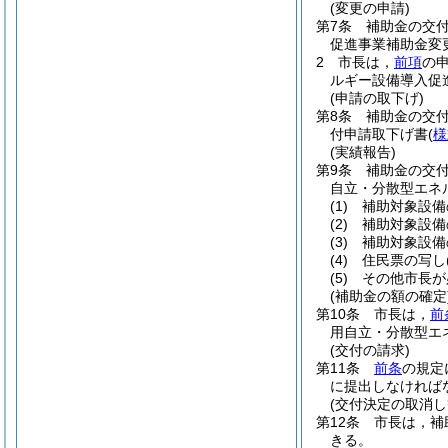
(変更の申請)
第7条
補助金の交
促進事業補助金変
2
市長は，
前項
の
ルギー設備導入促
(申請の取下げ)
第8条
補助金の交
付申請取下げ書
(
様
(実績報告)
第9条
補助金の交
自立・分散型エネ
(1)
補助対象設備
(2)
補助対象設備
(3)
補助対象設備
(4)
住民票の写し
(5)
その他市長が
(補助金の額の確定
第10条
市長は，
前
用自立・分散型エ
(交付の請求)
第11条
前条
の規定
に提出しなければ
(交付決定の取消し
第12条
市長は，補
きる。