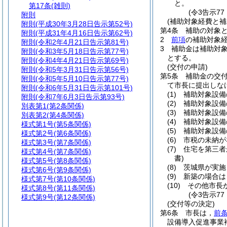
と。
第17条
(雑則)
(令3告示7
附則
(補助対象経費と補
附則
(平成30年3月28日告示第52号)
第4条
補助の対象
附則
(平成31年4月16日告示第62号)
2
前項
の補助対象
附則
(令和2年4月21日告示第81号)
3
補助金は補助対
附則
(令和3年5月18日告示第77号)
とする。
附則
(令和4年4月21日告示第69号)
(交付の申請)
附則
(令和5年3月31日告示第56号)
第5条
補助金の交
附則
(令和5年5月10日告示第77号)
て市長に提出しな
附則
(令和6年5月31日告示第101号)
(1)
補助対象設備
附則
(令和7年6月3日告示第93号)
(2)
補助対象設備
別表第1
(第2条関係)
(3)
補助対象設備
別表第2
(第4条関係)
(4)
補助対象設備
様式第1号
(第5条関係)
(5)
補助対象設備
様式第2号
(第6条関係)
(6)
市税の未納が
様式第3号
(第7条関係)
(7)
住宅を第三者
様式第4号
(第7条関係)
書)
様式第5号
(第8条関係)
(8)
茨城県が実施
様式第6号
(第9条関係)
(9)
新築の場合は
様式第7号
(第10条関係)
(10)
その他市長
様式第8号
(第11条関係)
(令3告示7
様式第9号
(第12条関係)
(交付等の決定)
第6条
市長は，
前
設備導入促進事業