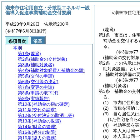
潮来市住宅用自立・分散型エネルギー設
備導入促進事業補助金交付要綱
○潮来市住宅
平成29年9月26日 告示第200号
(趣旨)
(令和7年6月3日施行)
第1条
市長は，住
補助金を交付する
条項目次
沿革
る。
本則
(令3告示7
第1条
(趣旨)
(補助金の交付対象
第2条
(補助金の交付対象)
第2条
この告示に
第3条
(補助対象者)
助対象設備」とい
第4条
(補助対象経費と補助金の額)
2
補助対象設備の
第5条
(交付の申請)
(令3告示7
第6条
(交付等の決定)
(補助対象者)
第7条
(変更の申請)
第3条
補助金の交
第8条
(申請の取下げ)
る。
第9条
(実績報告)
(1)
市内に住所を
第10条
(補助金の額の確定)
(2)
市税を滞納し
第11条
(交付の請求)
(3)
自ら居住又は
第12条
(交付決定の取消し等)
れた住宅を自ら
第13条
(補助金の返還)
(4)
補助事業を実
第14条
(財産の管理)
(5)
本人又は同一
第15条
(処分の制限)
(6)
本人又は同一
第16条
(協力の義務)