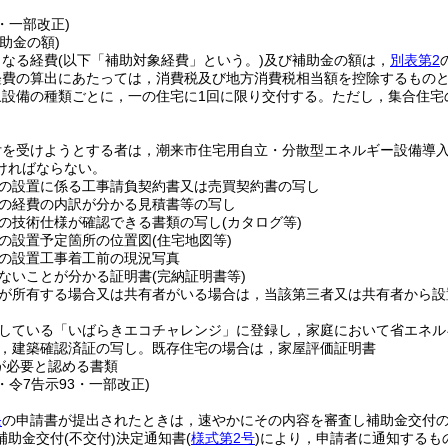
7・一部改正)
助金の額)
となる経費
(以下「補助対象経費」という。)
及び補助金の額は，
別表第2
経費の算出にあたっては，消費税及び地方消費税相当額を控除するもの
象設備の種類ごとに，一の住宅に1回に限り交付する。
ただし，集合住宅
付を受けようとする者は，潮来市住宅用自立・分散型エネルギー設備導
ければならない。
の設置に係る工事請負契約書又は売買契約書の写し
の経費の内訳が分かる見積書等の写し
の技術仕様が確認できる書類の写し
(カタログ等)
の設置予定箇所の位置図
(住宅地図等)
の設置工事着工前の現況写真
ないことが分かる証明書
(完納証明書等)
が所有する場合又は共有者がいる場合は，当該第三者又は共有者から設
している「いばらきエコチャレンジ」に登録し，家庭において省エネル
，建築確認済証の写し。既存住宅の場合は，家屋評価証明書
が必要と認める書類
7・令7告示93・一部改正)
条
の申請書が提出されたときは，速やかにその内容を審査し補助金交付
補助金交付
(不交付)
決定通知書
(
様式第2号
)
により，申請者に通知するも