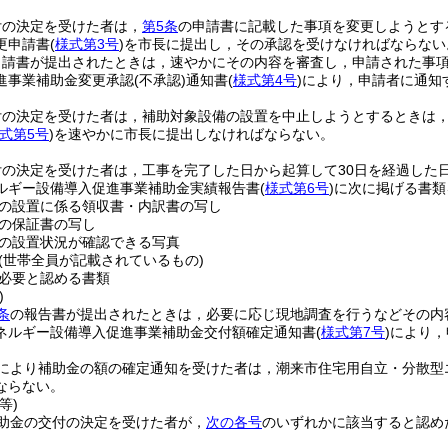
付の決定を受けた者は，
第5条
の申請書に記載した事項を変更しようとす
更申請書
(
様式第3号
)
を市長に提出し，その承認を受けなければならない
申請書が提出されたときは，速やかにその内容を審査し，申請された事
進事業補助金変更承認
(不承認)
通知書
(
様式第4号
)
により，申請者に通知
付の決定を受けた者は，補助対象設備の設置を中止しようとするときは
式第5号
)
を速やかに市長に提出しなければならない。
付の決定を受けた者は，工事を完了した日から起算して30日を経過した
ルギー設備導入促進事業補助金実績報告書
(
様式第6号
)
に次に掲げる書類
の設置に係る領収書・内訳書の写し
の保証書の写し
の設置状況が確認できる写真
(世帯全員が記載されているもの)
必要と認める書類
)
条
の報告書が提出されたときは，必要に応じ現地調査を行うなどその内
ネルギー設備導入促進事業補助金交付額確定通知書
(
様式第7号
)
により，
により補助金の額の確定通知を受けた者は，潮来市住宅用自立・分散型
ならない。
等)
助金の交付の決定を受けた者が，
次の各号
のいずれかに該当すると認め