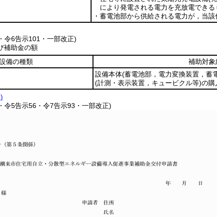
により発電される電力を充放電できる
・蓄電池部から供給される電力が，当該
7・令6告示101・一部改正)
び補助金の額
設備の種類
補助対象
設備本体
(蓄電池部，電力変換装置，蓄
(計測・表示装置，キュービクル等)
の購
)
7・令5告示56・令7告示93・一部改正)