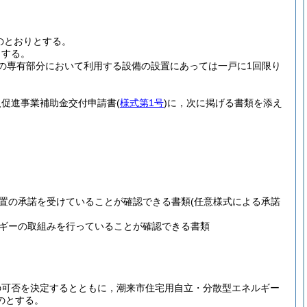
のとおりとする。
とする。
の専有部分において利用する設備の設置にあっては一戸に1回限り
入促進事業補助金交付申請書
(
様式第1号
)
に，次に掲げる書類を添え
置の承諾を受けていることが確認できる書類
(任意様式による承諾
ギーの取組みを行っていることが確認できる書類
の可否を決定するとともに，潮来市住宅用自立・分散型エネルギー
のとする。