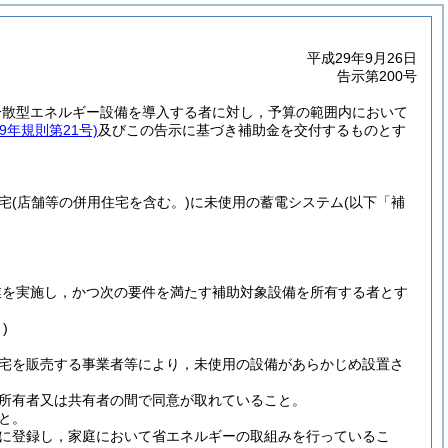
平成29年9月26日
告示第200号
分散型エネルギー設備を導入する者に対し，予算の範囲内において
9年規則第21号)
及びこの告示に基づき補助金を交付するものとす
宅
(店舗等の併用住宅を含む。)
に未使用の蓄電システム
(以下「補
業を実施し，かつ次の要件を満たす補助対象設備を所有する者とす
)
宅を販売する事業者等により，未使用の設備があらかじめ設置さ
所有者又は共有者の間で同意が取れていること。
と。
に登録し，家庭において省エネルギーの取組みを行っているこ