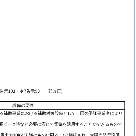
6告示101・令7告示93・一部改正)
設備の要件
する補助事業における補助対象設備として，国の委託事業者により
要ピーク時など必要に応じて電気を活用することができるもので
発電出力10KW未満のものに限る。)
と接続され，太陽光発電設備