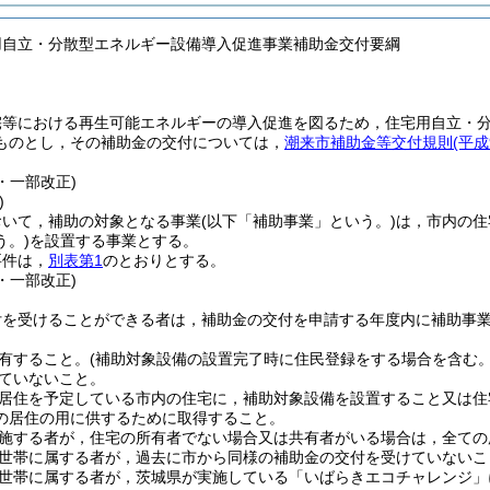
用自立・分散型エネルギー設備導入促進事業補助金交付要綱
宅等における再生可能エネルギーの導入促進を図るため，住宅用自立・
ものとし，その補助金の交付については，
潮来市補助金等交付規則
(平成
7・一部改正)
)
おいて，補助の対象となる事業
(以下「補助事業」という。)
は，市内の住
う。)
を設置する事業とする。
要件は，
別表第1
のとおりとする。
7・一部改正)
付を受けることができる者は，補助金の交付を申請する年度内に補助事
有すること。
(補助対象設備の設置完了時に住民登録をする場合を含む。
ていないこと。
居住を予定している市内の住宅に，補助対象設備を設置すること又は住
の居住の用に供するために取得すること。
施する者が，住宅の所有者でない場合又は共有者がいる場合は，全ての
世帯に属する者が，過去に市から同様の補助金の交付を受けていないこ
世帯に属する者が，茨城県が実施している「いばらきエコチャレンジ」