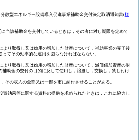
・分散型エネルギー設備導入促進事業補助金交付決定取消通知書
(
様
既に当該補助金を交付しているときは，その者に対し期限を定めて
により取得し又は効用の増加した財産について，補助事業の完了後
従ってその効率的な運用を図らなければならない。
により取得し又は効用の増加した財産について，減価償却資産の耐
の補助金の交付の目的に反して使用し，譲渡し，交換し，貸し付け
は，その収入の全部又は一部を市に納付させることがある。
設置効果等に関する資料の提供を求められたときは，これに協力し