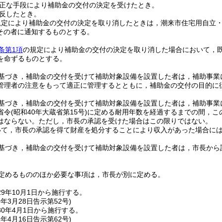
正な手段により補助金の交付の決定を受けたとき。
反したとき。
規定により補助金の交付の決定を取り消したときは，潮来市住宅用自立
その者に通知するものとする。
条第1項
の規定により補助金の交付の決定を取り消した場合において，
を命ずるものとする。
基づき，補助金の交付を受けて補助対象設備を設置した者は，補助事業
管理者の注意をもって適正に管理するとともに，補助金の交付の目的に
基づき，補助金の交付を受けて補助対象設備を設置した者は，補助事業
省令
(昭和40年大蔵省第15号)
に定める耐用年数を経過するまでの間，こ
はならない。
ただし，市長の承認を受けた場合はこの限りではない。
いて，市長の承認を得て財産を処分することにより収入があった場合に
基づき，補助金の交付を受けて補助対象設備を設置した者は，市長から
。
定めるもののほか必要な事項は，市長が別に定める。
9年10月1日から施行する。
0年3月28日
告示第52号)
0年4月1日から施行する。
1年4月16日
告示第62号)