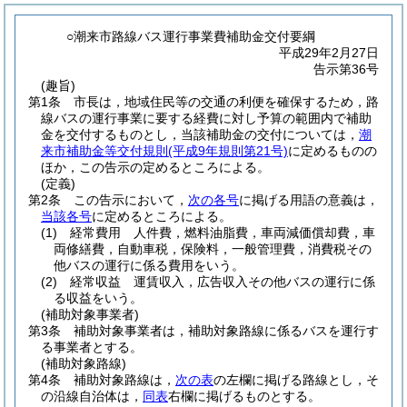
○潮来市路線バス運行事業費補助金交付要綱
平成29年2月27日
告示第36号
(趣旨)
第1条
市長は，地域住民等の交通の利便を確保するため，路
線バスの運行事業に要する経費に対し予算の範囲内で補助
金を交付するものとし，当該補助金の交付については，
潮
来市補助金等交付規則
(平成9年規則第21号)
に定めるものの
ほか，この告示の定めるところによる。
(定義)
第2条
この告示において，
次の各号
に掲げる用語の意義は，
当該各号
に定めるところによる。
(1)
経常費用 人件費，燃料油脂費，車両減価償却費，車
両修繕費，自動車税，保険料，一般管理費，消費税その
他バスの運行に係る費用をいう。
(2)
経常収益 運賃収入，広告収入その他バスの運行に係
る収益をいう。
(補助対象事業者)
第3条
補助対象事業者は，補助対象路線に係るバスを運行す
る事業者とする。
(補助対象路線)
第4条
補助対象路線は，
次の表
の左欄に掲げる路線とし，そ
の沿線自治体は，
同表
右欄に掲げるものとする。