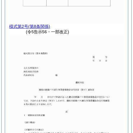
様式第2号
(第8条関係)
(令5告示56・一部改正)