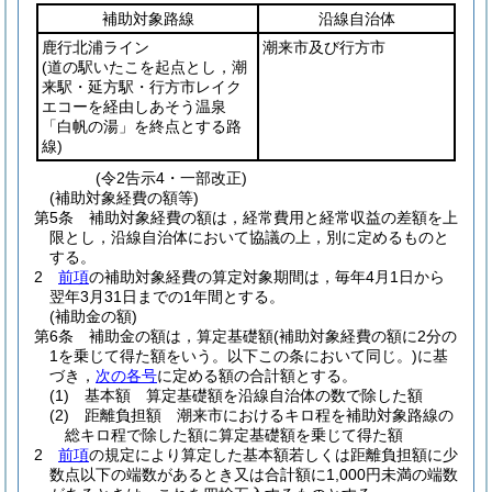
補助対象路線
沿線自治体
鹿行北浦ライン
潮来市及び行方市
(道の駅いたこを起点とし，潮
来駅・延方駅・行方市レイク
エコーを経由しあそう温泉
「白帆の湯」を終点とする路
線)
(令2告示4・一部改正)
(補助対象経費の額等)
第5条
補助対象経費の額は，経常費用と経常収益の差額を上
限とし，沿線自治体において協議の上，別に定めるものと
する。
2
前項
の補助対象経費の算定対象期間は，毎年4月1日から
翌年3月31日までの1年間とする。
(補助金の額)
第6条
補助金の額は，算定基礎額
(補助対象経費の額に2分の
1を乗じて得た額をいう。以下この条において同じ。)
に基
づき，
次の各号
に定める額の合計額とする。
(1)
基本額 算定基礎額を沿線自治体の数で除した額
(2)
距離負担額 潮来市におけるキロ程を補助対象路線の
総キロ程で除した額に算定基礎額を乗じて得た額
2
前項
の規定により算定した基本額若しくは距離負担額に少
数点以下の端数があるとき又は合計額に1,000円未満の端数