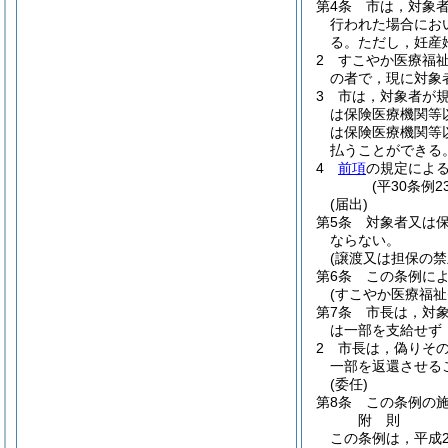
第4条
市は，対象
行われた場合にお
る。
ただし，妊産
2
すこやか医療福
の者で，現に対象
3
市は，対象者が
は保険医療機関等
は保険医療機関等
払うことができる
4
前項
の規定によ
(平30条例
(届出)
第5条
対象者又は
ならない。
(譲渡又は担保の禁
第6条
この条例に
(すこやか医療福祉
第7条
市長は，対
は一部を支給せず
2
市長は，偽りそ
一部を返還させる
(委任)
第8条
この条例の
附
則
この条例は，平成2