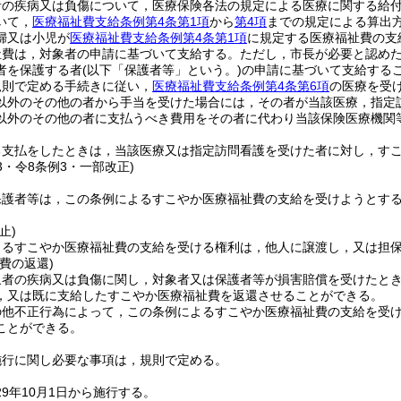
者の疾病又は負傷について，医療保険各法の規定による医療に関する給
いて，
医療福祉費支給条例第4条第1項
から
第4項
までの規定による算出
婦又は小児が
医療福祉費支給条例第4条第1項
に規定する医療福祉費の支
祉費は，対象者の申請に基づいて支給する。
ただし，市長が必要と認め
者を保護する者
(以下「保護者等」という。)
の申請に基づいて支給する
規則で定める手続きに従い，
医療福祉費支給条例第4条第6項
の医療を受
以外のその他の者から手当を受けた場合には，その者が当該医療，指定
以外のその他の者に支払うべき費用をその者に代わり当該保険医療機関
。
る支払をしたときは，当該医療又は指定訪問看護を受けた者に対し，す
23・令8条例3・一部改正)
保護者等は，この条例によるすこやか医療福祉費の支給を受けようとす
止)
よるすこやか医療福祉費の支給を受ける権利は，他人に譲渡し，又は担
費の返還)
象者の疾病又は負傷に関し，対象者又は保護者等が損害賠償を受けたと
，又は既に支給したすこやか医療福祉費を返還させることができる。
の他不正行為によって，この条例によるすこやか医療福祉費の支給を受
ことができる。
施行に関し必要な事項は，規則で定める。
9年10月1日から施行する。