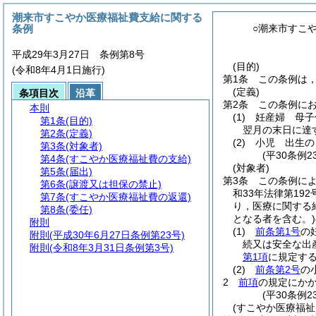
潮来市すこやか医療福祉費支給に関する
条例
○潮来市すこ
平成29年3月27日 条例第8号
(目的)
(令和8年4月1日施行)
第1条
この条例は
(定義)
条項目次
沿革
第2条
この条例に
本則
(1)
妊産婦 母子
第1条
(目的)
翌月の末日に達
第2条
(定義)
(2)
小児 出生の
第3条
(対象者)
(平30条例
第4条
(すこやか医療福祉費の支給)
(対象者)
第5条
(届出)
第3条
この条例に
第6条
(譲渡又は担保の禁止)
和33年法律第192
第7条
(すこやか医療福祉費の返還)
り，医療に関する
第8条
(委任)
となる者を含む。)
附則
(1)
前条第1号
の
附則
(平成30年6月27日条例第23号)
続又は安全な出
附則
(令和8年3月31日条例第3号)
第1項
に規定す
(2)
前条第2号
の
2
前項
の規定にか
(平30条例
(すこやか医療福祉