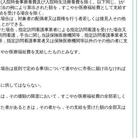
付
(入院時食事療養費及び入院時生活療養費を除く。以下同じ。)
が
方法の例により算出された額を，すこやか医療福祉費として支給す
給を受ける場合を除く。
た場合は，対象者の配偶者又は親権を行う者若しくは後見人その他
ことができる。
けた場合，指定訪問看護事業者による指定訪問看護を受けた場合又
訪問看護，手当に関し当該保険医療機関等，指定訪問看護事業者又
等，指定訪問看護事業者又は保険医療機関等以外のその他の者に支
こやか医療福祉費を支給したものとみなす。
る場合は規則で定める事項について速やかに市長に届け出なければ
保に供してはならない。
きは，その価額の限度において，すこやか医療福祉費の全部若しく
けた者があるときは，その者から，その支給を受けた額の全部又は