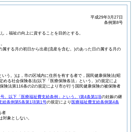
平成29年3月27日
条例第8号
成し，福祉の向上に資することを目的とする。
る。
の属する月の初日から出産
(流産を含む。)
のあった日の属する月の
という。)
は，市の区域内に住所を有する者で，国民健康保険法
(昭
定める社会保険各法
(以下「医療保険各法」という。)
の規定によ
保険法第116条の2の規定により市が行う国民健康保険の被保険者
28号。以下「医療福祉費支給条例」という。)
第4条第1項
の妊娠の継
支給条例第5条第1項第1号
の規定により
医療福祉費支給条例第4条
る者
は対象としない。