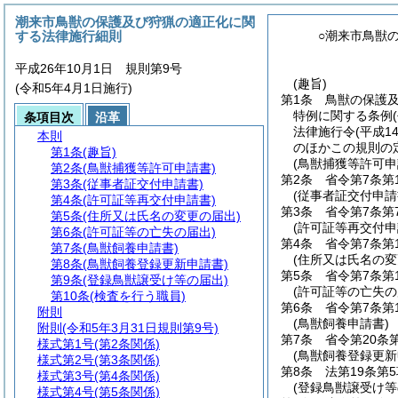
潮来市鳥獣の保護及び狩猟の適正化に関
する法律施行細則
○潮来市鳥獣
平成26年10月1日 規則第9号
(趣旨)
(令和5年4月1日施行)
第1条
鳥獣の保護
特例に関する条例
条項目次
沿革
法律施行令
(平成1
本則
のほかこの規則の
第1条
(趣旨)
(鳥獣捕獲等許可申
第2条
(鳥獣捕獲等許可申請書)
第2条
省令第7条第
第3条
(従事者証交付申請書)
(従事者証交付申請
第4条
(許可証等再交付申請書)
第3条
省令第7条第
第5条
(住所又は氏名の変更の届出)
(許可証等再交付申
第6条
(許可証等の亡失の届出)
第4条
省令第7条第
第7条
(鳥獣飼養申請書)
(住所又は氏名の変
第8条
(鳥獣飼養登録更新申請書)
第5条
省令第7条第
第9条
(登録鳥獣譲受け等の届出)
(許可証等の亡失の
第10条
(検査を行う職員)
第6条
省令第7条第
附則
(鳥獣飼養申請書)
附則
(令和5年3月31日規則第9号)
第7条
省令第20条
様式第1号
(第2条関係)
(鳥獣飼養登録更新
様式第2号
(第3条関係)
第8条
法第19条第
様式第3号
(第4条関係)
(登録鳥獣譲受け等
様式第4号
(第5条関係)