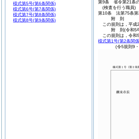
第9条
省令第21条
様式第5号
(第6条関係)
(検査を行う職員)
様式第6号
(第7条関係)
第10条
法第75条
様式第7号
(第8条関係)
附
則
様式第8号
(第9条関係)
この規則は，平成2
附
則
(令和5
この規則は，令和
様式第1号
(第2条関係
(令5規則9