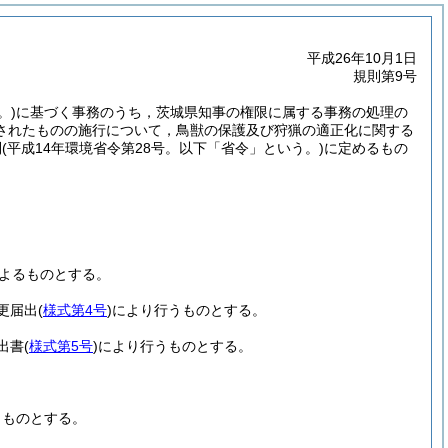
平成26年10月1日
規則第9号
。)
に基づく事務のうち，茨城県知事の権限に属する事務の処理の
されたものの施行について，鳥獣の保護及び狩猟の適正化に関する
則
(平成14年環境省令第28号。以下「省令」という。)
に定めるもの
よるものとする。
更届出
(
様式第4号
)
により行うものとする。
出書
(
様式第5号
)
により行うものとする。
うものとする。