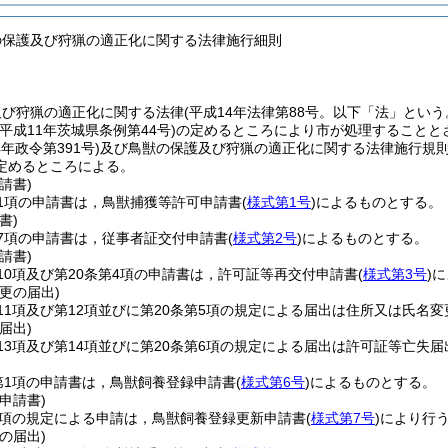
の保護及び狩猟の適正化に関する法律施行細則
及び狩猟の適正化に関する法律
(平成14年法律第88号。以下「法」という
(平成11年茨城県条例第44号)
の定めるところにより市が処理することと
4年政令第391号)
及び鳥獣の保護及び狩猟の適正化に関する法律施行規
定めるところによる。
請書)
1項の申請書は，鳥獣捕獲等許可申請書
(
様式第1号
)
によるものとする。
書)
7項の申請書は，従事者証交付申請書
(
様式第2号
)
によるものとする。
請書)
10項及び第20条第4項の申請書は，許可証等再交付申請書
(
様式第3号
)
に
更の届出)
11項及び第12項並びに第20条第5項の規定による届出は住所又は氏名変
届出)
13項及び第14項並びに第20条第6項の規定による届出は許可証等亡失届
第1項の申請書は，鳥獣飼養登録申請書
(
様式第6号
)
によるものとする。
申請書)
5項の規定による申請は，鳥獣飼養登録更新申請書
(
様式第7号
)
により行
の届出)