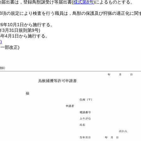
の届出書は，登録鳥獣譲受け等届出書
(
様式第8号
)
によるものとする。
第3項の規定により検査を行う職員は，鳥獣の保護及び狩猟の適正化に関
6年10月1日から施行する。
年3月31日
規則第9号)
5年4月1日から施行する。
)
・一部改正)