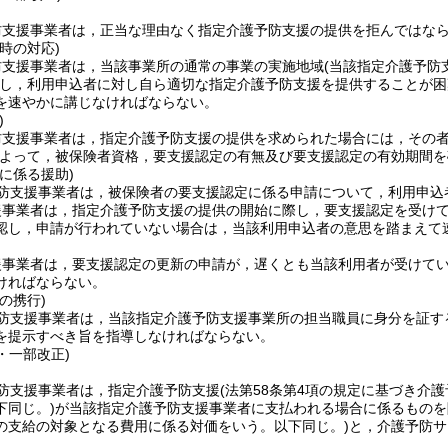
防支援事業者は，正当な理由なく指定介護予防支援の提供を拒んではな
時の対応)
防支援事業者は，当該事業所の通常の事業の実施地域
(当該指定介護予防
し，利用申込者に対し自ら適切な指定介護予防支援を提供することが困
を速やかに講じなければならない。
)
防支援事業者は，指定介護予防支援の提供を求められた場合には，その
よって，被保険者資格，要支援認定の有無及び要支援認定の有効期間を
に係る援助)
防支援事業者は，被保険者の要支援認定に係る申請について，利用申込
援事業者は，指定介護予防支援の提供の開始に際し，要支援認定を受け
認し，申請が行われていない場合は，当該利用申込者の意思を踏まえて
援事業者は，要支援認定の更新の申請が，遅くとも当該利用者が受けてい
ければならない。
の携行)
防支援事業者は，当該指定介護予防支援事業所の担当職員に身分を証す
を提示すべき旨を指導しなければならない。
4・一部改正)
防支援事業者は，指定介護予防支援
(法第58条第4項の規定に基づき介
下同じ。)
が当該指定介護予防支援事業者に支払われる場合に係るものを
の支給の対象となる費用に係る対価をいう。以下同じ。)
と，介護予防サ