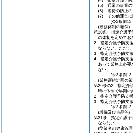
(4)
指定介護予防
(5)
通常の事業の
(6)
虐待の防止の
(7)
その他運営に
(令3条例1
(勤務体制の確保)
第20条
指定介護予
の体制を定めてお
2
指定介護予防支
ならない。
ただし
3
指定介護予防支
4
指定介護予防支
あって業務上必要
ない。
(令3条例1
(業務継続計画の策
第20条の2
指定介
時の体制で早期の
2
指定介護予防支
3
指定介護予防支
(令3条例13
(設備及び備品等)
第21条
指定介護予
ならない。
(従業者の健康管理