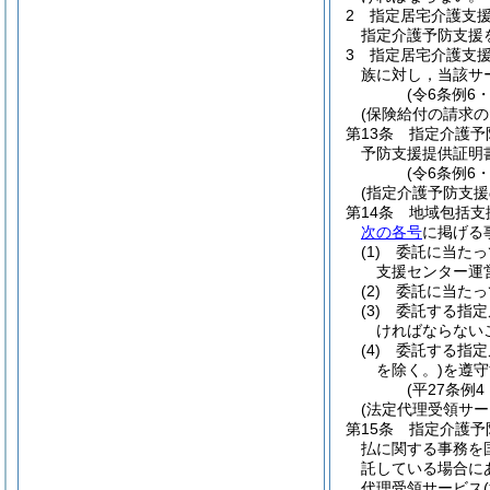
2
指定居宅介護支
指定介護予防支援
3
指定居宅介護支
族に対し，当該サ
(令6条例6
(保険給付の請求の
第13条
指定介護予
予防支援提供証明
(令6条例6
(指定介護予防支援
第14条
地域包括支
次の各号
に掲げる
(1)
委託に当たっ
支援センター運
(2)
委託に当たっ
(3)
委託する指定
ければならない
(4)
委託する指定
を除く。)
を遵守
(平27条例
(法定代理受領サー
第15条
指定介護予
払に関する事務を
託している場合に
代理受領サービス