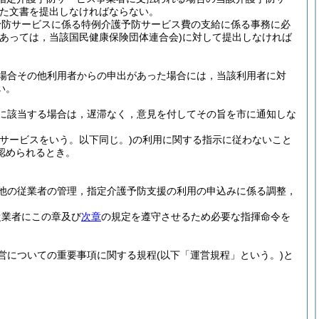
た文書を提出しなければならない。
予防サービスに係る特例介護予防サービス費の支給に係る事務に必
あっては，当該国民健康保険団体連合会)
に対して提出しなければ
場合その他利用者からの申出があった場合には，当該利用者に対
い。
に該当する場合は，遅滞なく，意見を付してその旨を市に通知しな
象サービスをいう。以下同じ。)
の利用に関する指示に従わないこと
認められるとき。
他の従業者の管理，指定介護予防支援の利用の申込みに係る調整，
従業者にこの章及び
次章
の規定を遵守させるため必要な指揮命令を
営についての重要事項に関する規程
(以下「運営規程」という。)
と