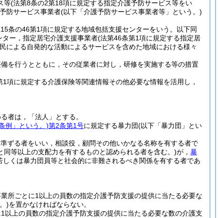
ス等
(法第8条の2第18項に規定する指定介護予防サービス等をい
予防サービス事業者
(以下「介護予防サービス事業者等」という。)
115条の46第1項に規定する地域包括支援センターをいう。以下同
センター，指定居宅介護支援事業者
(法第46条第1項に規定する指定居
民による自発的な活動によるサービスを含めた地域における様々
整備を行うとともに，その従業者に対し，研修を実施する等の措置
第1項に規定する介護保険等関連情報その他必要な情報を活用し，
める者は，「法人」とする。
条例」という。)
第2条第1号
に規定する暴力団
(以下「暴力団」とい
に準ずる者をいい，相談役，顧問その他いかなる名称を有する者で
と同等以上の支配力を有するものと認められる者を含む。)
が，
暴
若しくは暴力団員等と社会的に非難されるべき関係を有する者であ
業所ごとに1以上の員数の指定介護予防支援の提供に当たる必要な
。)
を置かなければならない。
1以上の員数の指定介護予防支援の提供に当たる必要な数の介護支