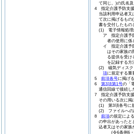
て同じ。)
の氏名及
4
指定介護予防支
当該利用申込者又
て次に掲げるもの
書を交付したもの
(1)
電子情報処理
ア
指定介護予
者の使用に係
イ
指定介護予
はその家族の
る提供を受け
を記録する方
(2)
磁気ディスク
項
に規定する重
5
前項各号
に掲げ
6
第3項第1号
の「
通信回線で接続し
7
指定介護予防支
その用いる次に掲
(1)
第3項各号に
(2)
ファイルへの
8
前項
の規定によ
の申出があったと
込者又はその家族
(令6条例6