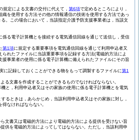
の規定による文書の交付に代えて，
第6項
で定めるところにより，
組織を使用する方法その他の情報通信の技術を使用する方法であっ
きる。
この場合において，当該指定介護予防支援事業者は，当該文
に係る電子計算機とを接続する電気通信回線を通じて送信し，受信
た
第1項
に規定する重要事項を電気通信回線を通じて利用申込者又
えられたファイルに当該重要事項を記録する方法
(電磁的方法によ
支援事業者の使用に係る電子計算機に備えられたファイルにその旨
実に記録しておくことができる物をもって調製するファイルに
第1
による文書を作成することができるものでなければならない。
算機と，利用申込者又はその家族の使用に係る電子計算機とを電気
とするときは，あらかじめ，当該利用申込者又はその家族に対し，
を得なければならない。
から文書又は電磁的方法により電磁的方法による提供を受けない旨
の提供を電磁的方法によってしてはならない。
ただし，当該利用申