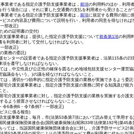
援事業者である指定介護予防支援事業者は，
前項
の利用料のほか，利用
を行う場合には，それに要した交通費の支払を利用者から受けることが
援事業者である指定介護予防支援事業者は，
前項
に規定する費用の額に
ービスの内容及び費用について説明を行い，利用者の同意を得なければ
・一部改正)
ための証明書の交付)
防支援事業者は，提供した指定介護予防支援について
前条第1項
の利用
書を利用者に対して交付しなければならない。
・一部改正)
の業務の委託)
援センターの設置者である指定介護予防支援事業者は，法第115条の2
事項を遵守しなければならない。
ては，中立性及び公正性の確保を図るため地域包括支援センター運営協
営協議会をいう。)
の議を経なければならないこと。
ては，適切かつ効率的に指定介護予防支援の業務が実施できるよう委託
居宅介護支援事業者は，指定介護予防支援の業務に関する知識及び能力
こと。
居宅介護支援事業者に対し，指定介護予防支援の業務を実施する介護支
するよう措置させなければならないこと。
4・令6条例6・令7条例7・一部改正)
ビスに係る報告)
防支援事業者は，毎月，市
(法第53条第7項において読み替えて準用する
国民健康保険団体連合会
(国民健康保険法
(昭和33年法律第192号)
第45
あっては，当該国民健康保険団体連合会)
に対し，介護予防サービス計画
(法第53条第4項の規定により介護予防サービス費が利用者に代わり当