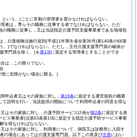
」という。)
ごとに常勤の管理者を置かなければならない。
管理者は，専らその職務に従事する者でなければならない。
ただ
他の職務に従事し，又は当該指定介護予防支援事業者である地域包
は，介護保険法施行規則
(平成11年厚生省令第36号)
第140条の66第
う。)
でなければならない。
ただし，主任介護支援専門員の確保が
支援専門員を除く。)
を
第1項
に規定する管理者とすることができ
場合は，この限りでない。
合
管理に支障がない場合に限る。)
利用申込者又はその家族に対し，
第19条
に規定する運営規程の概要
して説明を行い，当該提供の開始について利用申込者の同意を得な
者又はその家族に対し，介護予防サービス計画が
第2条
に規定する基
ービス事業者
(法第53条第1項に規定する指定介護予防サービス事業
解を得なければならない。
者又はその家族に対し，利用者について，病院又は診療所に入院す
業者の場合にあっては介護支援専門員。以下この章及び
次章
におい