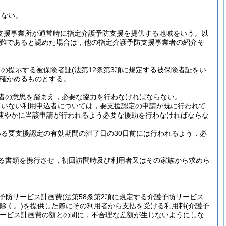
らない。
支援事業所が通常時に指定介護予防支援を提供する地域をいう。以
難であると認めた場合は，他の指定介護予防支援事業者の紹介そ
者の提示する被保険者証
(法第12条第3項に規定する被保険者証をい
確かめるものとする。
者の意思を踏まえ，必要な協力を行わなければならない。
ていない利用申込者については，要支援認定の申請が既に行われて
速やかに当該申請が行われるよう必要な援助を行わなければならな
る要支援認定の有効期間の満了日の30日前には行われるよう，必
る書類を携行させ，初回訪問時及び利用者又はその家族から求めら
護予防サービス計画費
(法第58条第2項に規定する介護予防サービス
除く。)
を提供した際にその利用者から支払を受ける利用料
(介護予
ービス計画費の額との間に，不合理な差額が生じないようにしな