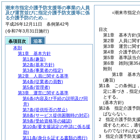
潮来市指定介護予防支援等の事業の人員
及び運営並びに指定介護予防支援等に係
○潮来市指定
る介護予防のため…
平成26年12月11日 条例第42号
目次
(令和7年3月31日施行)
第1章
基本方針
(
第2章
人員に関
条項目次
沿革
第3章
運営に関
本則
第4章
介護予防
第1章
基本方針
第5章
基準該当
第1条
(趣旨)
第6章
雑則
(第35
第2条
(基本方針)
附則
第3条
(事業者の指定)
第1章
基本
第2章
人員に関する基準
(趣旨)
第4条
(従業者の員数)
第1条
この条例は
第5条
(管理者)
定に基づき，指定
第3章
運営に関する基準
とする。
第6条
(内容及び手続の説明及び同
(基本方針)
意)
第2条
指定介護予
第7条
(提供拒否の禁止)
ばならない。
第8条
(サービス提供困難時の対応)
2
指定介護予防支
第9条
(受給資格等の確認)
成するために，適
第10条
(要支援認定の申請に係る援
ものでなければな
助)
3
指定介護予防支
第11条
(身分を証する書類の携行)