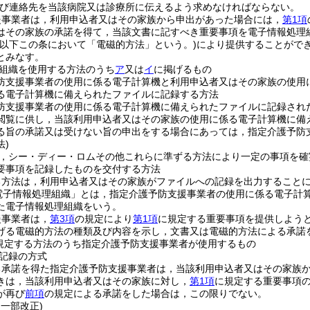
び連絡先を当該病院又は診療所に伝えるよう求めなければならない。
援事業者は，利用申込者又はその家族から申出があった場合には，
第1項
はその家族の承諾を得て，当該文書に記すべき重要事項を電子情報処理
(以下この条において「電磁的方法」という。)
により提供することがで
とみなす。
組織を使用する方法のうち
ア
又は
イ
に掲げるもの
防支援事業者の使用に係る電子計算機と利用申込者又はその家族の使用
る電子計算機に備えられたファイルに記録する方法
防支援事業者の使用に係る電子計算機に備えられたファイルに記録され
閲覧に供し，当該利用申込者又はその家族の使用に係る電子計算機に備
る旨の承諾又は受けない旨の申出をする場合にあっては，指定介護予防
法)
，シー・ディー・ロムその他これらに準ずる方法により一定の事項を確
要事項を記録したものを交付する方法
る方法は，利用申込者又はその家族がファイルへの記録を出力すること
電子情報処理組織」とは，指定介護予防支援事業者の使用に係る電子計
た電子情報処理組織をいう。
援事業者は，
第3項
の規定により
第1項
に規定する重要事項を提供しよう
げる電磁的方法の種類及び内容を示し，文書又は電磁的方法による承諾
規定する方法のうち指定介護予防支援事業者が使用するもの
記録の方式
る承諾を得た指定介護予防支援事業者は，当該利用申込者又はその家族
きは，当該利用申込者又はその家族に対し，
第1項
に規定する重要事項
が再び
前項
の規定による承諾をした場合は，この限りでない。
・一部改正)