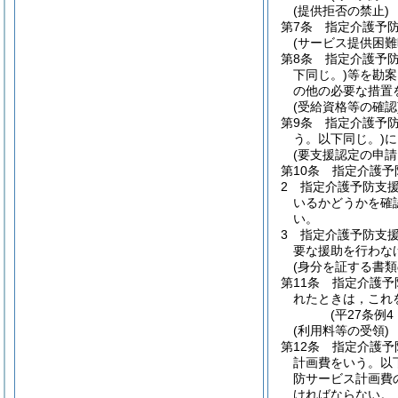
(提供拒否の禁止)
第7条
指定介護予
(サービス提供困難
第8条
指定介護予
下同じ。)
等を勘案
の他の必要な措置
(受給資格等の確認
第9条
指定介護予
う。以下同じ。)
に
(要支援認定の申請
第10条
指定介護予
2
指定介護予防支
いるかどうかを確
い。
3
指定介護予防支
要な援助を行わな
(身分を証する書類
第11条
指定介護予
れたときは，これ
(平27条例
(利用料等の受領)
第12条
指定介護予
計画費をいう。以
防サービス計画費
ければならない。