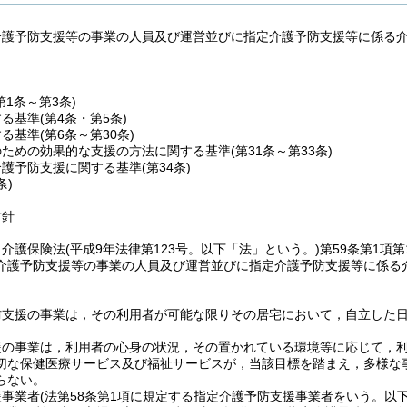
介護予防支援等の事業の人員及び運営並びに指定介護予防支援等に係る
第1条～第3条)
する基準
(第4条・第5条)
する基準
(第6条～第30条)
のための効果的な支援の方法に関する基準
(第31条～第33条)
介護予防支援に関する基準
(第34条)
条)
方針
，介護保険法
(平成9年法律第123号。以下「法」という。)
第59条第1項第
介護予防支援等の事業の人員及び運営並びに指定介護予防支援等に係る
防支援の事業は，その利用者が可能な限りその居宅において，自立した
援の事業は，利用者の心身の状況，その置かれている環境等に応じて，
切な保健医療サービス及び福祉サービスが，当該目標を踏まえ，多様な
らない。
援事業者
(法第58条第1項に規定する指定介護予防支援事業者をいう。以下