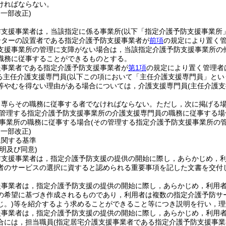
ければならない。
・一部改正)
防支援事業者は，当該指定に係る事業所
(以下「指定介護予防支援事業所
ンターの設置者である指定介護予防支援事業者が
前項
の規定により置く
支援事業所の管理に支障がない場合は，当該指定介護予防支援事業所の
職務に従事することができるものとする。
援事業者である指定介護予防支援事業者が
第1項
の規定により置く管理者
る主任介護支援専門員
(以下この項において「主任介護支援専門員」とい
等やむを得ない理由がある場合については，介護支援専門員
(主任介護
，専らその職務に従事する者でなければならない。
ただし，次に掲げる
管理する指定介護予防支援事業所の介護支援専門員の職務に従事する場
事業所の職務に従事する場合
(その管理する指定介護予防支援事業所の
・一部改正)
に関する基準
明及び同意)
防支援事業者は，指定介護予防支援の提供の開始に際し，あらかじめ，
者のサービスの選択に資すると認められる重要事項を記した文書を交付
援事業者は，指定介護予防支援の提供の開始に際し，あらかじめ，利用
の希望に基づき作成されるものであり，利用者は複数の指定介護予防サ
じ。)
等を紹介するよう求めることができること等につき説明を行い，理
援事業者は，指定介護予防支援の提供の開始に際し，あらかじめ，利用
合には，担当職員
(指定居宅介護支援事業者である指定介護予防支援事