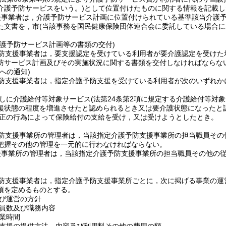
介護予防サービスをいう。)
として位置付けたものに関する情報を記載し
援事業者は，介護予防サービス計画に位置付けられている基準該当介護
た文書を，市
(当該事務を国民健康保険団体連合会に委託している場合に
介護予防サービス計画等の書類の交付)
防支援事業者は，要支援認定を受けている利用者が要介護認定を受けた
防サービス計画及びその実施状況に関する書類を交付しなければならな
への通知)
防支援事業者は，指定介護予防支援を受けている利用者が次のいずれか
しに介護給付等対象サービス
(法第24条第2項に規定する介護給付等対
援状態の程度を増進させたと認められるとき又は要介護状態になったと
正の行為によって保険給付の支給を受け，又は受けようとしたとき。
防支援事業所の管理者は，当該指定介護予防支援事業所の担当職員その
把握その他の管理を一元的に行わなければならない。
援事業所の管理者は，当該指定介護予防支援事業所の担当職員その他の
防支援事業者は，指定介護予防支援事業所ごとに，次に掲げる事業の運
項を定めるものとする。
び運営の方針
員数及び職務内容
業時間