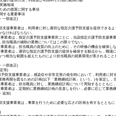
支援の提供方法，内容及び利用料その他の費用の額
実施地域
ための措置に関する事項
関する重要事項
3・一部改正)
防支援事業者は，利用者に対し適切な指定介護予防支援を提供できるよ
かなければならない。
援事業者は，指定介護予防支援事業所ごとに，当該指定介護予防支援事
，担当職員の補助の業務についてはこの限りでない。
援事業者は，担当職員の資質の向上のために，その研修の機会を確保し
援事業者は，適切な指定介護予防支援の提供を確保する観点から，職場
かつ相当な範囲を超えたものにより担当職員の就業環境が害されること
3・一部改正)
定等)
護予防支援事業者は，感染症や非常災害の発生時において，利用者に対
業務再開を図るための計画
(以下「業務継続計画」という。)
を策定し，
援事業者は，担当職員に対し，業務継続計画について周知するとともに
援事業者は，定期的に業務継続計画の見直しを行い，必要に応じて業務
・追加)
防支援事業者は，事業を行うために必要な広さの区画を有するとともに
)