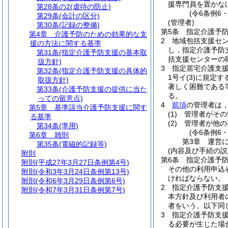
援専門員を置かな
第28条の2
(虐待の防止)
(令6条例6
第29条
(会計の区分)
(管理者)
第30条
(記録の整備)
第5条
指定介護予
第4章
介護予防のための効果的な支
2
地域包括支援セ
援の方法に関する基準
し，指定介護予防
第31条
(指定介護予防支援の基本取
括支援センターの
扱方針)
3
指定居宅介護支
第32条
(指定介護予防支援の具体的
1号イ
(3)
に規定す
取扱方針)
著しく困難である
第33条
(介護予防支援の提供に当た
る。
っての留意点)
4
前項
の管理者は
第5章
基準該当介護予防支援に関す
(1)
管理者がその
る基準
(2)
管理者が他の
第34条
(準用)
(令6条例6
第6章
雑則
第3章
運営
第35条
(電磁的記録等)
(内容及び手続の説
附則
第6条
指定介護予
附則
(平成27年3月27日条例第4号)
その他の利用申込
附則
(令和3年3月24日条例第13号)
ければならない。
附則
(令和6年3月29日条例第6号)
2
指定介護予防支
附則
(令和7年3月31日条例第7号)
本方針及び利用者
者をいう。以下同
3
指定介護予防支
る必要が生じた場