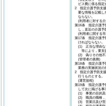
ビス費に係る指定
2
指定介護予防支
要な情報を記載し
ならない。
(利用者に対する
第16条
指定介護予
し，直近の介護予
(利用者に関する市
第17条
指定介護予
ければならない。
(1)
正当な理由な
等により，要支
(2)
偽りその他不
(管理者の責務)
第18条
指定介護予
業務の実施状況の
2
指定介護予防支
行うものとする。
(運営規程)
第19条
指定介護予
して次に掲げる事
(1)
事業の目的及
(2)
職員の職種，
(3)
営業日及び営