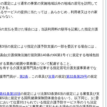
者の選定により通常の事業の実施地域以外の地域の居宅を訪問して
できる。
係るサービスの提供に当たっては，あらかじめ，利用者又はその家
ならない。
料の支払を受けた場合には，当該利用料の額等を記載した指定介護
3第3項の規定により指定介護予防支援の一部を委託する場合には，
議会
(介護保険法施行規則第140条の66第1号イに規定する地域包括
する業務の範囲や業務量について配慮すること。
を有する介護支援専門員が従事する指定居宅介護支援事業者でな
援専門員が，
第2条
，この章及び
次章
の規定
(
第32条第29号
の規定
第41条第10項
の規定により法第53条第6項の規定による審査及び支
条第5項に規定する国民健康保険団体連合会をいう。以下同じ。)
に委
において位置付けられている指定介護予防サービス等のうち法定
該指定介護予防サービス事業者に支払われる場合の当該介護予防サー