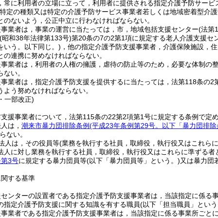
，常に利用者の立場に立って，利用者に提供される指定介護予防サービ
特定の種類又は特定の介護予防サービス事業者若しくは地域密着型介護
とのないよう，公正中立に行わなければならない。
援事業者は，事業の運営に当たっては，市，地域包括支援センター
(法第
(昭和38年法律第133号)
第20条の7の2第1項に規定する老人介護支援
をいう。以下同じ。)
，他の指定介護予防支援事業者，介護保険施設，住
との連携に努めなければならない。
援事業者は，利用者の人権の擁護，虐待の防止等のため，必要な体制の
らない。
事業者は，指定介護予防支援を提供するに当たっては，法第118条の2
うよう努めなければならない。
3・一部改正)
支援事業者について，法第115条の22第2項第1号に規定する条例で定
法人は，
潮来市暴力団排除条例
(平成23年条例第29号。以下「暴力団排除
らない。
法人は，その役員等
(業務を執行する社員，取締役，執行役又はこれら
法人に対し業務を執行する社員，取締役，執行役又はこれらに準ずる者
第3号
に規定する暴力団員等
(以下「暴力団員等」という。)
又は暴力団
に関する基準
援センターの設置者である指定介護予防支援事業者は，当該指定に係る事
の指定介護予防支援に関する知識を有する職員
(以下「担当職員」という
援事業者である指定介護予防支援事業者は，当該指定に係る事業所ごとに