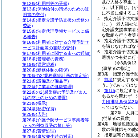
及び人格を尊重し
第12条
(利用料等の受領)
う。以下同じ。)
が
第13条
(保険給付の請求のための証
に不当に偏するこ
明書の交付)
4
指定介護予防支
第14条
(指定介護予防支援の業務の
じ。)
，老人福祉法
委託)
宅介護支援事業者
第15条
(法定代理受領サービスに係
な取組を行う者等
る報告)
5
指定介護予防支
第16条
(利用者に対する介護予防サ
を講じなければな
ービス計画等の書類の交付)
6
指定介護予防支援
第17条
(利用者に関する市への通知)
適切かつ有効に行
第18条
(管理者の責務)
(令3条例1
第19条
(運営規程)
(事業者の指定)
第20条
(勤務体制の確保)
第3条
指定介護予防
第20条の2
(業務継続計画の策定等)
2
前項
に規定する
第21条
(設備及び備品等)
う。)
であってはな
第22条
(従業者の健康管理)
3
第1項
に規定する
第22条の2
(感染症の予防及びまん
あるかを問わず，
延の防止のための措置)
力団排除条例第2条
第23条
(掲示)
ってはならない。
第24条
(秘密保持)
第2章
人員
第25条
(広告)
(従業者の員数)
第26条
(介護予防サービス事業者等
第4条
地域包括支
からの利益収受の禁止等)
数の保健師その他
第27条
(苦情処理)
2
指定居宅介護支
第28条
(事故発生時の対応)