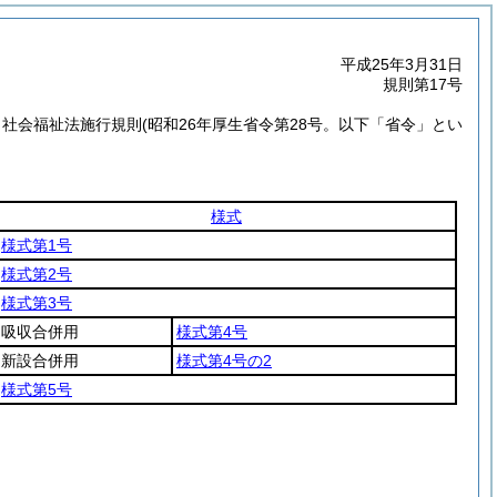
平成25年3月31日
規則第17号
，社会福祉法施行規則
(昭和26年厚生省令第28号。以下「省令」とい
様式
様式第1号
様式第2号
様式第3号
吸収合併用
様式第4号
新設合併用
様式第4号の2
様式第5号