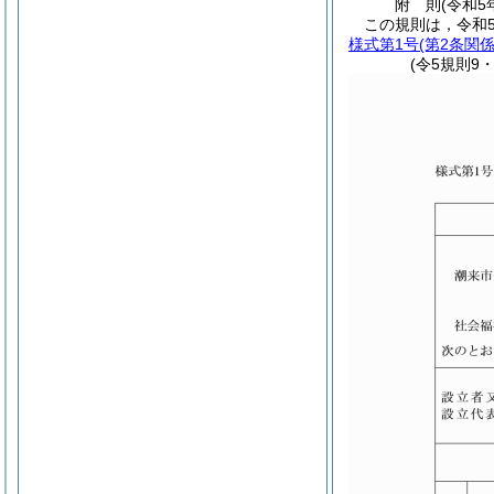
附
則
(令和5
この規則は，令和
様式第1号
(第2条関係
(令5規則9