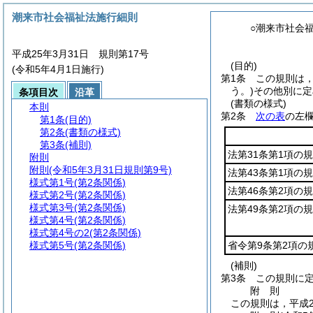
潮来市社会福祉法施行細則
○潮来市社会
平成25年3月31日 規則第17号
(目的)
(令和5年4月1日施行)
第1条
この規則は
う。)
その他別に定
条項目次
沿革
(書類の様式)
本則
第2条
次の表
の左
第1条
(目的)
第2条
(書類の様式)
第3条
(補則)
法第31条第1項の
附則
附則
(令和5年3月31日規則第9号)
法第43条第1項の
様式第1号
(第2条関係)
法第46条第2項の
様式第2号
(第2条関係)
様式第3号
(第2条関係)
法第49条第2項の
様式第4号
(第2条関係)
様式第4号の2
(第2条関係)
様式第5号
(第2条関係)
省令第9条第2項の
(補則)
第3条
この規則に
附
則
この規則は，平成2