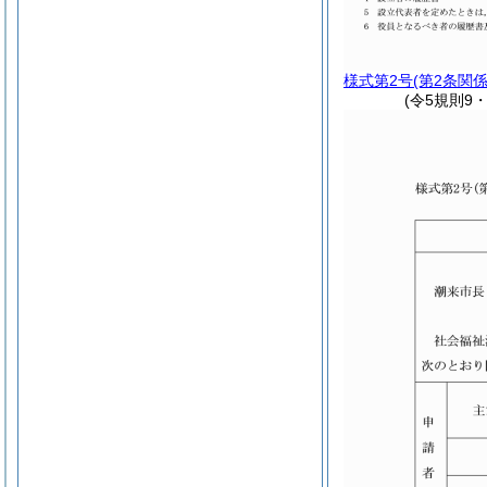
様式第2号
(第2条関係
(令5規則9