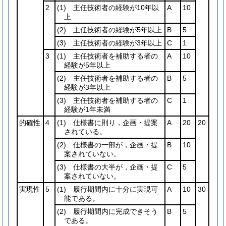
2
(1)
主任技術者の経験が10年以
A
10
上
(2)
主任技術者の経験が5年以上
B
5
(3)
主任技術者の経験が3年以上
C
1
3
(1)
主任技術者を補助する者の
A
10
経験が5年以上
(2)
主任技術者を補助する者の
B
5
経験が3年以上
(3)
主任技術者を補助する者の
C
1
経験が1年未満
的確性
4
(1)
仕様書に則り，企画・提案
A
20
20
されている。
(2)
仕様書の一部が，企画・提
B
10
案されていない。
(3)
仕様書の大半が，企画・提
C
5
案されていない。
実現性
5
(1)
履行期間内に十分に実現可
A
10
30
能である。
(2)
履行期間内に完成できそう
B
5
である。