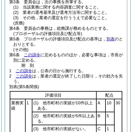
第3条
委員会は，次の事務を所掌する。
(1)
当該業務に関する内容調査に関すること。
(2)
業者の選考基準及び選考方法等に関すること。
(3)
その他，業者の選定を行ううえで必要なこと。
(庶務)
第4条
委員会の事務は，総務課が務めるものとする。
(プロポーザルの評価項目及び配点等)
第5条
プロポーザルの評価項目及び配点の基準は，
別表
のと
おりとする。
(その他)
第6条
この訓令
に定めるもののほか，必要な事項は，市長が
別に定める。
附
則
1
この訓令
は，公表の日から施行する。
2
この訓令
は，業者の選定が終了した日限り，その効力を失
う。
別表
(第5条関係)
評価項目
配点
業務実
1
(1)
他市町村の実績が10件以上
A
10
30
績
ある。
(2)
他市町村の実績が5件以上あ
B
5
る。
(3)
他市町村の実績がない。
C
1