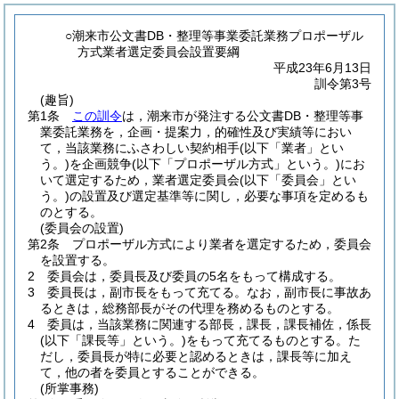
○潮来市公文書DB・整理等事業委託業務プロポーザル
方式業者選定委員会設置要綱
平成23年6月13日
訓令第3号
(趣旨)
第1条
この訓令
は，潮来市が発注する公文書DB・整理等事
業委託業務を，企画・提案力，的確性及び実績等におい
て，当該業務にふさわしい契約相手
(以下「業者」とい
う。)
を企画競争
(以下「プロポーザル方式」という。)
にお
いて選定するため，業者選定委員会
(以下「委員会」とい
う。)
の設置及び選定基準等に関し，必要な事項を定めるも
のとする。
(委員会の設置)
第2条
プロポーザル方式により業者を選定するため，委員会
を設置する。
2
委員会は，委員長及び委員の5名をもって構成する。
3
委員長は，副市長をもって充てる。
なお，副市長に事故あ
るときは，総務部長がその代理を務めるものとする。
4
委員は，当該業務に関連する部長，課長，課長補佐，係長
(以下「課長等」という。)
をもって充てるものとする。
た
だし，委員長が特に必要と認めるときは，課長等に加え
て，他の者を委員とすることができる。
(所掌事務)