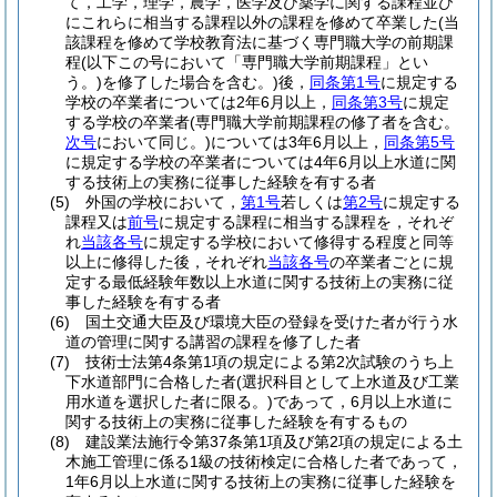
て，工学，理学，農学，医学及び薬学に関する課程並び
にこれらに相当する課程以外の課程を修めて卒業した
(当
該課程を修めて学校教育法に基づく専門職大学の前期課
程
(以下この号において「専門職大学前期課程」とい
う。)
を修了した場合を含む。)
後，
同条第1号
に規定する
学校の卒業者については2年6月以上，
同条第3号
に規定
する学校の卒業者
(専門職大学前期課程の修了者を含む。
次号
において同じ。)
については3年6月以上，
同条第5号
に規定する学校の卒業者については4年6月以上水道に関
する技術上の実務に従事した経験を有する者
(5)
外国の学校において，
第1号
若しくは
第2号
に規定する
課程又は
前号
に規定する課程に相当する課程を，それぞ
れ
当該各号
に規定する学校において修得する程度と同等
以上に修得した後，それぞれ
当該各号
の卒業者ごとに規
定する最低経験年数以上水道に関する技術上の実務に従
事した経験を有する者
(6)
国土交通大臣及び環境大臣の登録を受けた者が行う水
道の管理に関する講習の課程を修了した者
(7)
技術士法第4条第1項の規定による第2次試験のうち上
下水道部門に合格した者
(選択科目として上水道及び工業
用水道を選択した者に限る。)
であって，6月以上水道に
関する技術上の実務に従事した経験を有するもの
(8)
建設業法施行令第37条第1項及び第2項の規定による土
木施工管理に係る1級の技術検定に合格した者であって，
1年6月以上水道に関する技術上の実務に従事した経験を