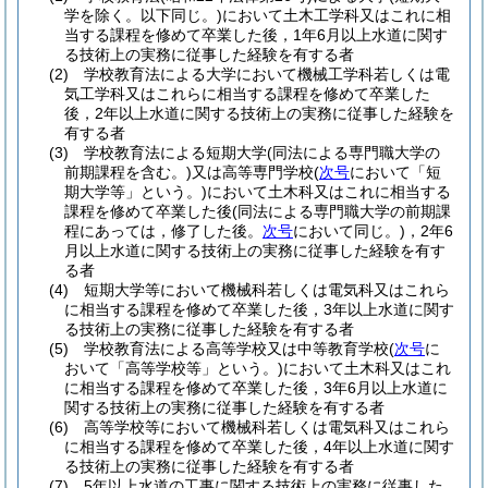
学を除く。以下同じ。)
において土木工学科又はこれに相
当する課程を修めて卒業した後，1年6月以上水道に関す
る技術上の実務に従事した経験を有する者
(2)
学校教育法による大学において機械工学科若しくは電
気工学科又はこれらに相当する課程を修めて卒業した
後，2年以上水道に関する技術上の実務に従事した経験を
有する者
(3)
学校教育法による短期大学
(同法による専門職大学の
前期課程を含む。)
又は高等専門学校
(
次号
において「短
期大学等」という。)
において土木科又はこれに相当する
課程を修めて卒業した後
(同法による専門職大学の前期課
程にあっては，修了した後。
次号
において同じ。)
，2年6
月以上水道に関する技術上の実務に従事した経験を有す
る者
(4)
短期大学等において機械科若しくは電気科又はこれら
に相当する課程を修めて卒業した後，3年以上水道に関す
る技術上の実務に従事した経験を有する者
(5)
学校教育法による高等学校又は中等教育学校
(
次号
に
おいて「高等学校等」という。)
において土木科又はこれ
に相当する課程を修めて卒業した後，3年6月以上水道に
関する技術上の実務に従事した経験を有する者
(6)
高等学校等において機械科若しくは電気科又はこれら
に相当する課程を修めて卒業した後，4年以上水道に関す
る技術上の実務に従事した経験を有する者
(7)
5年以上水道の工事に関する技術上の実務に従事した