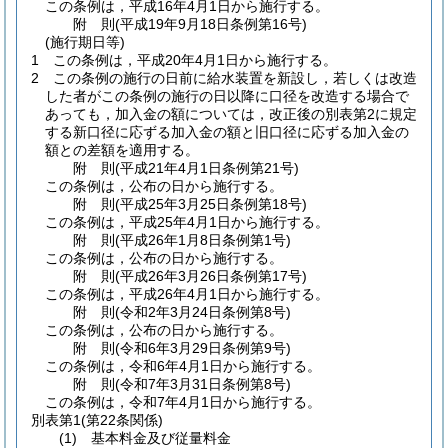
この条例は，平成16年4月1日から施行する。
附
則
(平成19年9月18日
条例第16号)
(施行期日等)
1
この条例は，平成20年4月1日から施行する。
2
この条例の施行の日前に給水装置を新設し，若しくは改造
した者がこの条例の施行の日以降に口径を改造する場合で
あっても，加入金の額については，改正後の別表第2に規定
する新口径に応ずる加入金の額と旧口径に応ずる加入金の
額との差額を適用する。
附
則
(平成21年4月1日
条例第21号)
この条例は，公布の日から施行する。
附
則
(平成25年3月25日
条例第18号)
この条例は，平成25年4月1日から施行する。
附
則
(平成26年1月8日
条例第1号)
この条例は，公布の日から施行する。
附
則
(平成26年3月26日
条例第17号)
この条例は，平成26年4月1日から施行する。
附
則
(令和2年3月24日
条例第8号)
この条例は，公布の日から施行する。
附
則
(令和6年3月29日
条例第9号)
この条例は，令和6年4月1日から施行する。
附
則
(令和7年3月31日
条例第8号)
この条例は，令和7年4月1日から施行する。
別表第1
(第22条関係)
(1) 基本料金及び従量料金