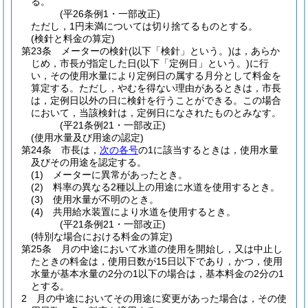
る。
(平26条例1・一部改正)
ただし，1円未満については切り捨てるものとする。
(検針と料金の算定)
第23条
メーターの検針
(以下「検針」という。)
は，あらか
じめ，市長が指定した日
(以下「定例日」という。)
に行
い，その使用水量により定例日の属する月分として料金を
算定する。
ただし，やむを得ない理由があるときは，市長
は，定例日以外の日に検針を行うことができる。
この場合
において，当該検針は，定例日になされたものとみなす。
(平21条例21・一部改正)
(使用水量及び用途の認定)
第24条
市長は，
次の各号
の1に該当するときは，使用水量
及びその用途を認定する。
(1)
メーターに異常があったとき。
(2)
料率の異なる2種以上の用途に水道を使用するとき。
(3)
使用水量が不明のとき。
(4)
共用給水装置により水道を使用するとき。
(平21条例21・一部改正)
(特別な場合における料金の算定)
第25条
月の中途において水道の使用を開始し，又は中止し
たときの料金は，使用日数が15日以下であり，かつ，使用
水量が基本水量の2分の1以下の場合は，基本料金の2分の1
とする。
2
月の中途においてその用途に変更があった場合は，その使