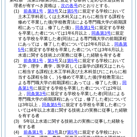
第42条
法第19条第3項に規定する条例で定める水道技術管
理者が有すべき資格は，
次の各号
のとおりとする。
(1)
前条第1号
，
第3号
又は
第5号
に規定する学校において
土木工学科若しくは土木科又はこれらに相当する課程を
修めて卒業した後
(学校教育法による専門職大学の前期課
程にあっては，修了した後)
，
同条第1号
に規定する学校
を卒業した者については1年6月以上，
同条第3号
に規定
する学校を卒業した者
(同法による専門職大学の前期課程
にあっては，修了した者)
については2年6月以上，
同条第
5号
に規定する学校を卒業した者については3年6月以上
水道に関する技術上の実務に従事した経験を有する者
(2)
前条第1号
，
第3号
又は
第5号
に規定する学校において
工学，理学，農学，医学若しくは薬学の課程又はこれら
に相当する課程
(土木工学科及び土木科並びにこれらに相
当する課程を除く。)
を修めて卒業した後
(学校教育法に
よる専門職大学の前期課程にあっては，修了した後)
，
同
条第1号
に規定する学校を卒業した者については2年以
上，
同条第3号
に規定する学校を卒業した者
(同法による
専門職大学の前期課程にあっては，修了した者)
について
は3年以上，
同条第5号
に規定する学校を卒業した者につ
いては4年以上水道に関する技術上の実務に従事した経験
を有する者
(3)
5年以上水道に関する技術上の実務に従事した経験を
有する者
(4)
前条第1号
，
第3号
及び
第5号
に規定する学校におい