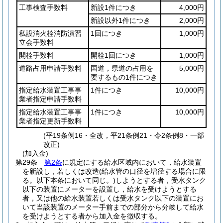
工事検査手数料
新設1件につき
4,000円
新設以外1件につき
2,000円
私設消火栓消防演習
1回につき
1,000円
立会手数料
開栓手数料
開栓1回につき
1,000円
道路占用申請手数料
国道，県道の占用を
5,000円
要するもの1件につき
指定給水装置工事事
1件につき
10,000円
業者指定申請手数料
指定給水装置工事事
1件につき
10,000円
業者指定更新手数料
(平19条例16・全改，平21条例21・令2条例8・一部
改正)
(加入金)
第29条
第2条
に規定にする給水区域内において，給水装置
を新設し，若しくは改造
(給水管の口径を増径する場合に限
る。以下本条において同じ。)
しようとする者，受水タンク
以下の装置にメーターを設置し，給水を受けようとする
者，又は他の給水装置若しくは受水タンク以下の装置にお
いて当該装置のメーター手前までの部分から分岐して給水
を受けようとする者から加入金を徴収する。