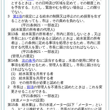
とするときは，その日時及び区域を定めて，その都度これ
を予告する。
ただし，緊急やむを得ない場合は，この限り
でない。
3
第1項
の規定による給水の制限又は停止のため損害を生ず
ることがあっても，市は，その責めを負わない。
(平21条例21・一部改正)
(給水装置の所有者の代理人)
第13条
給水装置の所有者が，市内に居住しないとき，又は
市長において必要があると認めたときは，給水装置の所有
者は，この条例に定める事項を処理させるため，市内に居
住する代理人を置いて，市長に届け出なければならない。
(平21条例21・一部改正)
(管理人の選定)
第14条
次の各号
の1に該当する者は，水道の使用に関する
事項を処理させるため，管理人を選定し，市長に届け出な
ければならない。
(1)
給水装置を共有する者
(2)
給水装置を共用する者
(3)
その他市長が必要と認めた者
2
市長は，
前項
の管理人を不適当と認めたときは，これを変
更させることができる。
(平21条例21・一部改正)
(水道メーターの設置)
第15条
給水量は，市の水道メーター
(以下「メーター」とい
う。)
により検針する。
ただし，市長がその必要がないと認