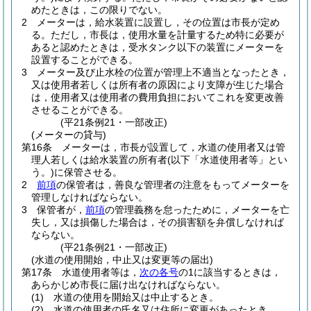
めたときは，この限りでない。
2
メーターは，給水装置に設置し，その位置は市長が定め
る。
ただし，市長は，使用水量を計量するため特に必要が
あると認めたときは，受水タンク以下の装置にメーターを
設置することができる。
3
メーター及び止水栓の位置が管理上不適当となったとき，
又は使用者若しくは所有者の原因により支障が生じた場合
は，使用者又は使用者の費用負担においてこれを変更改善
させることができる。
(平21条例21・一部改正)
(メーターの貸与)
第16条
メーターは，市長が設置して，水道の使用者又は管
理人若しくは給水装置の所有者
(以下「水道使用者等」とい
う。)
に保管させる。
2
前項
の保管者は，善良な管理者の注意をもってメーターを
管理しなければならない。
3
保管者が，
前項
の管理義務を怠ったために，メーターを亡
失し，又は損傷した場合は，その損害額を弁償しなければ
ならない。
(平21条例21・一部改正)
(水道の使用開始，中止又は変更等の届出)
第17条
水道使用者等は，
次の各号
の1に該当するときは，
あらかじめ市長に届け出なければならない。
(1)
水道の使用を開始又は中止するとき。
(2)
水道の使用者の氏名又は住所に変更があったとき。