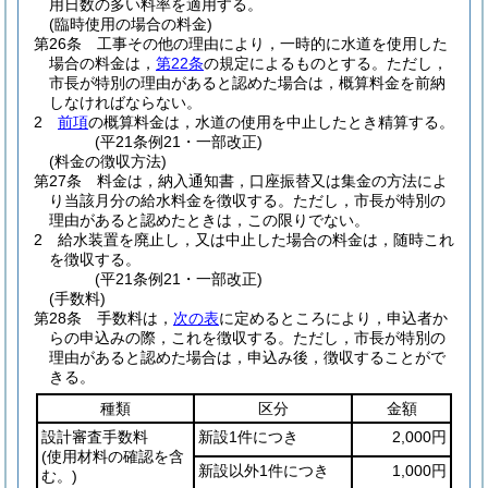
用日数の多い料率を適用する。
(臨時使用の場合の料金)
第26条
工事その他の理由により，一時的に水道を使用した
場合の料金は，
第22条
の規定によるものとする。
ただし，
市長が特別の理由があると認めた場合は，概算料金を前納
しなければならない。
2
前項
の概算料金は，水道の使用を中止したとき精算する。
(平21条例21・一部改正)
(料金の徴収方法)
第27条
料金は，納入通知書，口座振替又は集金の方法によ
り当該月分の給水料金を徴収する。
ただし，市長が特別の
理由があると認めたときは，この限りでない。
2
給水装置を廃止し，又は中止した場合の料金は，随時これ
を徴収する。
(平21条例21・一部改正)
(手数料)
第28条
手数料は，
次の表
に定めるところにより，申込者か
らの申込みの際，これを徴収する。
ただし，市長が特別の
理由があると認めた場合は，申込み後，徴収することがで
きる。
種類
区分
金額
設計審査手数料
新設1件につき
2,000円
(使用材料の確認を含
新設以外1件につき
1,000円
む。)