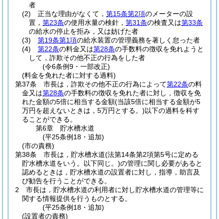
者
(2)
正当な理由がなくて，
第15条第2項
のメーターの設
置，
第23条
の使用水量の検針，
第31条
の検査又は
第33条
の給水の停止を拒み，又は妨げた者
(3)
第19条第1項
の給水装置の管理義務を著しく怠った者
(4)
第22条
の料金又は
第28条
の手数料の徴収を免れようと
して，詐欺その他不正の行為をした者
(令6条例9・一部改正)
(料金を免れた者に対する過料)
第37条
市長は，詐欺その他不正の行為によって
第22条
の料
金又は
第28条
の手数料の徴収を免れた者に対し，徴収を免
れた金額の5倍に相当する金額
(当該5倍に相当する金額が5
万円を超えないときは，5万円とする。)
以下の過料を科す
ることができる。
第6章
貯水槽水道
(平25条例18・追加)
(市の責務)
第38条
市長は，貯水槽水道
(法第14条第2項第5号に定める
貯水槽水道をいう。以下同じ。)
の管理に関し必要があると
認めるときは，貯水槽水道の設置者に対し，指導，助言及
び勧告を行うことができる。
2
市長は，貯水槽水道の利用者に対し貯水槽水道の管理等に
関する情報提供を行うものとする。
(平25条例18・追加)
(設置者の責務)