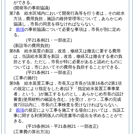
ができる。
(開発等の事前協議)
第7条
給水区域内において開発行為等を行う者は，その給水
方法，費用負担，施設の維持管理等について，あらかじめ
協議し，市長の同意を得なければならない。
2
前項
の事前協議について必要な事項は，市長が別に定め
る。
(平21条例21・一部改正)
(新設等の費用負担)
第8条
給水装置の新設，改造，修繕又は撤去に要する費用
は，当該給水装置を新設，改造，修繕又は撤去する者の負
担とする。
ただし，市長が特に必要があると認めたものに
ついては，市においてその費用を負担することができる。
(平21条例21・一部改正)
(工事の施行)
第9条
給水装置工事は，市長又は市長が法第16条の2第1項
の規定により指定をした者
(以下「指定給水装置工事事業
者」という。)
が施工するものとし，あらかじめ市長の設計
審査
(使用材料の確認を含む。)
を受け，かつ，工事の完成
後7日以内に，市長の工事検査を受けなければならない。
2
前項
の規定により工事を施工する場合においては，当該工
事に関する利害関係人の同意書等の提出を求めることがで
きる。
(平19条例16・平21条例21・一部改正)
(工事費の算出方法)