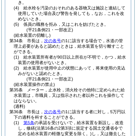
き。
(4)
給水栓を汚染のおそれのある器物又は施設と連結して
使用していた場合及び警告を発しても，なお，これを改
めないとき。
(5)
係員の職務を拒み，又はこれを妨げたとき。
(平21条例21・一部改正)
(給水装置の切離し)
第34条
市長は，
次の各号
の1に該当する場合で，水道の管
理上必要があると認めたときは，給水装置を切り離すこと
ができる。
(1)
給水装置所有者が90日以上所在が不明で，かつ，給水
装置の使用者がないとき。
(2)
給水装置が使用中止の状態にあって，将来使用の見込
みがないと認めたとき。
(平21条例21・一部改正)
(給水装置操作の禁止)
第35条
メーター，止水栓，消火栓その他特に定められた給
水装置は，市職員，又は指示された者以外これを操作して
はならない。
(過料)
第36条
市長は，
次の各号
の1に該当する者に対し，5万円以
下の過料を科することができる。
(1)
第5条
の承認を受けないで，給水装置を新設し，改造
し，修繕
(法第16条の2第3項に規定する国土交通省令で
定める給水装置の軽微な変更を除く。)
し，又は撤去した