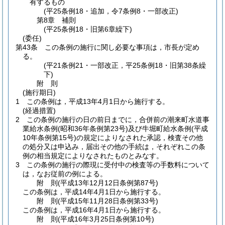
有するもの
(平25条例18・追加，令7条例8・一部改正)
第8章
補則
(平25条例18・旧第6章繰下)
(委任)
第43条
この条例の施行に関し必要な事項は，市長が定め
る。
(平21条例21・一部改正，平25条例18・旧第38条繰
下)
附
則
(施行期日)
1
この条例は，平成13年4月1日から施行する。
(経過措置)
2
この条例の施行の日の前日までに，合併前の潮来町水道事
業給水条例
(昭和36年条例第23号)
及び牛堀町給水条例
(平成
10年条例第15号)
の規定によりなされた承認，検査その他
の処分又は申込み，届出その他の手続は，それぞれこの条
例の相当規定によりなされたものとみなす。
3
この条例の施行の際現に受付中の検査等の手数料について
は，なお従前の例による。
附
則
(平成13年12月12日
条例第87号)
この条例は，平成14年4月1日から施行する。
附
則
(平成15年11月28日
条例第33号)
この条例は，平成16年4月1日から施行する。
附
則
(平成16年3月25日
条例第10号)