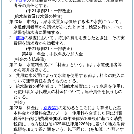
3
第1項
の管理義務を怠ったために生じた損害は，水道使用
者等の責任とする。
(平21条例21・一部改正)
(給水装置及び水質の検査)
第20条
市長は，給水装置又は供給する水の水質について，
水道使用者等から請求があったときは，検査を行い，その
結果を請求者に通知する。
2
前項
の検査において，特別の費用を要したときは，その実
費額を請求者から徴収する。
(平21条例21・一部改正)
第4章
料金，手数料及び加入金
(料金の支払義務)
第21条
水道料金
(以下「料金」という。)
は，水道使用者等
から毎月徴収する。
2
共用給水装置によって水道を使用する者は，料金の納入に
ついて連帯責任を負うものとする。
3
給水装置の所有者は，当該給水装置によって水道を使用し
た使用者又は代理人の料金について，連帯責任を負うもの
とする。
(料金)
第22条
料金は，
別表第1
の定めるところにより算出した基
本料金と従量料金及びメーター使用料を合算した額に消費
税等相当額
(消費税法
(昭和63年法律第108号)
に基づく消費
税額に，地方税法
(昭和25年法律第226号)
に基づく地方消費
税額を加えて得た額をいう。以下同じ。)
を加算した額とす