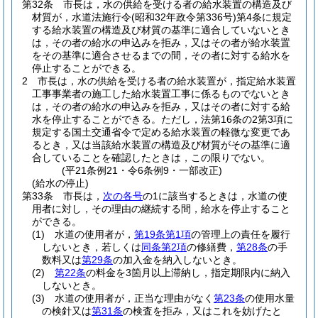
第32条
市長は，水の供給を受ける者の給水装置の構造及び
材質が，水道法施行令
(昭和32年政令第336号)
第4条に規定
する給水装置の構造及び材質の基準に適合していないとき
は，その者の給水の申込みを拒み，又はその者が給水装置
をその基準に適合させるまでの間，その者に対する給水を
停止することができる。
2
市長は，水の供給を受ける者の給水装置が，指定給水装置
工事事業者の施工した給水装置工事に係るものでないとき
は，その者の給水の申込みを拒み，又はその者に対する給
水を停止することができる。
ただし，法第16条の2第3項に
規定する国土交通省令で定める給水装置の軽微な変更であ
るとき，又は当該給水装置の構造及び材質がその基準に適
合していることを確認したときは，この限りでない。
(平21条例21・令6条例9・一部改正)
(給水の停止)
第33条
市長は，
次の各号
の1に該当するときは，水道の使
用者に対し，その理由の継続する間，給水を停止すること
ができる。
(1)
水道の使用者が，
第19条第1項
の管理上の責任を履行
しないとき，若しくは
同条第2項
の修繕費，
第28条
の手
数料又は
第29条
の加入金を納入しないとき。
(2)
第22条
の料金を3箇月以上滞納し，指定期限内に納入
しないとき。
(3)
水道の使用者が，正当な理由がなく
第23条
の使用水量
の検針又は
第31条
の検査を拒み，又はこれを妨げたと