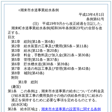
○潮来市水道事業給水条例
平成13年4月1日
条例第61号
(注) 平成19年9月から改正経過を注記した。
潮来町水道事業給水条例(昭和36年条例第23号)の全部を改
正する。
目次
第1章
総則
(第1条～第4条)
第2章
給水装置の工事及び費用
(第5条～第11条)
第3章
給水
(第12条～第20条)
第4章
料金，手数料及び加入金
(第21条～第30条)
第5章
管理
(第31条～第37条)
第6章
貯水槽水道
(第38条・第39条)
第7章
水道の布設工事及び管理
(第40条～第42条)
第8章
補則
(第43条)
附則
第1章
総則
(趣旨)
第1条
この条例は，潮来市水道事業の給水についての料金及
び給水装置工事の費用負担その他の供給条件並びに給水の
適正を保持するために必要な事項を定めるものとする。
(給水区域)
第2条
給水区域は，
潮来市水道事業の設置等に関する条例