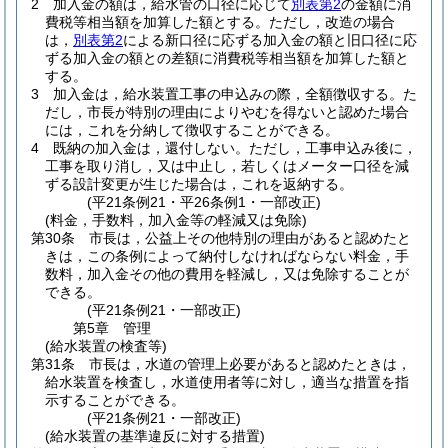
2
加入金の額は，給水管の口径に応じて
別表第2
の金額に消
費税等相当額を加算した額とする。
ただし，改造の場合
は，
別表第2
による新口径に応ずる加入金の額と旧口径に応
ずる加入金の額との差額に消費税等相当額を加算した額と
する。
3
加入金は，給水装置工事の申込みの際，全額徴収する。
た
だし，市長が特別の理由によりやむを得ないと認めた場合
には，これを分納して徴収することができる。
4
既納の加入金は，還付しない。
ただし，工事申込み後に，
工事を取り消し，又は中止し，若しくはメーター口径を減
ずる設計変更が生じた場合は，これを返納する。
(平21条例21・平26条例1・一部改正)
(料金，手数料，加入金等の軽減又は免除)
第30条
市長は，公益上その他特別の理由があると認めたと
きは，この条例によって納付しなければならない料金，手
数料，加入金その他の費用を軽減し，又は免除することが
できる。
(平21条例21・一部改正)
第5章
管理
(給水装置の検査等)
第31条
市長は，水道の管理上必要があると認めたときは，
給水装置を検査し，水道使用者等に対し，適当な措置を指
示することができる。
(平21条例21・一部改正)
(給水装置の基準違反に対する措置)