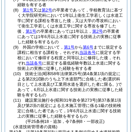
経験を有する者
(8)
第1号
又は
第2号
の卒業者であって，学校教育法に基づ
く大学院研究科において1年以上衛生工学若しくは水道工
学に関する課程を専攻した後，又は大学の専攻科におい
て衛生工学若しくは水道工学に関する専攻を修了した
後，
第1号
の卒業者にあっては1年以上，
第2号
の卒業者
にあっては1年6月以上水道に関する技術上の実務に従事
した経験を有するもの
(9)
外国の学校において，
第1号
から
第6号
までに規定する
課程に相当する課程を，それぞれ
当該各号
に規定する学
校において修得する程度と同等以上に修得した後，それ
ぞれ
当該各号
に規定する最低経験年数以上水道に関する
技術上の実務に従事した経験を有する者
(10)
技術士法
(昭和58年法律第25号)
第4条第1項の規定に
よる第2次試験のうち上下水道部門に合格した者
(選択科
目として上水道及び工業用水道を選択した者に限る。)
で
あって，6月以上水道に関する技術上の実務に従事した経
験を有するもの
(11)
建設業法施行令
(昭和31年政令第273号)
第37条第1項
及び第2項の規定による土木施工管理に係る1級の技術検
定に合格した者であって，1年6月以上水道に関する技術
上の実務に従事した経験を有するもの
(平25条例18・追加，令7条例8・一部改正)
(水道技術管理者の資格)