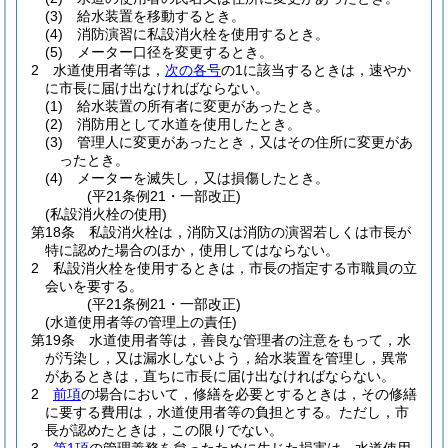
(3)
給水装置を移動するとき。
(4)
消防演習に私設消火栓を使用するとき。
(5)
メーター口径を変更するとき。
2
水道使用者等は，
次の各号
の1に該当するときは，速やか
に市長に届け出なければならない。
(1)
給水装置の所有者に変更があったとき。
(2)
消防用として水道を使用したとき。
(3)
管理人に変更があったとき，又はその住所に変更があ
ったとき。
(4)
メーターを滅失し，又は損傷したとき。
(平21条例21・一部改正)
(私設消火栓の使用)
第18条
私設消火栓は，消防又は消防の演習若しくは市長が
特に認めた場合のほか，使用してはならない。
2
私設消火栓を使用するときは，市長の指定する市職員の立
会いを要する。
(平21条例21・一部改正)
(水道使用者等の管理上の責任)
第19条
水道使用者等は，善良な管理者の注意をもって，水
が汚染し，又は漏水しないよう，給水装置を管理し，異常
があるときは，直ちに市長に届け出なければならない。
2
前項
の場合において，修繕を必要とするときは，その修繕
に要する費用は，水道使用者等の負担とする。
ただし，市
長が認めたときは，この限りでない。