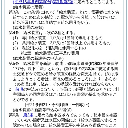
(平成13年条例第60号)
第3条第2項
に定めるところによる。
(給水装置の定義)
第3条
この条例において「給水装置」とは，需要者に水を供
給するために市の施設した配水管から分岐して設けられた
給水管及びこれに直結する給水用具をいう。
(給水装置の種類)
第4条
給水装置は，次の3種とする。
(1)
専用給水装置 1戸又は1箇所で専用するもの
(2)
共用給水装置 2戸又は2箇所以上で共用するもの
(3)
私設消火栓 消防用に使用するもの
第2章
給水装置の工事及び費用
(給水装置の新設等の申込み)
第5条
給水装置を新設，改造，修繕
(水道法
(昭和32年法律第
177号。以下「法」という。)
第16条の2第3項に規定する国
土交通省令で定める給水装置の軽微な変更を除く。)
又は撤
去しようとする者は，市長の定めるところにより，あらか
じめ市長に申し込み，その承認を受けなければならない。
2
前項
の申込みに当たり，市長は，必要と認めるときは，利
害関係人の同意書又はこれに代わる書類の提出を求めるこ
とができる。
(平21条例21・令6条例9・一部改正)
(給水装置の新設等申込みの留保)
第6条
第2条
に定める給水区域内であっても，配水管を布設
していない箇所又は水圧の関係により給水が困難であると
認められる場合は，給水装置工事の申込みを留保すること