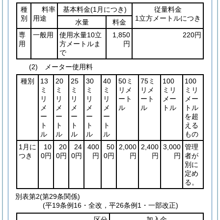
種
料率
基本料金
(1月につき)
従量料金
別
用途
1立方メートルにつき
水量
料金
専
一般用
使用水量10立
1,850
220円
用
方メートルま
円
で
(2) メーター使用料
種別
13
20
25
30
40
50ミ
75ミ
100
100
ミ
ミ
ミ
ミ
ミ
リメ
リメ
ミリ
ミリ
リ
リ
リ
リ
リ
ート
ート
メー
メー
メ
メ
メ
メ
メ
ル
ル
トル
トル
ー
ー
ー
ー
ー
を超
ト
ト
ト
ト
ト
える
ル
ル
ル
ル
ル
もの
1月に
10
20
24
400
50
2,000
2,400
3,000
管理
つき
0円
0円
0円
円
0円
円
円
円
者が
別に
定め
る。
別表第2
(第29条関係)
(平19条例16・全改，平26条例1・一部改正)
区分
加入金