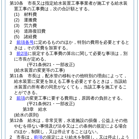
第10条
市長又は指定給水装置工事事業者が施工する給水装
置工事の工事費は，次の合計額とする。
(1)
材料費
(2)
運搬費
(3)
労力費
(4)
道路復旧費
(5)
諸経費
2
前項各号
に定めるもののほか，特別の費用を必要とすると
きは，その実費を加算する。
3
前2項
に規定する工事費の算出に関して必要な事項は，別
に市長が定める。
(平21条例21・一部改正)
(給水装置の変更等の工事)
第11条
市長は，配水管の移転その他特別の理由によって，
給水装置に変更を加える工事を必要とするときは，当該給
水装置の所有者の同意がなくても，当該工事を施工するこ
とができる。
2
前項
の変更工事に要する費用は，原因者の負担とする。
(平21条例21・一部改正)
第3章
給水
(給水の原則)
第12条
給水は，非常災害，水道施設の損傷，公益上その他
やむを得ない事情及び法令又はこの条例の規定による場合
のほか，制限し，又は停止することはない。
2
市長は，
前項
の規定により給水を制限し，又は停止しよう