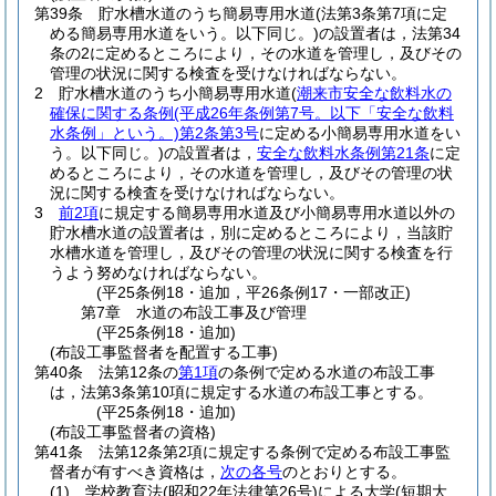
第39条
貯水槽水道のうち簡易専用水道
(法第3条第7項に定
める簡易専用水道をいう。以下同じ。)
の設置者は，法第34
条の2に定めるところにより，その水道を管理し，及びその
管理の状況に関する検査を受けなければならない。
2
貯水槽水道のうち小簡易専用水道
(
潮来市安全な飲料水の
確保に関する条例
(平成26年条例第7号。以下「安全な飲料
水条例」という。)
第2条第3号
に定める小簡易専用水道をい
う。以下同じ。)
の設置者は，
安全な飲料水条例第21条
に定
めるところにより，その水道を管理し，及びその管理の状
況に関する検査を受けなければならない。
3
前2項
に規定する簡易専用水道及び小簡易専用水道以外の
貯水槽水道の設置者は，別に定めるところにより，当該貯
水槽水道を管理し，及びその管理の状況に関する検査を行
うよう努めなければならない。
(平25条例18・追加，平26条例17・一部改正)
第7章
水道の布設工事及び管理
(平25条例18・追加)
(布設工事監督者を配置する工事)
第40条
法第12条の
第1項
の条例で定める水道の布設工事
は，法第3条第10項に規定する水道の布設工事とする。
(平25条例18・追加)
(布設工事監督者の資格)
第41条
法第12条第2項に規定する条例で定める布設工事監
督者が有すべき資格は，
次の各号
のとおりとする。
(1)
学校教育法
(昭和22年法律第26号)
による大学
(短期大