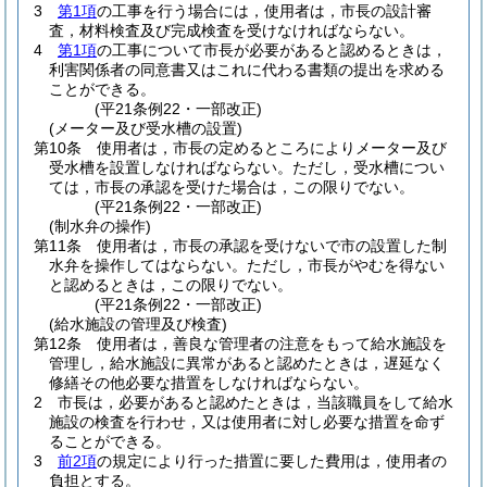
3
第1項
の工事を行う場合には，使用者は，市長の設計審
査，材料検査及び完成検査を受けなければならない。
4
第1項
の工事について市長が必要があると認めるときは，
利害関係者の同意書又はこれに代わる書類の提出を求める
ことができる。
(平21条例22・一部改正)
(メーター及び受水槽の設置)
第10条
使用者は，市長の定めるところによりメーター及び
受水槽を設置しなければならない。
ただし，受水槽につい
ては，市長の承認を受けた場合は，この限りでない。
(平21条例22・一部改正)
(制水弁の操作)
第11条
使用者は，市長の承認を受けないで市の設置した制
水弁を操作してはならない。
ただし，市長がやむを得ない
と認めるときは，この限りでない。
(平21条例22・一部改正)
(給水施設の管理及び検査)
第12条
使用者は，善良な管理者の注意をもって給水施設を
管理し，給水施設に異常があると認めたときは，遅延なく
修繕その他必要な措置をしなければならない。
2
市長は，必要があると認めたときは，当該職員をして給水
施設の検査を行わせ，又は使用者に対し必要な措置を命ず
ることができる。
3
前2項
の規定により行った措置に要した費用は，使用者の
負担とする。