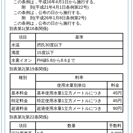
この条例は，平成16年4月1日から施行する。
附
則
(平成21年4月1日
条例第22号)
この条例は，公布の日から施行する。
附
則
(平成26年1月8日
条例第2号)
この条例は，公布の日から施行する。
別表第1
(第16条関係)
項目
基準
水温
摂氏30度以下
濁度
15度以下
水素イオン
PH値5.8から8.6まで
別表第2
(第19条関係)
種別
料率
使用水量別単位
料金
基本料金
基本使用水量1立方メートルにつき
45円
特定料金
特定使用水量1立方メートルにつき
45円
超過料金
超過使用水量1立方メートルにつき
90円
別表第3
(第22条関係)
項目
数量
手数料