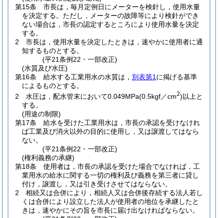
第15条
市長は，毎月定例日にメーターを検針し，使用水量
を決定する。
ただし，メーターの故障等により検針ができ
ない場合は，市長の認定するところにより使用水量を決定
する。
2
市長は，使用水量を決定したときは，速やかに使用者に通
知するものとする。
(平21条例22・一部改正)
(水質及び水圧)
第16条
給水する工業用水の水質は，
別表第1
に掲げる基準
によるものとする。
2
2
水圧は，配水管末において0.049MPa
(0.5kgf／cm
)
以上と
する。
(用途の制限)
第17条
給水を受けた工業用水は，市長の承認を受けなけれ
ば工業及び消火以外の目的に使用し，又は譲渡してはなら
ない。
(平21条例22・一部改正)
(権利義務の承継)
第18条
使用者は，市長の承認を受けた場合でなければ，工
業用水の給水に関する一切の権利及び義務を第三者に貸し
付け，譲渡し，又は引き受けさせてはならない。
2
相続又は合併により，相続人又は合併後存続する法人若し
くは合併により設立した法人が使用者の地位を承継したと
きは，速やかにその旨を市長に届け出なければならない。