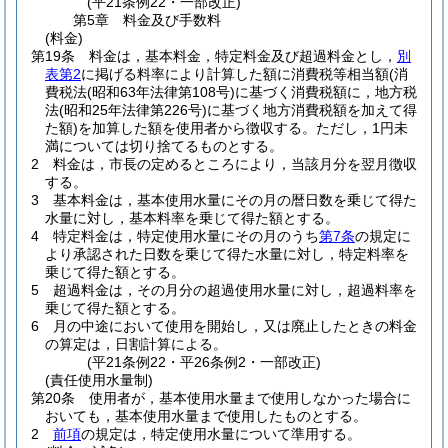
(平21条例22・一部改正)
第5章
料金及び手数料
(料金)
第19条
料金は，基本料金，特定料金及び超過料金とし，
別
表第2
に掲げる料率により計算した額に消費税等相当額
(消
費税法
(昭和63年法律第108号)
に基づく消費税額に，地方税
法
(昭和25年法律第226号)
に基づく地方消費税額を加えて得
た額)
を加算した額を使用者から徴収する。
ただし，1円未
満については切り捨てるものとする。
2
料金は，市長の定めるところにより，当該月分を翌月徴収
する。
3
基本料金は，基本使用水量にその月の暦日数を乗じて得た
水量に対し，基本料率を乗じて得た額とする。
4
特定料金は，特定使用水量にその月のうち
第7条
の規定に
より承認された日数を乗じて得た水量に対し，特定料率を
乗じて得た額とする。
5
超過料金は，その月分の超過使用水量に対し，超過料率を
乗じて得た額とする。
6
月の中途において使用を開始し，又は廃止したときの料金
の算定は，日割計算による。
(平21条例22・平26条例2・一部改正)
(責任使用水量制)
第20条
使用者が，基本使用水量まで使用しなかった場合に
おいても，基本使用水量まで使用したものとする。
2
前項
の規定は，特定使用水量について準用する。