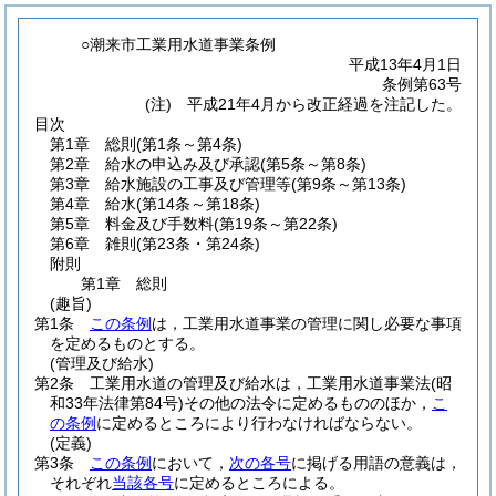
○潮来市工業用水道事業条例
平成13年4月1日
条例第63号
(注) 平成21年4月から改正経過を注記した。
目次
第1章
総則
(第1条～第4条)
第2章
給水の申込み及び承認
(第5条～第8条)
第3章
給水施設の工事及び管理等
(第9条～第13条)
第4章
給水
(第14条～第18条)
第5章
料金及び手数料
(第19条～第22条)
第6章
雑則
(第23条・第24条)
附則
第1章
総則
(趣旨)
第1条
この条例
は，工業用水道事業の管理に関し必要な事項
を定めるものとする。
(管理及び給水)
第2条
工業用水道の管理及び給水は，工業用水道事業法
(昭
和33年法律第84号)
その他の法令に定めるもののほか，
こ
の条例
に定めるところにより行わなければならない。
(定義)
第3条
この条例
において，
次の各号
に掲げる用語の意義は，
それぞれ
当該各号
に定めるところによる。