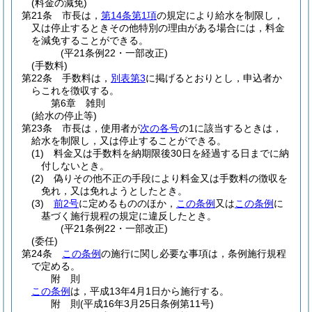
(料金の減免)
第21条
市長は，
第14条第1項
の規定により給水を制限し，
又は停止するときその他特別の理由がある場合には，料金
を減免することができる。
(平21条例22・一部改正)
(手数料)
第22条
手数料は，
別表第3
に掲げるとおりとし，申込者か
らこれを徴収する。
第6章
雑則
(給水の停止等)
第23条
市長は，使用者が
次の各号
の1に該当するときは，
給水を制限し，又は停止することができる。
(1)
料金又は手数料を納期限後30日を経過する日までに納
付しないとき。
(2)
偽りその他不正の手段により料金又は手数料の徴収を
免れ，又は免れようとしたとき。
(3)
前2号
に定めるもののほか，
この条例
又は
この条例
に
基づく施行規程の規定に違反したとき。
(平21条例22・一部改正)
(委任)
第24条
この条例
の施行に関し必要な事項は，条例施行規程
で定める。
附
則
この条例
は，平成13年4月1日から施行する。
附
則
(平成16年3月25日
条例第11号)