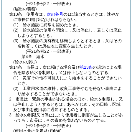
(平21条例22・一部改正)
(届出の義務)
第13条
使用者は，
次の各号
の1に該当するときは，速やか
に市長に届け出なければならない。
(1)
給水施設に異常を認めたとき。
(2)
給水施設の使用を開始し，又は停止し，若しくは廃止
しようとするとき。
(3)
給水施設の所有権を移転しようとするとき，又はその
名称若しくは所在地に変更を生じたとき。
(平21条例22・一部改正)
第4章
給水
(給水の原則)
第14条
市長は，次に掲げる場合及び
第23条
の規定による場
合を除き給水を制限し，又は停止しないものとする。
(1)
災害その他不可抗力により給水をすることができない
とき。
(2)
工業用水道の維持，改良工事等やむを得ない事由によ
り給水することができないとき。
2
市長は，緊急の事由がある場合のほか，給水を制限し，又
は停止しようとするときは，あらかじめ，その日時，区域
及び事由を使用者に通知するものとする。
3
給水の制限又は停止により使用者に損害が生じることがあ
っても，市長は，その責めを負わないものとする。
(平21条例22・一部改正)
(使用水量の決定及び通知)