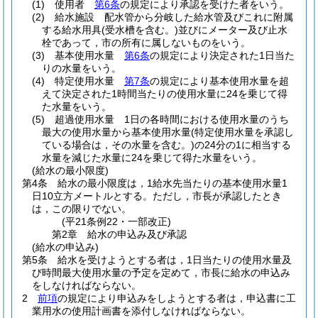
(1)
使用者
第6条
の規定により承認を受けた者をいう。
(2)
給水施設 配水管から分岐した給水管及びこれに附属
する給水用具
(受水槽を含む。)
並びにメーター及び止水
栓であって，市の所有に属しないものをいう。
(3)
基本使用水量
第6条
の規定により決定された1日当た
りの水量をいう。
(4)
特定使用水量
第7条
の規定により基本使用水量を超
えて決定された1時間当たりの使用水量に24を乗じて得
た水量をいう。
(5)
超過使用水量 1日の各時間における使用水量のうち
最大の使用水量から基本使用水量
(特定使用水量を承認し
ている場合は，その水量を含む。)
の24分の1に相当する
水量を減じた水量に24を乗じて得た水量をいう。
(給水の最小限度)
第4条
給水の最小限度は，1給水先当たりの基本使用水量1
日10立方メートルとする。
ただし，市長が承認したとき
は，この限りでない。
(平21条例22・一部改正)
第2章
給水の申込み及び承認
(給水の申込み)
第5条
給水を受けようとする者は，1日当たりの使用水量及
び時間最大使用水量の予定を定めて，市長に給水の申込み
をしなければならない。
2
前項
の規定により申込みをしようとする者は，申込書に工
業用水の使用計画書を添付しなければならない。