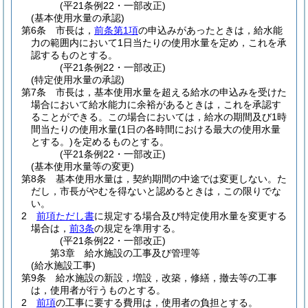
(平21条例22・一部改正)
(基本使用水量の承認)
第6条
市長は，
前条第1項
の申込みがあったときは，給水能
力の範囲内において1日当たりの使用水量を定め，これを承
認するものとする。
(平21条例22・一部改正)
(特定使用水量の承認)
第7条
市長は，基本使用水量を超える給水の申込みを受けた
場合において給水能力に余裕があるときは，これを承認す
ることができる。
この場合においては，給水の期間及び1時
間当たりの使用水量
(1日の各時間における最大の使用水量
とする。)
を定めるものとする。
(平21条例22・一部改正)
(基本使用水量等の変更)
第8条
基本使用水量は，契約期間の中途では変更しない。
た
だし，市長がやむを得ないと認めるときは，この限りでな
い。
2
前項ただし書
に規定する場合及び特定使用水量を変更する
場合は，
前3条
の規定を準用する。
(平21条例22・一部改正)
第3章
給水施設の工事及び管理等
(給水施設工事)
第9条
給水施設の新設，増設，改築，修繕，撤去等の工事
は，使用者が行うものとする。
2
前項
の工事に要する費用は，使用者の負担とする。