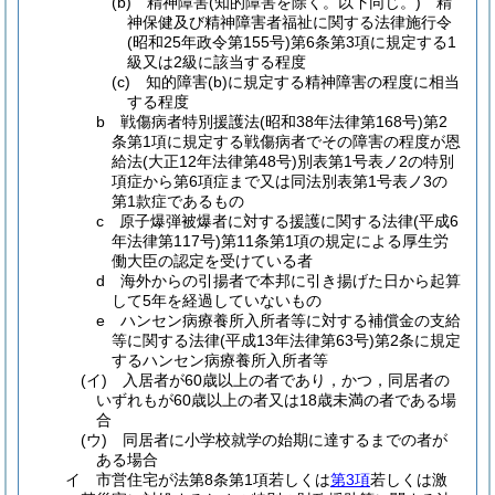
(b)
精神障害
(知的障害を除く。以下同じ。)
精
神保健及び精神障害者福祉に関する法律施行令
(昭和25年政令第155号)
第6条第3項に規定する1
級又は2級に該当する程度
(c)
知的障害
(b)
に規定する精神障害の程度に相当
する程度
b
戦傷病者特別援護法
(昭和38年法律第168号)
第2
条第1項に規定する戦傷病者でその障害の程度が恩
給法
(大正12年法律第48号)
別表第1号表ノ2の特別
項症から第6項症まで又は同法別表第1号表ノ3の
第1款症であるもの
c
原子爆弾被爆者に対する援護に関する法律
(平成6
年法律第117号)
第11条第1項の規定による厚生労
働大臣の認定を受けている者
d
海外からの引揚者で本邦に引き揚げた日から起算
して5年を経過していないもの
e
ハンセン病療養所入所者等に対する補償金の支給
等に関する法律
(平成13年法律第63号)
第2条に規定
するハンセン病療養所入所者等
(イ)
入居者が60歳以上の者であり，かつ，同居者の
いずれもが60歳以上の者又は18歳未満の者である場
合
(ウ)
同居者に小学校就学の始期に達するまでの者が
ある場合
イ
市営住宅が法第8条第1項若しくは
第3項
若しくは激