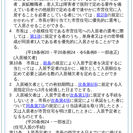
者，炭鉱離職者，老人又は障害者で規則で定める要件を備
えている者その他規則で定める者で速やかに市営住宅に入
居することを必要としている者については，
前2項
の規定に
かかわらず，市長が割り当てた市営住宅に優先的に選考し
て入居させることができる。
4
市長は，小規模住宅である市営住宅への入居者の選考に際
しては，
第1項
に規定する者のうち，単身者又はその世帯構
成が同居者1人である者を優先的に入居させることができ
る。
(平18条例20・平20条例24・令5条例8・一部改正)
(入居補欠者)
第10条
市長は，
前条
の規定により入居予定者を決定するに
当たっては，入居予定者のほかに，補欠として入居順位を
定めて必要と認める数の入居補欠者を定めることができ
る。
2
入居補欠者としての有効期間は，
次条第6項
に規定する入
居指定日から3月を経過した日までとする。
3
入居補欠者は，入居予定者が
次条第1項
に規定する手続を
しないとき，市長が
次条第4項
に規定により承認をした者に
ついて
同条第7項
の規定により当該承認を取り消したとき，
又は入居者が市営住宅を明け渡したときに，入居予定者と
なるものとする。
(平20条例24・一部改正)
(住宅入居の手続)
第11条
入居予定者は，市長の指定する日までに次に掲げる