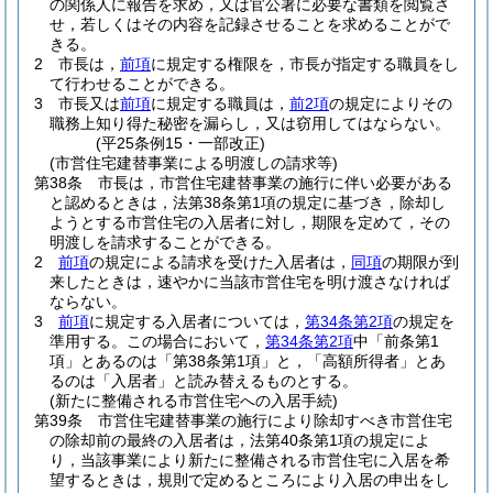
の関係人に報告を求め，又は官公署に必要な書類を閲覧さ
せ，若しくはその内容を記録させることを求めることがで
きる。
2
市長は，
前項
に規定する権限を，市長が指定する職員をし
て行わせることができる。
3
市長又は
前項
に規定する職員は，
前2項
の規定によりその
職務上知り得た秘密を漏らし，又は窃用してはならない。
(平25条例15・一部改正)
(市営住宅建替事業による明渡しの請求等)
第38条
市長は，市営住宅建替事業の施行に伴い必要がある
と認めるときは，法第38条第1項の規定に基づき，除却し
ようとする市営住宅の入居者に対し，期限を定めて，その
明渡しを請求することができる。
2
前項
の規定による請求を受けた入居者は，
同項
の期限が到
来したときは，速やかに当該市営住宅を明け渡さなければ
ならない。
3
前項
に規定する入居者については，
第34条第2項
の規定を
準用する。
この場合において，
第34条第2項
中「前条第1
項」とあるのは「第38条第1項」と，「高額所得者」とあ
るのは「入居者」と読み替えるものとする。
(新たに整備される市営住宅への入居手続)
第39条
市営住宅建替事業の施行により除却すべき市営住宅
の除却前の最終の入居者は，法第40条第1項の規定によ
り，当該事業により新たに整備される市営住宅に入居を希
望するときは，規則で定めるところにより入居の申出をし