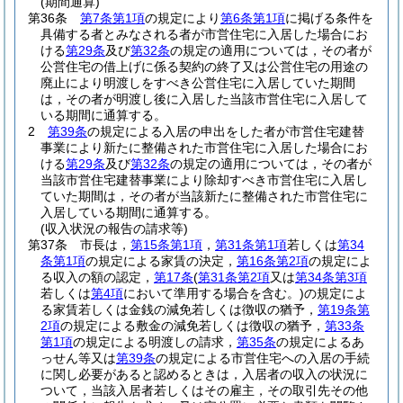
(期間通算)
第36条
第7条第1項
の規定により
第6条第1項
に掲げる条件を
具備する者とみなされる者が市営住宅に入居した場合にお
ける
第29条
及び
第32条
の規定の適用については，その者が
公営住宅の借上げに係る契約の終了又は公営住宅の用途の
廃止により明渡しをすべき公営住宅に入居していた期間
は，その者が明渡し後に入居した当該市営住宅に入居して
いる期間に通算する。
2
第39条
の規定による入居の申出をした者が市営住宅建替
事業により新たに整備された市営住宅に入居した場合にお
ける
第29条
及び
第32条
の規定の適用については，その者が
当該市営住宅建替事業により除却すべき市営住宅に入居し
ていた期間は，その者が当該新たに整備された市営住宅に
入居している期間に通算する。
(収入状況の報告の請求等)
第37条
市長は，
第15条第1項
，
第31条第1項
若しくは
第34
条第1項
の規定による家賃の決定，
第16条第2項
の規定によ
る収入の額の認定，
第17条
(
第31条第2項
又は
第34条第3項
若しくは
第4項
において準用する場合を含む。)
の規定によ
る家賃若しくは金銭の減免若しくは徴収の猶予，
第19条第
2項
の規定による敷金の減免若しくは徴収の猶予，
第33条
第1項
の規定による明渡しの請求，
第35条
の規定によるあ
っせん等又は
第39条
の規定による市営住宅への入居の手続
に関し必要があると認めるときは，入居者の収入の状況に
ついて，当該入居者若しくはその雇主，その取引先その他