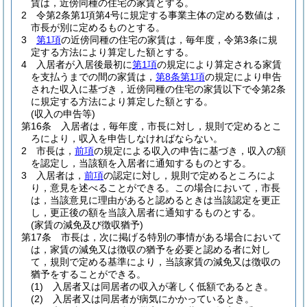
賃は，近傍同種の住宅の家賃とする。
2
令第2条第1項第4号に規定する事業主体の定める数値は，
市長が別に定めるものとする。
3
第1項
の近傍同種の住宅の家賃は，毎年度，令第3条に規
定する方法により算定した額とする。
4
入居者が入居後最初に
第1項
の規定により算定される家賃
を支払うまでの間の家賃は，
第8条第1項
の規定により申告
された収入に基づき，近傍同種の住宅の家賃以下で令第2条
に規定する方法により算定した額とする。
(収入の申告等)
第16条
入居者は，毎年度，市長に対し，規則で定めるとこ
ろにより，収入を申告しなければならない。
2
市長は，
前項
の規定による収入の申告に基づき，収入の額
を認定し，当該額を入居者に通知するものとする。
3
入居者は，
前項
の認定に対し，規則で定めるところによ
り，意見を述べることができる。
この場合において，市長
は，当該意見に理由があると認めるときは当該認定を更正
し，更正後の額を当該入居者に通知するものとする。
(家賃の減免及び徴収猶予)
第17条
市長は，次に掲げる特別の事情がある場合において
は，家賃の減免又は徴収の猶予を必要と認める者に対し
て，規則で定める基準により，当該家賃の減免又は徴収の
猶予をすることができる。
(1)
入居者又は同居者の収入が著しく低額であるとき。
(2)
入居者又は同居者が病気にかかっているとき。