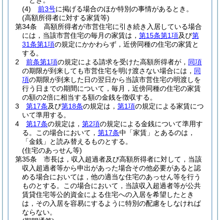
とき。
(4)
前3号
に掲げる場合のほか特別の事情があるとき。
(高額所得者に対する家賃等)
第34条
高額所得者が市営住宅に引き続き入居している場合
には，当該市営住宅の毎月の家賃は，
第15条第1項
及び
第
31条第1項
の規定にかかわらず，近傍同種の住宅の家賃と
する。
2
前条第1項
の規定による請求を受けた高額所得者が，
同項
の期限が到来しても市営住宅を明け渡さない場合には，
同
項
の期限が到来した日の翌日から当該市営住宅の明渡しを
行う日までの期間について，毎月，近傍同種の住宅の家賃
の額の2倍に相当する額の金銭を徴収する。
3
第17条
及び
第18条
の規定は，
第1項
の規定による家賃につ
いて準用する。
4
第17条
の規定は，
第2項
の規定による金銭について準用す
る。
この場合において，
第17条
中「家賃」とあるのは，
「金銭」と読み替えるものとする。
(住宅のあっせん等)
第35条
市長は，収入超過者及び高額所得者に対して，当該
収入超過者等から申出があった場合その他必要があると認
める場合においては，他の適当な住宅のあっせん等を行う
ものとする。
この場合において，当該収入超過者等が公共
賃貸住宅等公的資金による住宅への入居を希望したとき
は，その入居を容易にするように特別の配慮をしなければ
ならない。