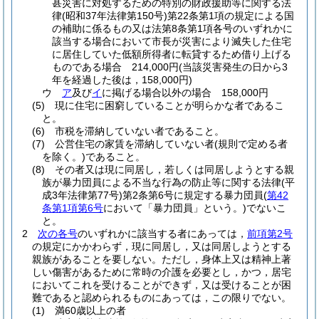
甚災害に対処するための特別の財政援助等に関する法
律
(昭和37年法律第150号)
第22条第1項の規定による国
の補助に係るもの又は法第8条第1項各号のいずれかに
該当する場合において市長が災害により滅失した住宅
に居住していた低額所得者に転貸するため借り上げる
ものである場合 214,000円
(当該災害発生の日から3
年を経過した後は，158,000円)
ウ
ア
及び
イ
に掲げる場合以外の場合 158,000円
(5)
現に住宅に困窮していることが明らかな者であるこ
と。
(6)
市税を滞納していない者であること。
(7)
公営住宅の家賃を滞納していない者
(規則で定める者
を除く。)
であること。
(8)
その者又は現に同居し，若しくは同居しようとする親
族が暴力団員による不当な行為の防止等に関する法律
(平
成3年法律第77号)
第2条第6号に規定する暴力団員
(
第42
条第1項第6号
において「暴力団員」という。)
でないこ
と。
2
次の各号
のいずれかに該当する者にあっては，
前項第2号
の規定にかかわらず，現に同居し，又は同居しようとする
親族があることを要しない。
ただし，身体上又は精神上著
しい傷害があるために常時の介護を必要とし，かつ，居宅
においてこれを受けることができず，又は受けることが困
難であると認められるものにあっては，この限りでない。
(1)
満60歳以上の者