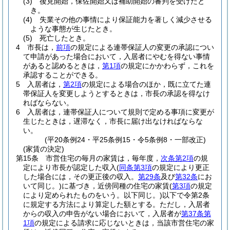
(3)
後見開始，保佐開始又は補助開始の審判を受けたと
き。
(4)
失業その他の事情により保証能力を著しく減少させる
ような事態が生じたとき。
(5)
死亡したとき。
4
市長は，
前項
の規定による連帯保証人の変更の承認につい
て申請があった場合において，入居者にやむを得ない事情
があると認めるときは，
第1項
の規定にかかわらず，これを
承認することができる。
5
入居者は，
第2項
の規定による場合のほか，既に立てた連
帯保証人を変更しようとするときは，市長の承認を得なけ
ればならない。
6
入居者は，連帯保証人について規則で定める事項に変更が
生じたときは，遅滞なく，市長に届け出なければならな
い。
(平20条例24・平25条例15・令5条例8・一部改正)
(家賃の決定)
第15条
市営住宅の毎月の家賃は，毎年度，
次条第2項
の規
定により市長が認定した収入
(
同条第3項
の規定により更正
した場合には，その更正後の収入。
第29条
及び
第32条
にお
いて同じ。)
に基づき，近傍同種の住宅の家賃
(
第3項
の規定
により定められたものをいう。以下同じ。)
以下で令第2条
に規定する方法により算定した額とする。
ただし，入居者
からの収入の申告がない場合において，入居者が
第37条第
1項
の規定による請求に応じないときは，当該市営住宅の家