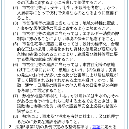
会の形成に資するように考慮して整備すること。
(2)
市営住宅等は，安全，衛生，美観等を考慮し，かつ，
入居者等にとって便利で快適なものとなるように整備す
ること。
(3)
市営住宅等の建設に当たっては，地域の特性に配慮し
た良好な居住環境の形成に資するように努めること。
(4)
市営住宅等の建設に当たっては，エネルギー消費の抑
制等に努めることにより，環境の保全に配慮すること。
(5)
市営住宅等の建設に当たっては，設計の標準化，合理
的な工法の採用，規格化された資材の使用及び適切な耐
久性の確保に努めることにより，建設及び維持管理に要
する費用の縮減に配慮すること。
(6)
市営住宅等の建設に当たっては，市営住宅等の敷地
(以下この条において「敷地」という。)
の位置は，災害
の発生のおそれが多い土地及び公害等により居住環境が
著しく阻害されるおそれがある土地を避け，かつ，通
勤，通学，日用品の購買その他入居者の日常生活の利便
を考慮して選定すること。
(7)
敷地が地盤の軟弱な土地，がけ崩れ又は出水のおそれ
がある土地その他これらに類する土地であるときは，当
該敷地に地盤の改良，擁壁の設置等安全上必要な措置を
講ずること。
(8)
敷地には，雨水及び汚水を有効に排出し，又は処理す
るために必要な施設を設けること。
2
法第5条第1項の条例で定める整備基準は，
前項
に定める