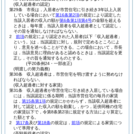
(収入超過者の認定)
第29条
市長は，入居者が市営住宅に引き続き3年以上入居
している場合において
第16条第2項
の規定により認定した
当該入居者の収入の額が
第6条第1項第4号
の金額を超える
ときは，毎年度，当該入居者を収入超過者として認定し，
その旨を通知しなければならない。
2
前項
の規定により認定された入居者
(以下「収入超過者」
という。)
は，当該認定に対し，規則で定めるところによ
り，意見を述べることができる。
この場合において，市長
は，当該意見に理由があると認めるときは，当該認定を更
正し，その旨を通知するものとする。
(平20条例24・一部改正)
(明渡しの努力義務)
第30条
収入超過者は，市営住宅を明け渡すように努めなけ
ればならない。
(収入超過者に対する家賃)
第31条
収入超過者が市営住宅に引き続き入居している場合
には，当該認定に係る期間，当該市営住宅の毎月の家賃
は，
第15条第1項
の規定にかかわらず，当該収入超過者に
対して認定した収入の額を勘案し，かつ，近傍同種の住宅
の家賃以下で，令第8条第2項に規定する方法により算定し
た額とする。
2
第17条
及び
第18条
の規定は，
前項
の規定による家賃につ
いて準用する。
(高額所得者の認定)