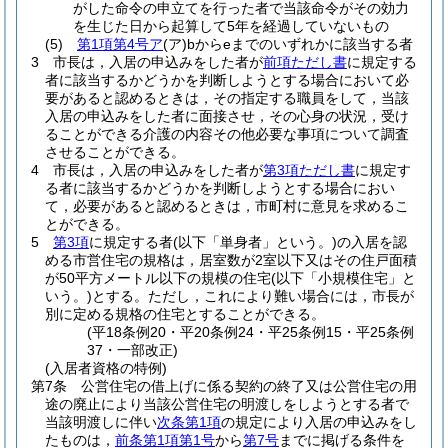
がした命令の申立てを行った者で当該命令がその効力
を生じた日から起算して5年を経過していないもの
(5)
第1項第4号ア
(ア)
bからeまでのいずれかに該当する者
3
市長は，入居の申込みをした者が
前項ただし書
に規定する
者に該当するかどうかを判断しようとする場合において必
要があると認めるときは，その指定する職員をして，当該
入居の申込みをした者に面接させ，その心身の状況，受け
ることができる介護の内容その他必要な事項について調査
させることができる。
4
市長は，入居の申込みをした者が
第3項ただし書
に規定す
る者に該当するかどうかを判断しようとする場合におい
て，必要があると認めるときは，市町村に意見を求めるこ
とができる。
5
第3項
に規定する者
(以下「単身者」という。)
の入居を認
める市営住宅の規格は，居室数が2室以下又はその住戸面積
が50平方メートル以下の規模の住宅
(以下「小規模住宅」と
いう。)
とする。
ただし，これにより難い場合には，市長が
別に定める規格の住宅とすることができる。
(平18条例20・平20条例24・平25条例15・平25条例
37・一部改正)
(入居者資格の特例)
第7条
公営住宅の借上げに係る契約の終了又は公営住宅の用
途の廃止により当該公営住宅の明渡しをしようとする者で
当該明渡しに伴い
次条第1項
の規定により入居の申込みをし
たものは，
前条第1項第1号
から
第7号
までに掲げる条件を