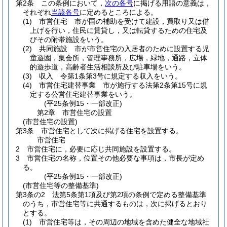
第2条
この条例において，
次の各号
に掲げる用語の意義は，
それぞれ
当該各号
に定めるところによる。
(1)
市営住宅 市が国の補助を受けて建設，買取り又は借
上げを行い，住民に賃貸し，又は転貸するための住宅及
びその附帯施設をいう。
(2)
共同施設 市が市営住宅の入居者のために設置する児
童遊園，集会所，管理事務所，広場，緑地，通路，立体
的遊歩道，高齢者生活相談所及び駐車場をいう。
(3)
収入 令第1条第3号に規定する収入をいう。
(4)
市営住宅建替事業 市が施行する法第2条第15号に規
定する公営住宅建替事業をいう。
(平25条例15・一部改正)
第2章
市営住宅の設置
(市営住宅の設置)
第3条
市営住宅として次に掲げる住宅を設置する。
市営住宅
2
市営住宅に，必要に応じ共同施設を設置する。
3
市営住宅の名称，位置その他必要な事項は，市長が定め
る。
(平25条例15・一部改正)
(市営住宅等の整備基準)
第3条の2
法第5条第1項及び第2項の条例で定める整備基準
のうち，市営住宅等に共通するものは，次に掲げるとおり
とする。
(1)
市営住宅等は，その周辺の地域を含めた健全な地域社