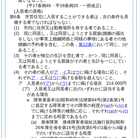
益となること。
(平17条例45・平18条例20・一部改正)
(入居者の資格)
第6条
市営住宅に入居することができる者は，次の条件を具
備する者でなければならない。
(1)
市内に住所又は勤務場所を有する者であること。
(2)
現に同居し，又は同居しようとする親族
(婚姻の届出
をしないが事実上婚姻関係と同様の事情にある者その他
婚姻の予約者を含む。この条，
第12条
において同じ。)
が
あること。
(3)
その者が独立の生計を営む者で，かつ，現に同居し，
又は同居しようとする親族がその者と生計を一にしてい
る者であること。
(4)
その者の収入が
ア
，
イ
又は
ウ
に掲げる場合に応じ，そ
れぞれ
ア
，
イ
又は
ウ
に掲げる金額を超えないこと。
ア
入居者が
(ア)
から
(ウ)
までに掲げる場合 214,000円
(ア)
入居者又は同居者に次のいずれかに該当する者
がある場合
a
障害者基本法
(昭和45年法律第84号)
第2条第1号
に規定する障害者でその障害の程度が
(a)
から
(c)
ま
でに掲げる障害の種類に応じ，それぞれ
(a)
から
(c)
までに定める程度であるもの
(a)
身体障害 身体障害者福祉法施行規則
(昭和
25年厚生省令第15号)
別表第5号の1級から4級ま
でのいずれかに該当する程度