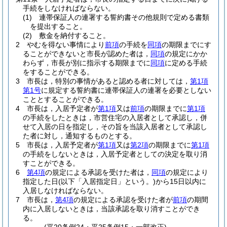
手続をしなければならない。
(1)
連帯保証人の連署する誓約書その他規則で定める書類
を提出すること。
(2)
敷金を納付すること。
2
やむを得ない事情により
前項
の手続を
同項
の期限までにす
ることができないと市長が認めた者は，
同項
の規定にかか
わらず，市長が別に指示する期限までに
同項
に定める手続
をすることができる。
3
市長は，特別の事情があると認める者に対しては，
第1項
第1号
に規定する誓約書に連帯保証人の連署を必要としない
こととすることができる。
4
市長は，入居予定者が
第1項
又は
前項
の期限までに
第1項
の手続をしたときは，市営住宅の入居者として承認し，併
せて入居の日を指定し，その旨を当該入居者として承認し
た者に対し，通知するものとする。
5
市長は，入居予定者が
第1項
又は
第2項
の期限までに
第1項
の手続をしないときは，入居予定者としての決定を取り消
すことができる。
6
第4項
の規定による承認を受けた者は，
同項
の規定により
指定した日
(以下「入居指定日」という。)
から15日以内に
入居しなければならない。
7
市長は，
第4項
の規定による承認を受けた者が
前項
の期間
内に入居しないときは，当該承認を取り消すことができ
る。