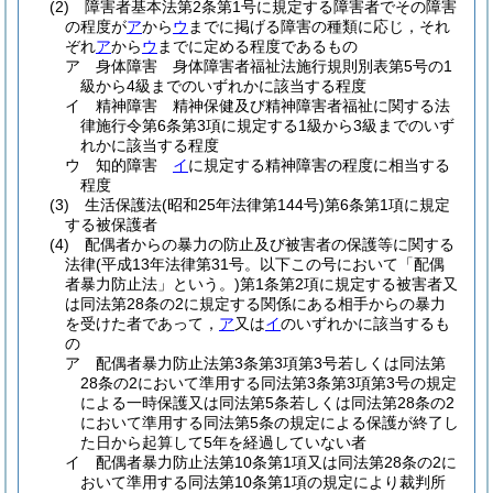
(2)
障害者基本法第2条第1号に規定する障害者でその障害
の程度が
ア
から
ウ
までに掲げる障害の種類に応じ，それ
ぞれ
ア
から
ウ
までに定める程度であるもの
ア
身体障害 身体障害者福祉法施行規則別表第5号の1
級から4級までのいずれかに該当する程度
イ
精神障害 精神保健及び精神障害者福祉に関する法
律施行令第6条第3項に規定する1級から3級までのいず
れかに該当する程度
ウ
知的障害
イ
に規定する精神障害の程度に相当する
程度
(3)
生活保護法
(昭和25年法律第144号)
第6条第1項に規定
する被保護者
(4)
配偶者からの暴力の防止及び被害者の保護等に関する
法律
(平成13年法律第31号。以下この号において「配偶
者暴力防止法」という。)
第1条第2項に規定する被害者又
は同法第28条の2に規定する関係にある相手からの暴力
を受けた者であって，
ア
又は
イ
のいずれかに該当するも
の
ア
配偶者暴力防止法第3条第3項第3号若しくは同法第
28条の2において準用する同法第3条第3項第3号の規定
による一時保護又は同法第5条若しくは同法第28条の2
において準用する同法第5条の規定による保護が終了し
た日から起算して5年を経過していない者
イ
配偶者暴力防止法第10条第1項又は同法第28条の2に
おいて準用する同法第10条第1項の規定により裁判所