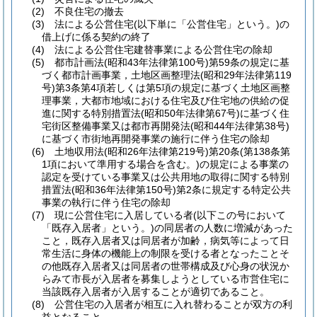
(2)
不良住宅の撤去
(3)
法による公営住宅
(以下単に「公営住宅」という。)
の
借上げに係る契約の終了
(4)
法による公営住宅建替事業による公営住宅の除却
(5)
都市計画法
(昭和43年法律第100号)
第59条の規定に基
づく都市計画事業，土地区画整理法
(昭和29年法律第119
号)
第3条第4項若しくは第5項の規定に基づく土地区画整
理事業，大都市地域における住宅及び住宅地の供給の促
進に関する特別措置法
(昭和50年法律第67号)
に基づく住
宅街区整備事業又は都市再開発法
(昭和44年法律第38号)
に基づく市街地再開発事業の施行に伴う住宅の除却
(6)
土地収用法
(昭和26年法律第219号)
第20条
(第138条第
1項において準用する場合を含む。)
の規定による事業の
認定を受けている事業又は公共用地の取得に関する特別
措置法
(昭和36年法律第150号)
第2条に規定する特定公共
事業の執行に伴う住宅の除却
(7)
現に公営住宅に入居している者
(以下この号において
「既存入居者」という。)
の同居者の人数に増減があった
こと，既存入居者又は同居者が加齢，病気等によって日
常生活に身体の機能上の制限を受ける者となったことそ
の他既存入居者又は同居者の世帯構成及び心身の状況か
らみて市長が入居者を募集しようとしている市営住宅に
当該既存入居者が入居することが適切であること。
(8)
公営住宅の入居者が相互に入れ替わることが双方の利