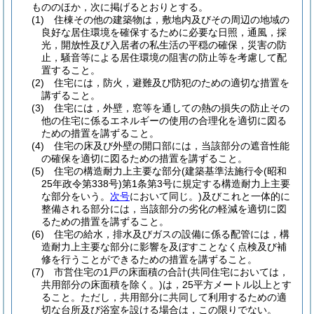
もののほか，次に掲げるとおりとする。
(1)
住棟その他の建築物は，敷地内及びその周辺の地域の
良好な居住環境を確保するために必要な日照，通風，採
光，開放性及び入居者の私生活の平穏の確保，災害の防
止，騒音等による居住環境の阻害の防止等を考慮して配
置すること。
(2)
住宅には，防火，避難及び防犯のための適切な措置を
講ずること。
(3)
住宅には，外壁，窓等を通しての熱の損失の防止その
他の住宅に係るエネルギーの使用の合理化を適切に図る
ための措置を講ずること。
(4)
住宅の床及び外壁の開口部には，当該部分の遮音性能
の確保を適切に図るための措置を講ずること。
(5)
住宅の構造耐力上主要な部分
(建築基準法施行令
(昭和
25年政令第338号)
第1条第3号に規定する構造耐力上主要
な部分をいう。
次号
において同じ。)
及びこれと一体的に
整備される部分には，当該部分の劣化の軽減を適切に図
るための措置を講ずること。
(6)
住宅の給水，排水及びガスの設備に係る配管には，構
造耐力上主要な部分に影響を及ぼすことなく点検及び補
修を行うことができるための措置を講ずること。
(7)
市営住宅の1戸の床面積の合計
(共同住宅においては，
共用部分の床面積を除く。)
は，25平方メートル以上とす
ること。
ただし，共用部分に共同して利用するための適
切な台所及び浴室を設ける場合は，この限りでない。