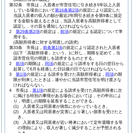
第32条
市長は，入居者が市営住宅に引き続き5年以上入居
している場合において
第16条第2項
の規定により認定した
当該入居者の収入の額が最近2年間引き続き令第9条に規定
する金額を超えるときは，当該入居者を高額所得者として
認定し，その旨を通知しなければならない。
2
第29条第2項
の規定は，
前項
の規定による認定について準
用する。
(高額所得者に対する明渡しの請求)
第33条
市長は，
前条第1項
の規定により認定された入居者
(以下「高額所得者」という。)
に対し，期限を定めて，当
該市営住宅の明渡しを請求するものとする。
2
前項
の期限は，
同項
の規定により請求をする日の翌日から
起算して6月を経過した日以後の日でなければならない。
3
第1項
の規定による請求を受けた高額所得者は，
同項
の期
限が到来したときは，速やかに当該市営住宅を明け渡さな
ければならない。
4
市長は，
第1項
の規定による請求を受けた高額所得者に次
に掲げる特別の事情がある場合においては，その申出によ
り，明渡しの期限を延長することができる。
(1)
入居者又は同居者が病気にかかっているとき。
(2)
入居者又は同居者が災害により著しい損害を受けたと
き。
(3)
入居者又は同居者が近い将来において定年退職する等
の理由により，収入が著しく減少することが予想される