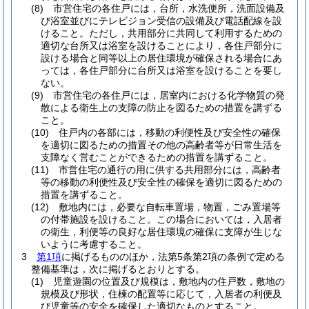
(8)
市営住宅の各住戸には，台所，水洗便所，洗面設備及
び浴室並びにテレビジョン受信の設備及び電話配線を設
けること。
ただし，共用部分に共同して利用するための
適切な台所又は浴室を設けることにより，各住戸部分に
設ける場合と同等以上の居住環境が確保される場合にあ
っては，各住戸部分に台所又は浴室を設けることを要し
ない。
(9)
市営住宅の各住戸には，居室内における化学物質の発
散による衛生上の支障の防止を図るための措置を講ずる
こと。
(10)
住戸内の各部には，移動の利便性及び安全性の確保
を適切に図るための措置その他の高齢者等が日常生活を
支障なく営むことができるための措置を講ずること。
(11)
市営住宅の通行の用に供する共用部分には，高齢者
等の移動の利便性及び安全性の確保を適切に図るための
措置を講ずること。
(12)
敷地内には，必要な自転車置場，物置，ごみ置場等
の付帯施設を設けること。
この場合においては，入居者
の衛生，利便等の良好な居住環境の確保に支障が生じな
いように考慮すること。
3
第1項
に掲げるもののほか，法第5条第2項の条例で定める
整備基準は，次に掲げるとおりとする。
(1)
児童遊園の位置及び規模は，敷地内の住戸数，敷地の
規模及び形状，住棟の配置等に応じて，入居者の利便及
び児童等の安全を確保した適切なものとすること。