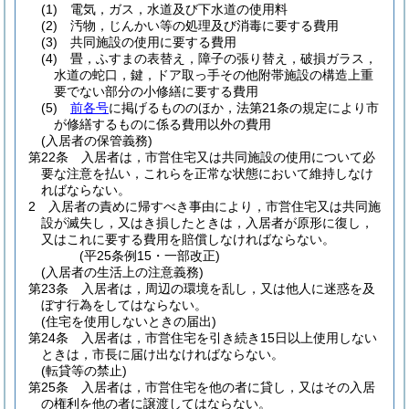
(1)
電気，ガス，水道及び下水道の使用料
(2)
汚物，じんかい等の処理及び消毒に要する費用
(3)
共同施設の使用に要する費用
(4)
畳，ふすまの表替え，障子の張り替え，破損ガラス，
水道の蛇口，鍵，ドア取っ手その他附帯施設の構造上重
要でない部分の小修繕に要する費用
(5)
前各号
に掲げるもののほか，法第21条の規定により市
が修繕するものに係る費用以外の費用
(入居者の保管義務)
第22条
入居者は，市営住宅又は共同施設の使用について必
要な注意を払い，これらを正常な状態において維持しなけ
ればならない。
2
入居者の責めに帰すべき事由により，市営住宅又は共同施
設が滅失し，又はき損したときは，入居者が原形に復し，
又はこれに要する費用を賠償しなければならない。
(平25条例15・一部改正)
(入居者の生活上の注意義務)
第23条
入居者は，周辺の環境を乱し，又は他人に迷惑を及
ぼす行為をしてはならない。
(住宅を使用しないときの届出)
第24条
入居者は，市営住宅を引き続き15日以上使用しない
ときは，市長に届け出なければならない。
(転貸等の禁止)
第25条
入居者は，市営住宅を他の者に貸し，又はその入居
の権利を他の者に譲渡してはならない。