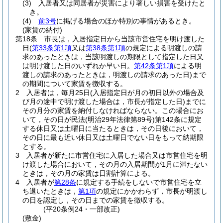
(3)
入居者又は同居者が災害により著しい損害を受けたと
き。
(4)
前3号
に掲げる場合のほか特別の事情があるとき。
(家賃の納付)
第18条
市長は，入居指定日から当該市営住宅を明け渡した
日
(
第33条第1項
又は
第38条第1項
の規定による明渡しの請
求のあったときは，当該明渡しの期限として指定した日又
は明け渡した日のいずれか早い日。
第42条第1項
による明
渡しの請求のあったときは，明渡しの請求のあった日)
まで
の期間について家賃を徴収する。
2
入居者は，毎月25日
(入居指定日が月の初日以外の場合及
び月の途中で明け渡した場合は，市長が指定した日)
までに
その月分の家賃を納付しなければならない。
この場合にお
いて，その日が民法
(明治29年法律第89号)
第142条に規定
する休日又は土曜日に当たるときは，その日後において，
その日に最も近い休日又は土曜日でない日をもって納期限
とする。
3
入居者が新たに市営住宅に入居した場合又は市営住宅を明
け渡した場合において，その月の入居期間が1月に満たない
ときは，その月の家賃は日割計算による。
4
入居者が
第28条
に規定する手続をしないで市営住宅を立
ち退いたときは，
第1項
の規定にかかわらず，市長が明渡し
の日を認定し，その日までの家賃を徴収する。
(平20条例24・一部改正)
(敷金)