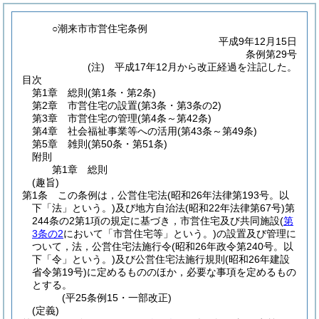
○潮来市市営住宅条例
平成9年12月15日
条例第29号
(注) 平成17年12月から改正経過を注記した。
目次
第1章
総則
(第1条・第2条)
第2章
市営住宅の設置
(第3条・第3条の2)
第3章
市営住宅の管理
(第4条～第42条)
第4章
社会福祉事業等への活用
(第43条～第49条)
第5章
雑則
(第50条・第51条)
附則
第1章
総則
(趣旨)
第1条
この条例は，公営住宅法
(昭和26年法律第193号。以
下「法」という。)
及び地方自治法
(昭和22年法律第67号)
第
244条の2第1項の規定に基づき，市営住宅及び共同施設
(
第
3条の2
において「市営住宅等」という。)
の設置及び管理に
ついて，法，公営住宅法施行令
(昭和26年政令第240号。以
下「令」という。)
及び公営住宅法施行規則
(昭和26年建設
省令第19号)
に定めるもののほか，必要な事項を定めるもの
とする。
(平25条例15・一部改正)
(定義)