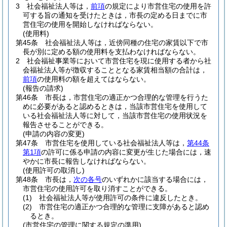
3
社会福祉法人等は，
前項
の規定により市営住宅の使用を許
可する旨の通知を受けたときは，市長の定める日までに市
営住宅の使用を開始しなければならない。
(使用料)
第45条
社会福祉法人等は，近傍同種の住宅の家賃以下で市
長が別に定める額の使用料を支払わなければならない。
2
社会福祉事業等において市営住宅を現に使用する者から社
会福祉法人等が徴収することとなる家賃相当額の合計は，
前項
の使用料の額を超えてはならない。
(報告の請求)
第46条
市長は，市営住宅の適正かつ合理的な管理を行うた
めに必要があると認めるときは，当該市営住宅を使用して
いる社会福祉法人等に対して，当該市営住宅の使用状況を
報告させることができる。
(申請の内容の変更)
第47条
市営住宅を使用している社会福祉法人等は，
第44条
第1項
の許可に係る申請の内容に変更が生じた場合には，速
やかに市長に報告しなければならない。
(使用許可の取消し)
第48条
市長は，
次の各号
のいずれかに該当する場合には，
市営住宅の使用許可を取り消すことができる。
(1)
社会福祉法人等が使用許可の条件に違反したとき。
(2)
市営住宅の適正かつ合理的な管理に支障があると認め
るとき。
(市営住宅の管理に関する規定の準用)