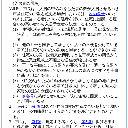
(入居者の選考)
第9条
市長は，入居の申込みをした者の数が入居させるべき
市営住宅の戸数を超える場合においては，
次の各号
のいず
れかに該当する者について選考を行い，住宅に困窮する度
合いの高い者から入居予定者を決定するものとする。
(1)
住宅以外の建物若しくは場所に居住し，又は保安上危
険若しくは衛生上有害な状態にある住宅に居住している
者
(2)
他の世帯と同居して著しく生活上の不便を受けている
者又は住宅がないため親族と同居することができない者
(3)
住宅の規模，設備又は間取りと世帯構成との関係から
衛生上又は風教上不適当な居住状態にある者
(4)
正当な事由による立退きの要求を受け，適当な立退き
先がないため困窮している者
(自己の責めに帰すべき事由
に基づく場合を除く。)
(5)
住宅がないために勤務場所から著しく遠隔の地に居住
を余儀なくされている者又は収入に比して著しく過大な
家賃の支払を余儀なくされている者
(6)
前各号
に掲げる者のほか，現に住宅に困窮しているこ
とが明らかな者
2
市長は，
前項
において住宅に困窮する度合いを判定し難い
ときは，公開抽選により入居予定者を決定するものとす
る。
3
市長は，
第1項
に規定する者のうち，
第5条
に掲げる事由
に係る者，20歳未満の子を扶養しているひとり親，引揚