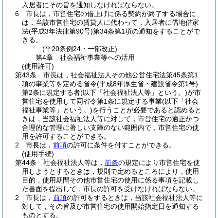
入居者にその旨を通知しなければならない。
6
市長は，市営住宅の借上げに係る契約が終了する場合に
は，当該市営住宅の賃貸人に代わって，入居者に借地借家
法
(平成3年法律第90号)
第34条第1項の通知をすることがで
きる。
(平20条例24・一部改正)
第4章
社会福祉事業等への活用
(使用許可)
第43条
市長は，社会福祉法人その他公営住宅法第45条第1
項の事業等を定める省令
(平成8年厚生省・建設省令第1号)
第2条に規定する者
(以下「社会福祉法人等」という。)
が市
営住宅を使用して同省令第1条に規定する事業
(以下「社会
福祉事業等」という。)
を行うことが必要であると認めると
きは，当該社会福祉法人等に対して，市営住宅の適正かつ
合理的な管理に著しい支障のない範囲内で，市営住宅の使
用を許可することができる。
2
市長は，
前項
の許可に条件を付すことができる。
(使用手続)
第44条
社会福祉法人等は，
前条
の規定により市営住宅を使
用しようとするときは，規則で定めるところにより，使用
目的，使用期間その他市営住宅の使用に係る事項を記載し
た書面を提出して，市長の許可を受けなければならない。
2
市長は，
前項
の許可をするときは，当該社会福祉法人等に
対して，その旨及び市営住宅の使用開始指定日を通知する
ものとする。