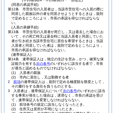
(平20条例24・平25条例15・一部改正)
(同居の承認手続)
第12条
市営住宅の入居者は，当該市営住宅への入居の際に
同居した親族以外の者を同居させようとするときは，規則
で定めるところにより，市長の承認を得なければならな
い。
(入居の承継手続)
第13条
市営住宅の入居者が死亡し，又は退去した場合にお
いて，その死亡時又は退去時に当該入居者と同居していた
者が引き続き当該市営住宅に居住を希望するときは，当該
入居者と同居していた者は，規則で定めるところにより，
市長の承認を得なければならない。
(連帯保証人)
第14条
連帯保証人は，独立の生計を営み，かつ，確実な保
証能力を有する
次の各号
のいずれかに該当する者で，市長
が適当と認めるものでなければならない。
(1)
入居者の親族
(2)
市内に居住し，又は勤務する者
2
前項
の連帯保証人は，規則で定める極度額を限度として，
その履行をする責任を負うものとする。
3
入居者は，連帯保証人について
次の各号
のいずれかに該当
する事実が発生した場合は，遅滞なく，市長の承認を受け
て，連帯保証人を変更しなければならない。
(1)
前項各号の規定に該当しなくなったとき。
(2)
住所又は居所が不明になったとき。