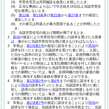
(3)
市営住宅又は共同施設を故意にき損したとき。
(4)
正当な事由によらないで引き続き15日以上当該市営住
宅を使用しないとき。
(5)
第12条
，
第13条
及び
第22条
から
第27条
までの規定に
違反したとき。
(6)
その者又は同居人が暴力団員であることが判明したと
き。
(7)
当該市営住宅の借上げ期間が満了するとき。
2
前項
の規定により市営住宅の明渡しの請求を受けた入居者
は，速やかに当該市営住宅を明け渡さなければならない。
3
市長は，
第1項第1号
の規定に該当することにより
同項
の
請求を行ったときは，当該請求を受けた者に対し，入居し
た日から請求の日までの期間については，近傍同種の住宅
の家賃の額とそれまでに支払を受けた家賃の額との差額に
年5パーセントの割合による支払期後の利息を付した額の金
銭を，請求の日の翌日から当該市営住宅の明渡しを行う日
までの期間については，毎月，近傍同種の住宅の家賃の額
の2倍に相当する額の金銭を徴収することができる。
4
市長は，
第1項第2号
から
第6号
までの規定に該当すること
により
同項
の請求を行ったときは，当該請求を受けた者に
対し，請求の日の翌日から当該市営住宅の明渡しを行う日
までの期間については，毎月，近傍同種の住宅の家賃の額
の2倍に相当する額の金銭を徴収することができる。
5
市長は，
第1項第7号
の規定に該当することにより
同項
の
請求を行う場合は，当該請求を行う日の6月前までに，当該