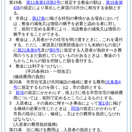
第19条
第11条第1項第2号
に規定する敷金の額は，
第15条第
4項
の規定により算出した家賃の3月分に相当する金額とす
る。
2
市長は，
第17条
に掲げる特別の事情がある場合において
は，敷金の減免又は徴収の猶予を必要と認める者に対し
て，規則で定める基準により，当該敷金の減免又は徴収の
猶予をすることができる。
3
敷金は，入居者がその住宅を明け渡すときに，これを還付
する。
ただし，家賃及び損害賠償金のうち未納のもの並び
に
第21条第4号
及び
第5号
に規定する入居者が負担すべき費
用のうちまだ負担していないものがあるときは，敷金のう
ちからこれらの額を控除した額を還付する。
4
敷金には利子をつけない。
(平25条例15・一部改正)
(修繕費用の負担)
第20条
市営住宅及び共同施設の修繕に要する費用
(
次条第4
号
に規定するものを除く。)
は，市の負担とする。
2
前項
の規定にかかわらず，借上げに係る市営住宅の修繕費
用については，規則で定めるところによるものとする。
3
入居者は，その責めに帰すべき事由によって
第1項
に掲げ
る修繕の必要が生じたときは，
同項
の規定にかかわらず，
市長の指示に従い，修繕し，又はその費用を負担しなけれ
ばならない。
(入居者の費用負担義務)
第21条
次に掲げる費用は，入居者の負担とする。