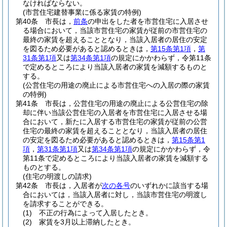
なければならない。
(市営住宅建替事業に係る家賃の特例)
第40条
市長は，
前条
の申出をした者を市営住宅に入居させ
る場合において，当該市営住宅の家賃が従前の市営住宅の
最終の家賃を超えることとなり，当該入居者の居住の安定
を図るため必要があると認めるときは，
第15条第1項
，
第
31条第1項
又は
第34条第1項
の規定にかかわらず，令第11条
で定めるところにより当該入居者の家賃を減額するものと
する。
(公営住宅の用途の廃止による市営住宅への入居の際の家賃
の特例)
第41条
市長は，公営住宅の用途の廃止による公営住宅の除
却に伴い当該公営住宅の入居者を市営住宅に入居させる場
合において，新たに入居する市営住宅の家賃が従前の公営
住宅の最終の家賃を超えることとなり，当該入居者の居住
の安定を図るため必要があると認めるときは，
第15条第1
項
，
第31条第1項
又は
第34条第1項
の規定にかかわらず，令
第11条で定めるところにより当該入居者の家賃を減額する
ものとする。
(住宅の明渡しの請求)
第42条
市長は，入居者が
次の各号
のいずれかに該当する場
合においては，当該入居者に対し，当該市営住宅の明渡し
を請求することができる。
(1)
不正の行為によって入居したとき。
(2)
家賃を3月以上滞納したとき。