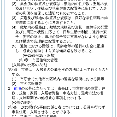
(2)
集会所の位置及び規模は，敷地内の住戸数，敷地の規
模及び形状，住棟及び児童遊園の配置等に応じて，入居
者の利便を確保した適切なものとすること。
(3)
広場及び緑地の位置及び規模は，良好な居住環境の維
持増進に資するように考慮すること。
(4)
敷地内の通路は，敷地の規模及び形状，住棟等の配置
並びに周辺の状況に応じて，日常生活の利便，通行の安
全，災害の防止，環境の保全等に支障がないような規模
及び構造で合理的に配置すること。
(5)
通路における階段は，高齢者等の通行の安全に配慮
し，必要な補助手すり又は傾斜路を設けること。
(平25条例15・追加)
第3章
市営住宅の管理
(入居者の公募の方法)
第4条
市長は，入居者の公募を次の方法によって行うものと
する。
(1)
市庁舎その他市の区域内の適当な場所における掲示
(2)
市の広報紙等
2
前項
の公募に当たっては，市長は，市営住宅の位置，戸
数，規格，家賃，入居者資格，申込方法，選考方法の概
略，入居時期その他必要な事項を公示する。
(公募の例外)
第5条
次に掲げる事由に係る者については，公募を行わず，
市営住宅に入居させることができる。
(1)
災害による住宅の滅失