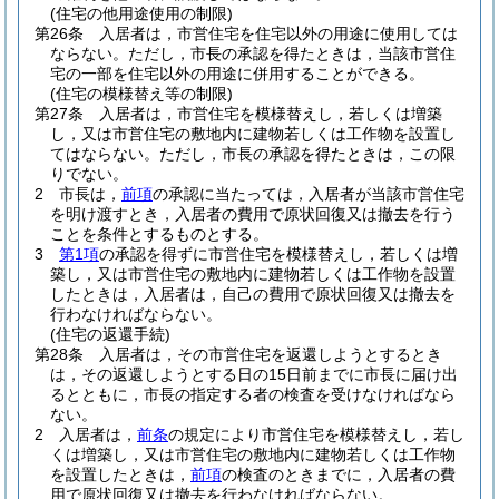
(住宅の他用途使用の制限)
第26条
入居者は，市営住宅を住宅以外の用途に使用しては
ならない。
ただし，市長の承認を得たときは，当該市営住
宅の一部を住宅以外の用途に併用することができる。
(住宅の模様替え等の制限)
第27条
入居者は，市営住宅を模様替えし，若しくは増築
し，又は市営住宅の敷地内に建物若しくは工作物を設置し
てはならない。
ただし，市長の承認を得たときは，この限
りでない。
2
市長は，
前項
の承認に当たっては，入居者が当該市営住宅
を明け渡すとき，入居者の費用で原状回復又は撤去を行う
ことを条件とするものとする。
3
第1項
の承認を得ずに市営住宅を模様替えし，若しくは増
築し，又は市営住宅の敷地内に建物若しくは工作物を設置
したときは，入居者は，自己の費用で原状回復又は撤去を
行わなければならない。
(住宅の返還手続)
第28条
入居者は，その市営住宅を返還しようとするとき
は，その返還しようとする日の15日前までに市長に届け出
るとともに，市長の指定する者の検査を受けなければなら
ない。
2
入居者は，
前条
の規定により市営住宅を模様替えし，若し
くは増築し，又は市営住宅の敷地内に建物若しくは工作物
を設置したときは，
前項
の検査のときまでに，入居者の費
用で原状回復又は撤去を行わなければならない。