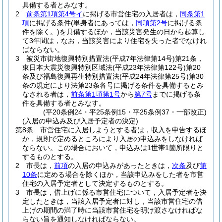
具備する者とみなす。
2
前条第1項第4号イ
に掲げる市営住宅の入居者は，
同条第1
項
に掲げる条件
(単身者にあっては，
同項第2号
に掲げる条
件を除く。)
を具備するほか，当該災害発生の日から起算し
て3年間は，なお，当該災害により住宅を失った者でなけれ
ばならない。
3
被災市街地復興特別措置法
(平成7年法律第14号)
第21条，
東日本大震災復興特別区域法
(平成23年法律第122号)
第20
条及び福島復興再生特別措置法
(平成24年法律第25号)
第30
条の規定により法第23条各号に掲げる条件を具備するとみ
なされる者は，
前条第1項第1号
から
第7号
までに掲げる条
件を具備する者とみなす。
(平20条例24・平25条例15・平25条例37・一部改正)
(入居の申込み及び入居予定者の決定)
第8条
市営住宅に入居しようとする者は，収入を申告するほ
か，規則で定めるところにより入居の申込みをしなければ
ならない。
この場合において，申込みは1世帯1箇所限りと
するものとする。
2
市長は，
前項
の入居の申込みがあったときは，
次条
及び
第
10条
に定める場合を除くほか，当該申込みをした者を市営
住宅の入居予定者として決定するものとする。
3
市長は，借上げに係る市営住宅について，入居予定者を決
定したときは，当該入居予定者に対し，当該市営住宅の借
上げの期間の満了時に当該市営住宅を明け渡さなければな
らない旨を通知しなければならない。