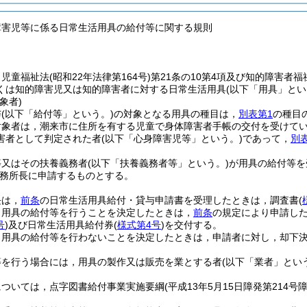
障害児等に係る日常生活用具の給付等に関する規則
，児童福祉法
(昭和22年法律第164号)
第21条の10第4項及び知的障害者福
くは知的障害児又は知的障害者に対する日常生活用具
(以下「用具」とい
象者)
与
(以下「給付等」という。)
の対象となる用具の種目は，
別表第1
の種目
対象者は，潮来市に住所を有する児童で身体障害者手帳の交付を受けて
害者として判定された者
(以下「心身障害児等」という。)
であって，
別
等又はその扶養義務者
(以下「扶養義務者等」という。)
が用具の給付等を
務所長に申請するものとする。
長は，
前条
の日常生活用具給付・貸与申請書を受理したときは，調査書
(
，用具の給付等を行うことを決定したときは，
前条
の規定により申請し
号
)
及び日常生活用具給付券
(
様式第4号
)
を交付する。
，用具の給付等を行わないことを決定したときは，申請者に対し，却下
等を行う場合には，用具の製作又は販売を業とする者
(以下「業者」とい
については，点字図書給付事業実施要綱
(平成13年5月15日障発第214