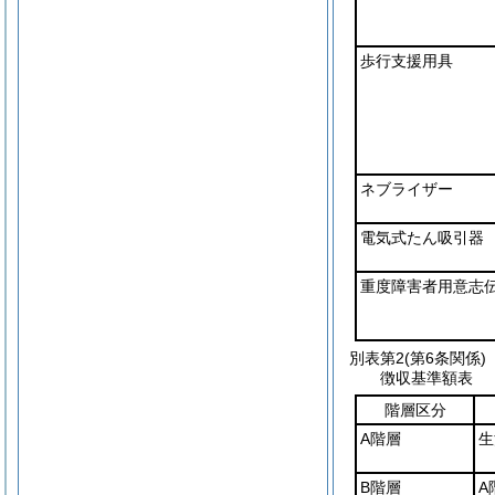
歩行支援用具
ネブライザー
電気式たん吸引器
重度障害者用意志
別表第2
(第6条関係)
徴収基準額表
階層区分
A階層
生
B階層
A