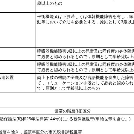
歳以上のもの
平衡機能又は下肢若しくは体幹機能障害を有し，家
動等において介助を必要とする，原則として3歳以
呼吸器機能障害3級以上の児童又は同程度の身体障
て必要と認められるもので，原則として学齢児以上
呼吸器機能障害3級以上の児童又は同程度の身体障
て必要と認められるもので，原則として学齢児以上
伝達装置
両上下肢の機能の全廃及び言語機能を喪失した障害
て，コミュニケーション手段として必要と認められ
で，原則として学齢児以上のもの
世帯の階層
(細)
区分
活保護法
(昭和25年法律第144号)
による被保護世帯
(単給世帯を含む。)
階層を除き，当該年度分の市民税非課税世帯