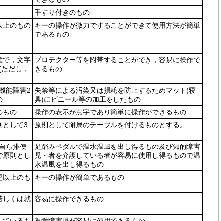
手すり付きのもの
以上のもの
キーの操作が微力ですることができて使用方法が簡単
であるもの
童で，文字
プロテクター等を附帯することができ，容易に操作で
(ただし，
きるもの
機能障害2
失禁等による汚染又は損耗を防止するためマット
(寝
の
具)
にビニール等の加工をしたもの
のもの
操作の表示が点字であり簡単に操作ができるもの
則として3
原則として附属のテーブルを付けるものとする。
自ら排便
足踏みペダルで温水温風を出し得るもの及び知的障害
で原則とし
児・者を介護している者が容易に使用し得るもので温
水温風を出し得るもの
児以上のも
キーの操作が簡単であるもの
若しくは就
容易に操作できるもの
しているも
視覚障害児が容易に使用できるもの