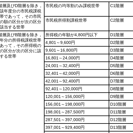
階層及びD階層を除き，
市民税の均等割のみ課税世帯
C1階層
該年度分の市民税課税
帯であって，その市民
市民税所得割課税世帯
C2階層
の額の区分が次の区分
該当する世帯
階層及びB階層を除き，
所得税の年額が4,800円以下
D1階層
年分の所得税課税世帯
4,801～9,600円
D2階層
あって，その所得税の
9,601～16,800円
D3階層
の区分が次の区分に該
する世帯
16,801～24,000円
D4階層
24,001～32,400円
D5階層
32,401～42,000円
D6階層
42,001～92,400円
D7階層
92,401～120,000円
D8階層
120,001～156,000円
D9階層
156,001～198,000円
D10階層
198,001～287,500円
D11階層
287,501～397,000円
D12階層
397,001～929,400円
D13階層