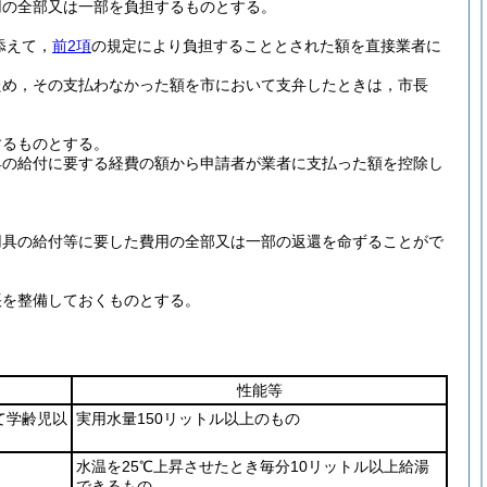
用の全部又は一部を負担するものとする。
添えて，
前2項
の規定により負担することとされた額を直接業者に
ため，その支払わなかった額を市において支弁したときは，市長
するものとする。
具の給付に要する経費の額から申請者が業者に支払った額を控除し
。
用具の給付等に要した費用の全部又は一部の返還を命ずることがで
帳を整備しておくものとする。
性能等
て学齢児以
実用水量150リットル以上のもの
水温を25℃上昇させたとき毎分10リットル以上給湯
できるもの