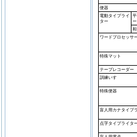
便器
電動タイプライ
平
ター
ー
和
ワードプロセッサ
特殊マット
テープレコーダー
訓練いす
特殊便器
盲人用カナタイプ
点字タイプライタ
盲人用電卓