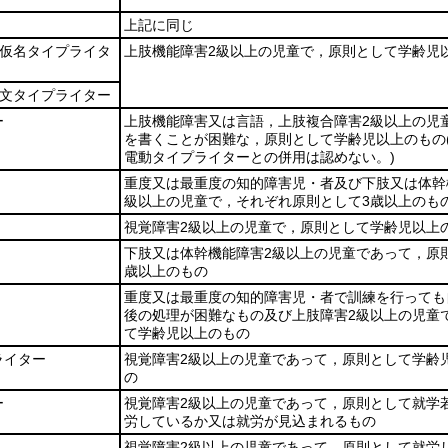
上記に同じ
仮名タイプライタ
上肢機能障害2級以上の児童で，原則として学齢児
文タイプライター
ー
上肢機能障害又は言語，上肢複合障害2級以上の児
を書くことが困難な，原則として学齢児以上のもの
電動タイプライターとの併用は認めない。)
重度又は最重度の知的障害児・者及び下肢又は体幹
級以上の児童で，それぞれ原則として3歳以上のも
視覚障害2級以上の児童で，原則として学齢児以上
下肢又は体幹機能障害2級以上の児童であって，原
歳以上のもの
重度又は最重度の知的障害児・者で訓練を行っても
後の処理が困難なもの及び上肢障害2級以上の児童
て学齢児以上のもの
ライター
視覚障害2級以上の児童であって，原則として学齢
の
ー
視覚障害2級以上の児童であって，原則として就学
労しているか又は就労が見込まれるもの
視覚障害2級以上の児童であって，原則として就労