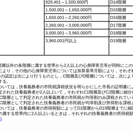
929,401～1,500,000円
D14階層
1,500,001～1,650,000円
D15階層
1,650,001～2,260,000円
D16階層
2,260,001～3,000,000円
D17階層
3,000,001～3,960,000円
D18階層
3,960,001円以上
D19階層
B階層以外の各階層に属する世帯から2人以上の心身障害児等が同時にこ
により，その他の心身障害児等については加算基準月額により，それぞ
分の認定は次により行うものとし，C階層及びD階層については，次によ
する。
層については，扶養義務者の市民税課税状況を明らかにした市長の証明書に
定された扶養義務者が2人以上いて，それぞれC1階層及びC2階層に細分
 C階層として判定された扶養義務者の市民税が均等割のみ課税されてい
 C階層として判定された扶養義務者の市民税が均等割及び所得割を課税
層については，扶養義務者の所得税額によってD1階層からD19階層まで
の属する世帯内に2人以上いるときは，それぞれの扶養義務者の所得税
)