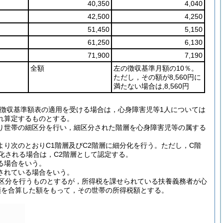
40,350
4,040
42,500
4,250
51,450
5,150
61,250
6,130
71,900
7,190
全額
左の徴収基準月額の10％。
ただし，その額が8,560円に
満たない場合は,8,560円
の徴収基準額表の適用を受ける場合は，心身障害児等1人については
れ算定するものとする。
り世帯の細区分を行い，細区分された階層を心身障害児等の属する
より次のとおりC1階層及びC2階層に細分化を行う。ただし，C階
化される場合は，C2階層として認定する。
る場合をいう。
されている場合をいう。
に細区分を行うものとするが，所得税を課せられている扶養義務者が心
額を合算した額をもって，その世帯の所得税額とする。