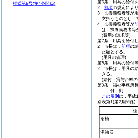
第6条
用具の給付
様式第5号
(第4条関係)
2
前項
の規定によ
3
扶養義務者等が
支払うものとし，
4
扶養義務者等が
は，扶養義務者等
(費用の請求等)
第7条
用具を給付
2
市長は，
前項
の
た額とする。
(用具の管理)
第8条
用具の給付
2
市長は，用具の
きる。
(給付・貸与台帳の
第9条
福祉事務所
付
則
この規則
は，平成
別表第1
(第2条関係)
種
浴槽
湯沸器