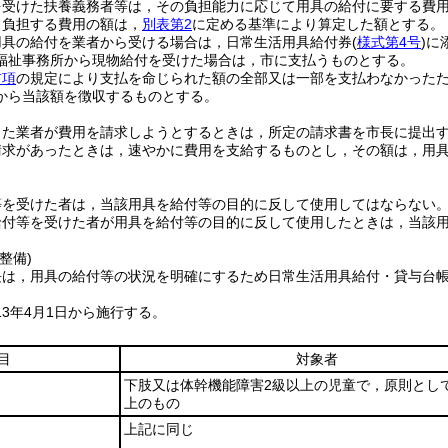
を受けた扶養義務者等は，その負担能力に応じて用具の給付に要する費
り負担する費用の額は，
別表第2
に定める基準により算定した額とする。
用具の給付を業者から受ける場合は，日常生活用具給付券
(
様式第4号
)
に
福祉事務所から現物給付を受けた場合は，市に支払うものとする。
前項
の規定により支払を命じられた額の全部又は一部を支払わなかった
から当該額を徴収するものとする。
した業者が費用を請求しようとするときは，所定の請求書を市長に提出
請求があったときは，速やかに費用を支給するものとし，その額は，用
等を受けた者は，当該用具を給付等の目的に反して使用してはならない
給付等を受けた者が用具を給付等の目的に反して使用したときは，当該
整備)
長は，用具の給付等の状況を明確にするため日常生活用具給付・貸与台
13年4月1日から施行する。
目
対象者
下肢又は体幹機能障害2級以上の児童で，原則とし
上のもの
上記に同じ