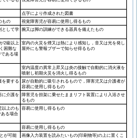
点字により作成された図書
のもの
視覚障害児が容易に使用し得るもの
則として学
腕又は脚の訓練ができる器具を備えたもの
が2級以上
室内の火災を煙又は熱により感知し，音又は光を発し
く困難な
屋外にも警報ブザーで知らせ得るもの
帯である場
室内温度の異常上昇又は炎の接触で自動的に消火液を
噴射し初期火災を消火し得るもの
護を要する
尿が自動的に吸引されるもので，障害児又は介護者が
容易に使用し得るもの
浴に介護を
障害児を担架に乗せたままリフト装置により入浴させ
るもの
児以上のも
容易に使用し得るもの
である場合
容易に使用し得るもの
とが可能
画像入力装置を読みたいもの
(印刷物等)
の上に置くこ