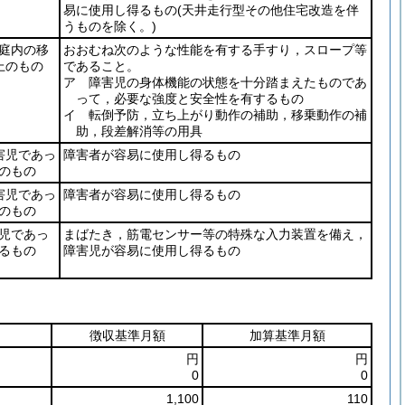
易に使用し得るもの
(天井走行型その他住宅改造を伴
うものを除く。)
庭内の移
おおむね次のような性能を有する手すり，スロープ等
上のもの
であること。
ア 障害児の身体機能の状態を十分踏まえたものであ
って，必要な強度と安全性を有するもの
イ 転倒予防，立ち上がり動作の補助，移乗動作の補
助，段差解消等の用具
害児であっ
障害者が容易に使用し得るもの
のもの
害児であっ
障害者が容易に使用し得るもの
のもの
児であっ
まばたき，筋電センサー等の特殊な入力装置を備え，
るもの
障害児が容易に使用し得るもの
徴収基準月額
加算基準月額
円
円
0
0
1,100
110