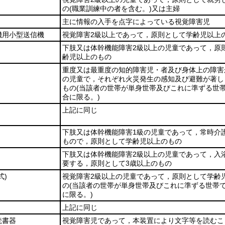
の
(職業訓練中の者を含む。)
又は主婦
主に情報の入手を点字によっている視覚障害児
機用小型送信機
視覚障害2級以上であって，原則として学齢児以上
下肢又は体幹機能障害2級以上の児童であって，原
齢児以上のもの
重度又は最重度の知的障害児・者及び身体上の障害
の児童で，それぞれ火災発生の感知及び避難が著し
もの
(当該者の世帯が単身世帯及びこれに準ずる世
合に限る。)
上記に同じ
下肢又は体幹機能障害1級の児童であって，常時介
もので，原則として学齢児以上のもの
下肢又は体幹機能障害2級以上の児童であって，入
要する，原則として3歳以上のもの
式)
視覚障害2級以上の児童であって，原則として学齢
の
(当該者の世帯が単身世帯及びこれに準ずる世帯
に限る。)
上記に同じ
読書器
視覚障害児であって，本装置により文字等を読むこ