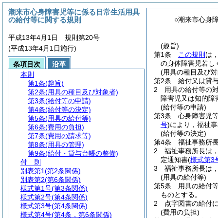
潮来市心身障害児等に係る日常生活用具
の給付等に関する規則
○潮来市心身
平成13年4月1日 規則第20号
(趣旨)
(平成13年4月1日施行)
第1条
この規則
は
の身体障害児若し
条項目次
沿革
(用具の種目及び対
本則
第2条
給付又は貸
第1条
(趣旨)
2
用具の給付等の
第2条
(用具の種目及び対象者)
障害児又は知的障
第3条
(給付等の申請)
(給付等の申請)
第4条
(給付等の決定)
第3条
心身障害児
第5条
(用具の給付等)
号
)
により，福祉事
第6条
(費用の負担)
(給付等の決定)
第7条
(費用の請求等)
第4条
福祉事務所
第8条
(用具の管理)
2
福祉事務所長は
第9条
(給付・貸与台帳の整備)
定通知書
(
様式第3
付 則
3
福祉事務所長は
別表第1
(第2条関係)
(用具の給付等)
別表第2
(第6条関係)
第5条
用具の給付
様式第1号
(第3条関係)
ものとする。
様式第2号
(第4条関係)
2
点字図書の給付
様式第3号
(第4条関係)
(費用の負担)
様式第4号
(第4条，第6条関係)