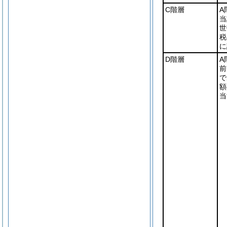
C階層
A
当
世
税
に
D階層
A
前
で
額
当