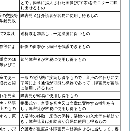
とで，簡単に拡大された画像
(文字等)
をモニターに映
し出せるもの
着の交換等
障害児又は介護者が容易に使用し得るもの
学齢児以
て3歳以
透析液を加温し，一定温度に保つもの
作等によ
転倒の衝撃から頭部を保護できるもの
重度の18
知的障害者が容易に使用し得るもの
帯及びこ
童であっ
一般の電話機に接続し得るもので，音声の代わりに文
必要と認
字等により通信が可能な機器であって，障害児が容易
に使用し得るもの
れる児童
障害児が容易に使用し得るもの
声・発語
携帯式で，言葉を音声又は文章に変換する機能を有
上のもの
し，障害児が容易に使用し得るもの
する，原
入浴時の移動，座位の保持，浴槽への入水等を補助で
き，障害児又は介助者が容易に使用し得るもの
則として3
介護者が重度身体障害児を移動させるに当たって，容