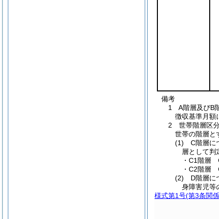
備考
1 A階層及び
徴収基準月額
2 世帯階層区
世帯の階層と
(1) C階
層として判
・C1階層
・C2階層
(2) D階
身障害児等
様式第1号
(第3条関係