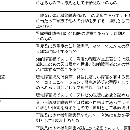
になるもので，原則として学齢児以上のもの
下肢又は体幹機能障害2級以上の児童であって，下
に当たって家族等他人の介助を要する，原則として
上のもの
腎臓機能障害1級又は3級の児童であって，原則とし
上のもの
重度又は最重度の知的障害児・者で，てんかんの発
り頻繁に転倒するもの
知的障害者であって，障害の程度が重度若しくは最
歳以上のもの又は属する世帯が知的障害者のみの世
れに準ずる世帯であるもの
装置
聴覚障害児又は発声・発語に著しい障害を有する児
て，コミュニケーション，緊急連絡等の手段として
められる，原則として学齢児以上のもの
ー
聴覚障害児であって，テレビの視聴に必要と認めら
置
音声言語機能障害児又は肢体不自由児であって，発
に著しい障害を有するもので，原則として学齢児以
下肢又は体幹機能障害児であって，入浴に介助を要
則として3歳以上のもの
下肢又は体幹機能障害2級以上の児童であって，原