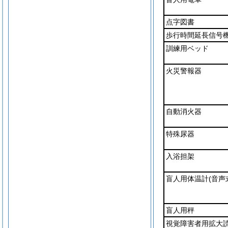
点字図書
歩行時間延長信号
訓練用ベッド
火災警報器
自動消火器
特殊尿器
入浴担架
盲人用体温計
(音声
盲人用秤
視覚障害者用拡大