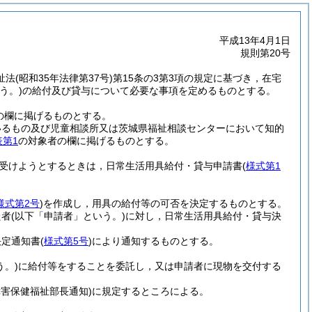
平成13年4月1日
規則第20号
祉法
(昭和35年法律第37号)
第15条の3第3項の規定に基づき，在宅
う。)
の給付及び貸与について必要な事項を定めるものとする。
の欄に掲げるものとする。
いるもの及び児童相談所又は茨城県福祉相談センターにおいて知的
表第1
の対象者の欄に掲げるものとする。
受けようとするときは，日常生活用具給付・貸与申請書
(
様式第1
様式第2号
)
を作成し，用具の給付等の可否を決定するものとする。
た者
(以下「申請者」という。)
に対し，日常生活用具給付・貸与決
決定通知書
(
様式第5号
)
により通知するものとする。
う。)
に給付等をすることを委託し，又は申請者に現物を交付する
号障害保健福祉部長通知)
に規定するところによる。